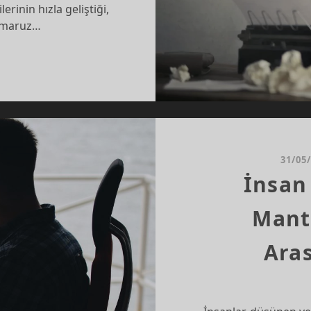
lerinin hızla geliştiği,
a maruz…
ÜNCE
AMETLERI:
INLERIN
IŞIKLIĞINA
CULUK
31/05
İnsan
Mant
Ara