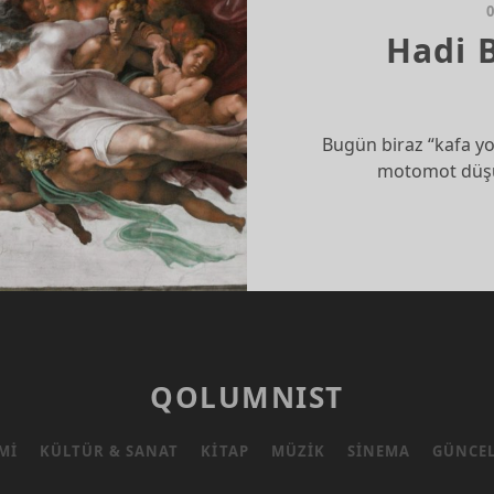
Hadi 
Bugün biraz “kafa yo
motomot düşü
QOLUMNIST
MI
KÜLTÜR & SANAT
KITAP
MÜZIK
SINEMA
GÜNCE