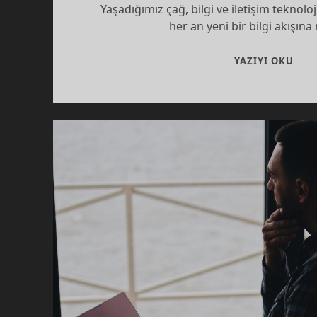
Yaşadığımız çağ, bilgi ve iletişim teknoloji
her an yeni bir bilgi akışın
DÜŞ
YAZIYI OKU
KIY
ZIH
KAR
YOL