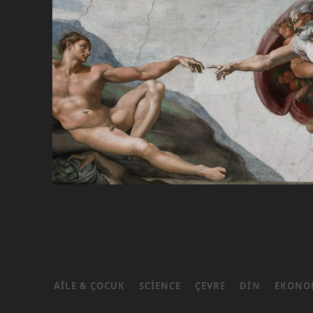
AILE & ÇOCUK
SCIENCE
ÇEVRE
DIN
EKONO