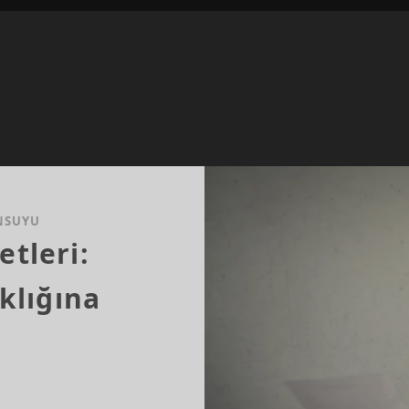
NSUYU
tleri:
ıklığına