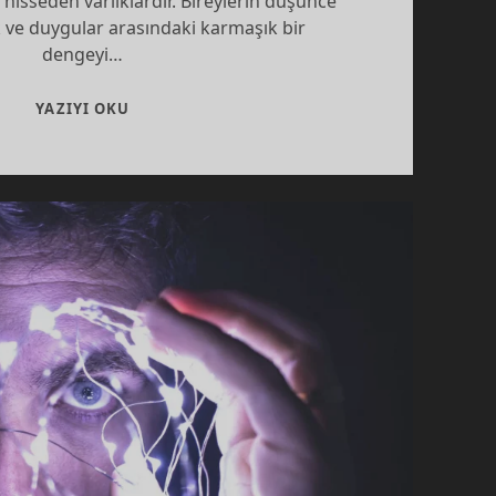
 hisseden varlıklardır. Bireylerin düşünce
k ve duygular arasındaki karmaşık bir
dengeyi…
İNSAN
YAZIYI OKU
VE
RASYONELLIK:
MANTIK
VE
DUYGULAR
ARASINDAKI
DENGE