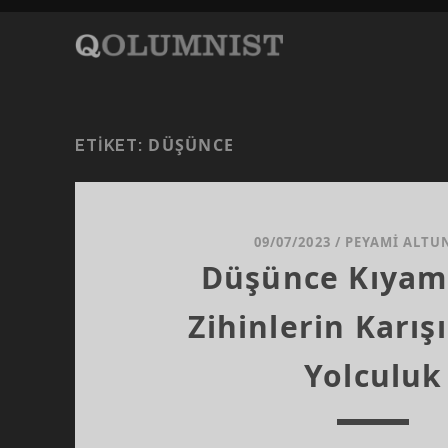
DÜŞÜNCE
ETIKET:
09/07/2023
/
PEYAMI ALTU
Düşünce Kıyame
Zihinlerin Karış
Yolculuk