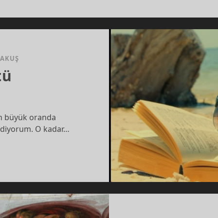
TOPLUMA
ALLAH’IN
YARDIMI
RAKUŞ
tü
en büyük oranda
k diyorum. O kadar…
SET
Ü