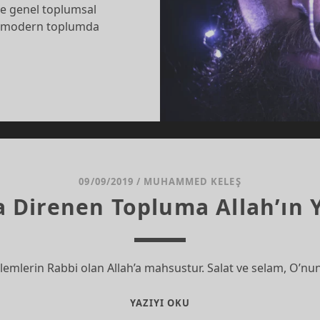
 ve genel toplumsal
la modern toplumda
INSEL
EKETSIZLIK:
IZ
GIN
UÇLARI
09/09/2019
/
MUHAMMED KELEŞ
a Direnen Topluma Allah’ın 
emlerin Rabbi olan Allah’a mahsustur. Salat ve selam, O’nu
İSLAMLA
YAZIYI OKU
DIRENEN