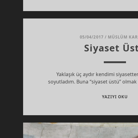
05/04/2017
/
MÜSLÜM KA
Siyaset Üs
Yaklaşık üç aydır kendimi siyasett
soyutladım. Buna “siyaset üstü” olma
SIYA
YAZIYI OKU
ÜST