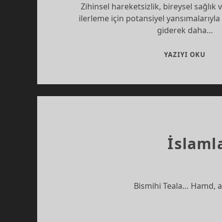
Zihinsel hareketsizlik, bireysel sağlık
ilerleme için potansiyel yansımalarıy
giderek daha…
ZIH
YAZIYI OKU
HAR
SESS
BIR
SAL
VE
SON
İslaml
Bismihi Teala… Hamd, al