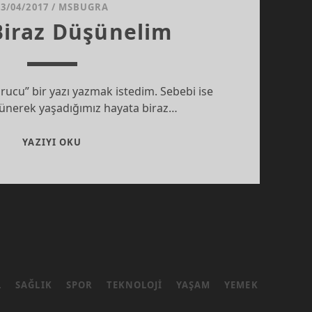
03/04/2017
/
MSBUGRA
Biraz Düşünelim
rucu” bir yazı yazmak istedim. Sebebi ise
nerek yaşadığımız hayata biraz…
HADI
YAZIYI OKU
BIRAZ
DÜŞÜNELIM
L
SAĞLIK
SPOR
TEKNOLOJI
YAŞAM
YEMEK