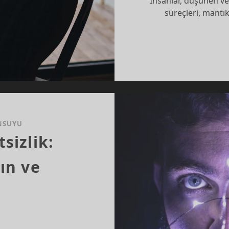
İnsanlar, düşünen ve
süreçleri, mantı
NSUYU
sizlik:
gın ve
ı