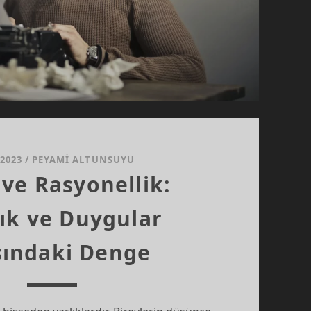
/2023
/
PEYAMI ALTUNSUYU
 ve Rasyonellik:
ık ve Duygular
sındaki Denge