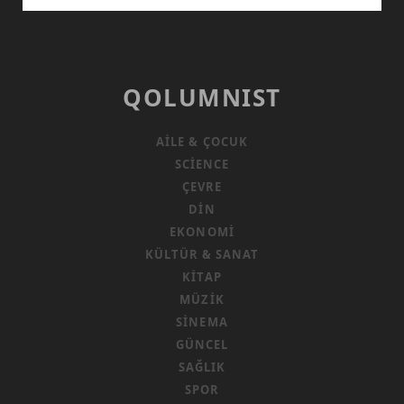
PARA
VE
HEGEMONYA
ÇATIŞMALARI
QOLUMNIST
AILE & ÇOCUK
SCIENCE
ÇEVRE
DIN
EKONOMI
KÜLTÜR & SANAT
KITAP
MÜZIK
SINEMA
GÜNCEL
SAĞLIK
SPOR