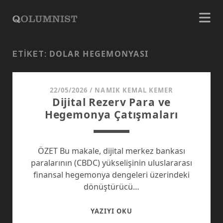
DOLAR HEGEMONYASI
ETIKET:
22/05/2026
/
NAMIK KEMAL KEMER
Dijital Rezerv Para ve
Hegemonya Çatışmaları
ÖZET Bu makale, dijital merkez bankası
paralarının (CBDC) yükselişinin uluslararası
finansal hegemonya dengeleri üzerindeki
dönüştürücü…
DIJITAL
YAZIYI OKU
REZERV