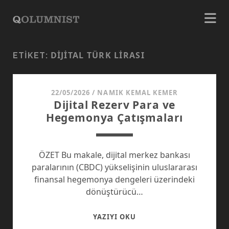
DIJITAL TÜRK LIRASI
ETIKET:
22/05/2026
/
NAMIK KEMAL KEMER
Dijital Rezerv Para ve
Hegemonya Çatışmaları
ÖZET Bu makale, dijital merkez bankası
paralarının (CBDC) yükselişinin uluslararası
finansal hegemonya dengeleri üzerindeki
dönüştürücü…
DIJITAL
YAZIYI OKU
REZERV