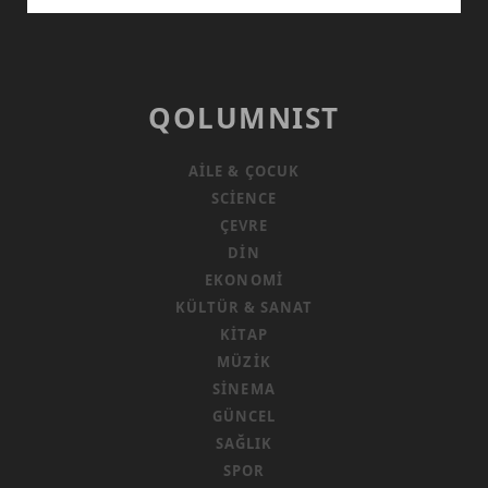
PARA
VE
HEGEMONYA
ÇATIŞMALARI
QOLUMNIST
AILE & ÇOCUK
SCIENCE
ÇEVRE
DIN
EKONOMI
KÜLTÜR & SANAT
KITAP
MÜZIK
SINEMA
GÜNCEL
SAĞLIK
SPOR