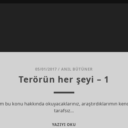
05/01/2017
/
ANIL BÜTÜNER
Terörün her şeyi – 1
 bu konu hakkında okuyacaklarınız, araştırdıklarımın kend
tarafsız…
TERÖRÜN
YAZIYI OKU