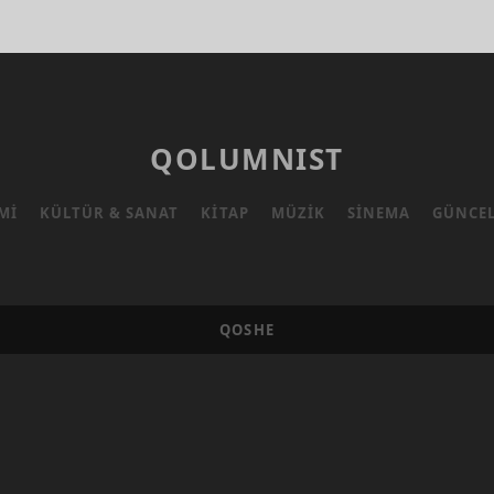
HER
ŞEYI
–
1
QOLUMNIST
MI
KÜLTÜR & SANAT
KITAP
MÜZIK
SINEMA
GÜNCE
QOSHE