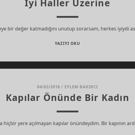
İyi Haller Üzerine
mseye bir değer katmadığını unutup sorarsam, herkes iyiydi 
İYI
YAZIYI OKU
HALLER
ÜZERINE
04/02/2018
/
EYLEM BAKIRCI
Kapılar Önünde Bir Kadın
da hiçbir yere açılmayan kapılar önündeydim. Bir kapının 