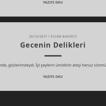
KAPILAR
YAZIYI OKU
ÖNÜNDE
BIR
KADIN
20/12/2017
/
EYLEM BAKIRCI
Gecenin Delikleri
e, gözlerimdeydi. İyi şeylerin ümidinin ateşi henüz sönm
GECENIN
YAZIYI OKU
DELIKLERI