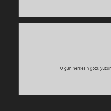
O gün herkesin gözü yüzümd