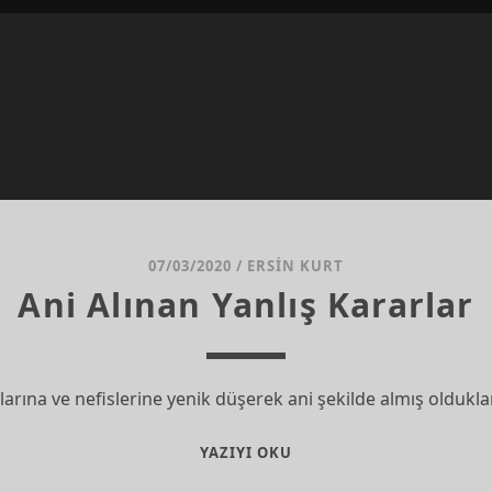
07/03/2020
/
ERSIN KURT
Ani Alınan Yanlış Kararlar
slarına ve nefislerine yenik düşerek ani şekilde almış olduklar
ANI
YAZIYI OKU
ALINAN