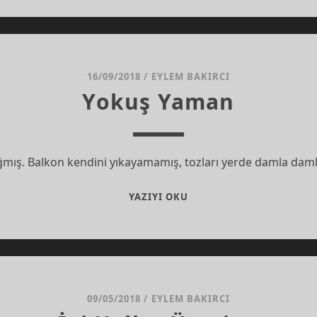
YANLIŞ
KARARLAR
16/09/2018
/
EYLEM BAKIRCI
Yokuş Yaman
ğmış. Balkon kendini yıkayamamış, tozları yerde damla da
YOKUŞ
YAZIYI OKU
YAMAN
09/05/2018
/
EYLEM BAKIRCI