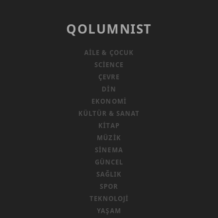
QOLUMNIST
AILE & ÇOCUK
SCIENCE
ÇEVRE
DIN
EKONOMI
KÜLTÜR & SANAT
KITAP
MÜZIK
SINEMA
GÜNCEL
SAĞLIK
SPOR
TEKNOLOJI
YAŞAM