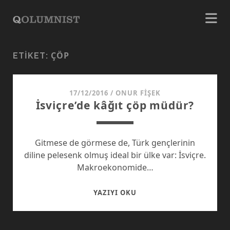
ÇÖP
ETIKET:
17/12/2016
/
ONUR FIŞEK
İsviçre’de kâğıt çöp müdür?
Gitmese de görmese de, Türk gençlerinin
diline pelesenk olmuş ideal bir ülke var: İsviçre.
Makroekonomide…
İSVIÇRE’DE
YAZIYI OKU
KÂĞIT
ÇÖP
MÜDÜR?