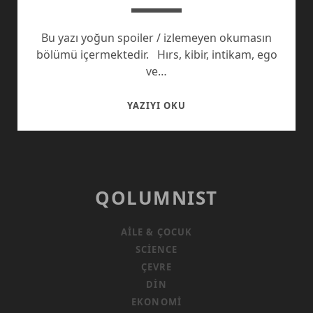
Bu yazı yoğun spoiler / izlemeyen okumasın
bölümü içermektedir. Hırs, kibir, intikam, ego
ve…
SEVDIKLERIMIZ
YAZIYI OKU
IÇIN
KORKULARLA
YÜZLEŞEBILIR
MIYIZ?
QOLUMNIST
AILE & ÇOCUK
SCIENCE
ÇEVRE
DIN
EKONOMI