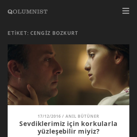
CENGIZ BOZKURT
ETIKET:
17/12/2016
/
ANIL BÜTÜNER
Sevdiklerimiz için korkularla
yüzleşebilir miyiz?