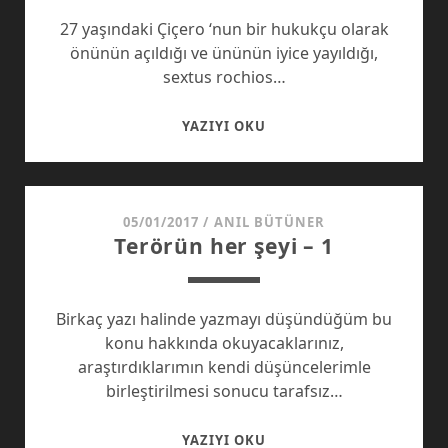
27 yaşındaki Çiçero ‘nun bir hukukçu olarak
önünün açıldığı ve ününün iyice yayıldığı,
sextus rochios…
CUI
YAZIYI OKU
BONO
?
05/01/2017
/
ANIL BÜTÜNER
Terörün her şeyi – 1
Birkaç yazı halinde yazmayı düşündüğüm bu
konu hakkında okuyacaklarınız,
araştırdıklarımın kendi düşüncelerimle
birleştirilmesi sonucu tarafsız…
TERÖRÜN
YAZIYI OKU