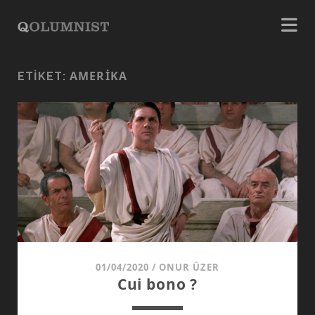
AMERIKA
ETIKET:
01/04/2020
/
ONUR ÜZER
Cui bono ?