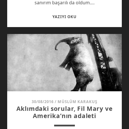
sanırım başarılı da oldum.…
2023’TE
YAZIYI OKU
MADENLERIMIZI
ÇIKARACAĞIZ!
30/08/2016
/
MÜSLÜM KARAKUŞ
Aklımdaki sorular, Fil Mary ve
Amerika’nın adaleti