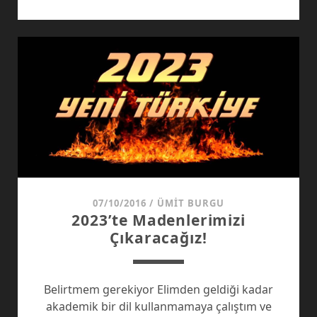
HER
ŞEYI
–
1
07/10/2016
/
ÜMIT BURGU
2023’te Madenlerimizi
Çıkaracağız!
Belirtmem gerekiyor Elimden geldiği kadar
akademik bir dil kullanmamaya çalıştım ve