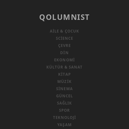
QOLUMNIST
AILE & ÇOCUK
SCIENCE
ÇEVRE
DIN
EKONOMI
KÜLTÜR & SANAT
KITAP
MÜZIK
SINEMA
GÜNCEL
SAĞLIK
SPOR
TEKNOLOJI
YAŞAM