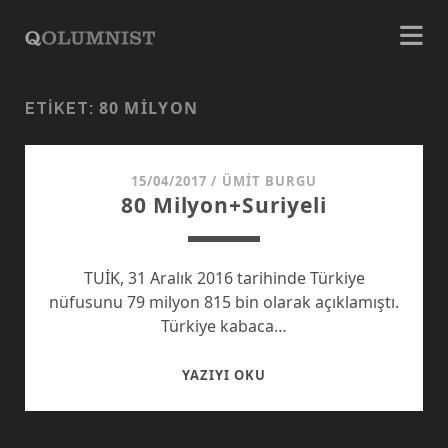
80 MILYON
ETIKET:
15/04/2017
/
ÜMIT BURGU
80 Milyon+Suriyeli
TUİK, 31 Aralık 2016 tarihinde Türkiye
nüfusunu 79 milyon 815 bin olarak açıklamıştı.
Türkiye kabaca…
80
YAZIYI OKU
MILYON+SURIYELI