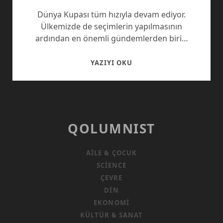
Dünya Kupası tüm hızıyla devam ediyor.
Ülkemizde de seçimlerin yapılmasının
ardından en önemli gündemlerden biri…
BIR
YAZIYI OKU
DE
BU
AÇIDAN
BAKIN
QOLUMNIST
AILE & ÇOCUK
SCIENCE
ÇEVRE
DIN
EKONOMI
KÜLTÜR & SANAT