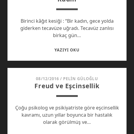
Birinci kâğıt kesiği : “Bir kadın, gece yolda
giderken tecavüze uğradı. Tecavüz zanlısı
birkaç gün…
KADIN
YAZIYI OKU
08/12/2016
/
PELIN GÜLOĞLU
Freud ve Eşcinsellik
Çoğu psikolog ve psikiyatriste göre eşcinsellik
kavramı, uzun yıllar boyunca bir hastalık
olarak görülmüş ve…