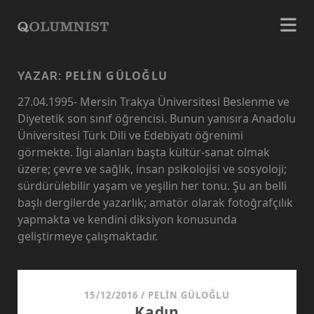
PELIN GÜLOĞLU
YAZAR:
27.04.1995- Mersin Trakya Üniversitesi Beslenme ve
Diyetetik son sınıf öğrencisi. Bunun yanısıra Anadolu
Üniversitesi Türk Dili ve Edebiyatı öğrenimi
görmekte. İlgi alanları başta kültür-sanat olmak
üzere; çevre ve sağlık, insan psikolojisi ve sosyoloji;
sürdürülebilir yaşam ve yeşilin her tonu. Şu an belli
başlı dergilerde yazarlık; amatör olarak fotoğrafçılık
yapmakta ve kendini diksiyon konusunda
geliştirmeye çalışmaktadır.
15/12/2016
/
PELIN GÜLOĞLU
Kadın