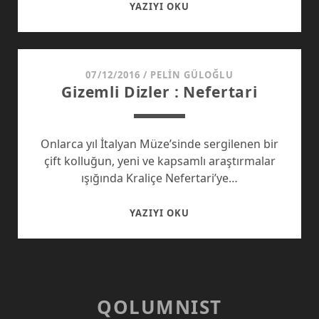
FREUD
YAZIYI OKU
VE
EŞCINSELLIK
07/12/2016
/
PELIN GÜLOĞLU
Gizemli Dizler : Nefertari
Onlarca yıl İtalyan Müze’sinde sergilenen bir
çift kolluğun, yeni ve kapsamlı araştırmalar
ışığında Kraliçe Nefertari’ye…
GIZEMLI
YAZIYI OKU
DIZLER
:
NEFERTARI
QOLUMNIST