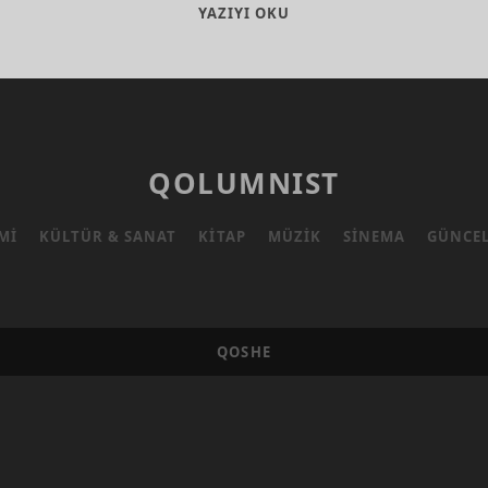
3
YAZIYI OKU
BÜYÜKLER
TRANSFER
DÖNEMI
INCELEMESI
QOLUMNIST
MI
KÜLTÜR & SANAT
KITAP
MÜZIK
SINEMA
GÜNCE
QOSHE