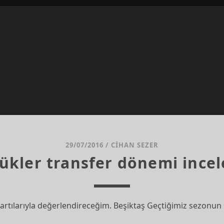
29/07/2016
/
CIHAN SEZER
ükler transfer dönemi ince
 artılarıyla değerlendireceğim. Beşiktaş Geçtiğimiz sezonun