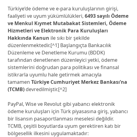
Türkiye’de ödeme ve e-para kuruluşlarının girişi,
faaliyeti ve uyum yükümlülükleri,
6493 sayılı Ödeme
ve Menkul Kıymet Mutabakat Sistemleri, Ödeme
Hizmetleri ve Elektronik Para Kuruluşları
Hakkında Kanun
ile sıkı bir şekilde
düzenlenmektedir.[^1] Başlangıçta Bankacılık
Düzenleme ve Denetleme Kurumu (BDDK)
tarafından denetlenen düzenleyici yetki, ödeme
sistemlerini doğrudan para politikası ve finansal
istikrarla uyumlu hale getirmek amacıyla
tamamen
Türkiye Cumhuriyet Merkez Bankası’na
(TCMB)
devredilmiştir.[^2]
PayPal, Wise ve Revolut gibi yabancı elektronik
ödeme kuruluşları için Türk piyasasına giriş, yabancı
bir lisansın pasaportlanması meselesi değildir.
TCMB, çeşitli boyutlarda uyum gerektiren katı bir
bölgesellik ilkesini uygulamaktadır: