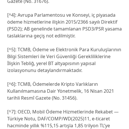
Gazete (No. 31676).
[^4]: Avrupa Parlamentosu ve Konseyi, iç piyasada
ödeme hizmetlerine ilişkin 2015/2366 sayılı Direktif
(PSD2); AB genelinde tamamlanan PSD3/PSR yasama
taslaklarına geçiş not edilmiştir.
[^5]: TCMB, Ödeme ve Elektronik Para Kuruluşlarının
Bilgi Sistemleri ile Veri Güvenliği Gerekliliklerine
İlişkin Tebliğ, yerel BT altyapısının yapısal
izolasyonunu detaylandırmaktadır.
[^6]: TCMB, Ödemelerde Kripto Varlıkların
Kullanılmamasına Dair Yönetmelik, 16 Nisan 2021
tarihli Resmî Gazete (No. 31456).
[^7]: OECD, Mobil Ödeme Hizmetlerinde Rekabet —
Türkiye Notu, DAF/COMP/WD(2025)11, e-ticaret
hacminde yıllık %115,15 artışla 1,85 trilyon TL’ye