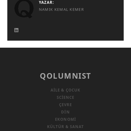
YAZAR:
NAMIK KEMAL KEMER
QOLUMNIST
AILE & ÇOCUK
SCIENCE
ÇEVRE
DIN
EKONOMI
KÜLTÜR & SANAT