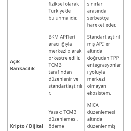
fiziksel olarak
sınırlar
Türkiye’de
arasında
bulunmalıdır.
serbestçe
hareket eder.
BKM API’leri
Standartlaştırıl
aracılığıyla
mış API’ler
merkezi olarak
altında
orkestre edilir,
doğrudan TPP
Açık
TCMB
entegrasyonlar
Bankacılık
tarafından
ı yoluyla
düzenlenir ve
merkezi
standartlaştırılı
olmayan
r.
ekosistem.
MiCA
Yasak: TCMB
düzenlemesi
düzenlemesi,
altında
Kripto / Dijital
ödeme
düzenlenmiş