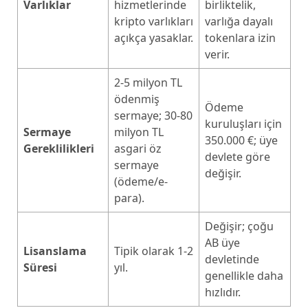
Varlıklar
hizmetlerinde
birliktelik,
kripto varlıkları
varlığa dayalı
açıkça yasaklar.
tokenlara izin
verir.
2-5 milyon TL
ödenmiş
Ödeme
sermaye; 30-80
kuruluşları için
Sermaye
milyon TL
350.000 €; üye
Gereklilikleri
asgari öz
devlete göre
sermaye
değişir.
(ödeme/e-
para).
Değişir; çoğu
AB üye
Lisanslama
Tipik olarak 1-2
devletinde
Süresi
yıl.
genellikle daha
hızlıdır.