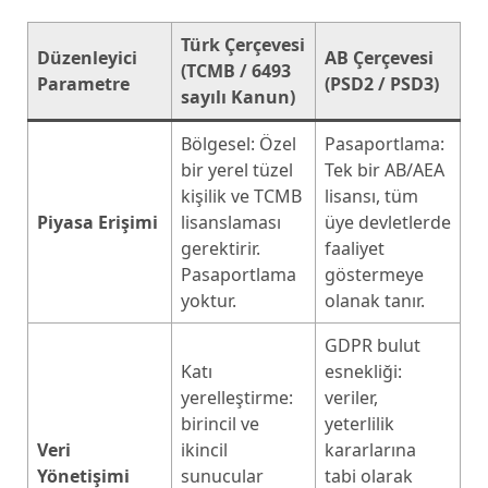
Türk Çerçevesi
Düzenleyici
AB Çerçevesi
(TCMB / 6493
Parametre
(PSD2 / PSD3)
sayılı Kanun)
Bölgesel: Özel
Pasaportlama:
bir yerel tüzel
Tek bir AB/AEA
kişilik ve TCMB
lisansı, tüm
Piyasa Erişimi
lisanslaması
üye devletlerde
gerektirir.
faaliyet
Pasaportlama
göstermeye
yoktur.
olanak tanır.
GDPR bulut
Katı
esnekliği:
yerelleştirme:
veriler,
birincil ve
yeterlilik
Veri
ikincil
kararlarına
Yönetişimi
sunucular
tabi olarak