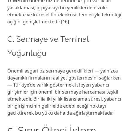
TCMB’nin ödeme hizmetlerinde kripto varlıkları
yasaklaması, iç piyasayı bu yeniliklerden izole
etmekte ve küresel fintek ekosistemleriyle teknoloji
açığını genişletmektedir.[^6]
C. Sermaye ve Teminat
Yoğunluğu
Önemli asgari öz sermaye gereklilikleri — yalnızca
dayanıklı firmaların faaliyet göstermesini sağlarken
— Türkiye’de varlık göstermek isteyen yabancı
girişimler için önemli bir sermaye harcaması teşkil
etmektedir. Bir ila iki yıllık lisanslama süresi, yabancı
bir girişimcinin gelir elde edebileceği noktayı
geciktirerek bu yükü daha da ağırlaştırmaktadır.
5. Sınır Ötesi İşlem