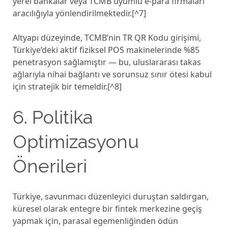
yerel bankalar veya TCMB uyumlu e-para firmaları
aracılığıyla yönlendirilmektedir.[^7]
Altyapı düzeyinde, TCMB’nin TR QR Kodu girişimi,
Türkiye’deki aktif fiziksel POS makinelerinde %85
penetrasyon sağlamıştır — bu, uluslararası takas
ağlarıyla nihai bağlantı ve sorunsuz sınır ötesi kabul
için stratejik bir temeldir.[^8]
6. Politika
Optimizasyonu
Önerileri
Türkiye, savunmacı düzenleyici duruştan saldırgan,
küresel olarak entegre bir fintek merkezine geçiş
yapmak için, parasal egemenliğinden ödün