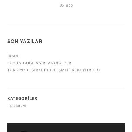
822
SON YAZILAR
İRADE
SUYUN GÖĞE AYARLANDIĞI YER
TÜRKİYE’DE ŞİRKET BİRLEŞMELERİ KONTROLÜ
KATEGORILER
EKONOMI