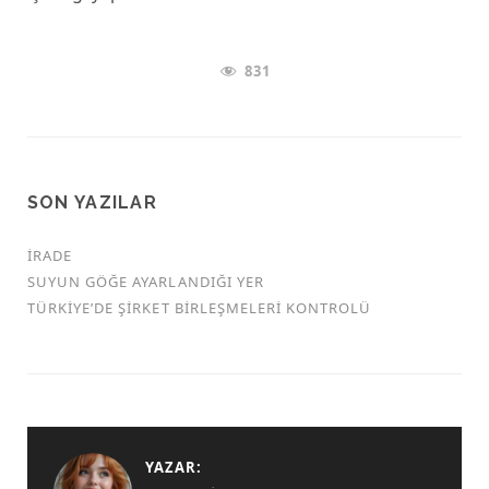
831
SON YAZILAR
İRADE
SUYUN GÖĞE AYARLANDIĞI YER
TÜRKİYE’DE ŞİRKET BİRLEŞMELERİ KONTROLÜ
YAZAR: