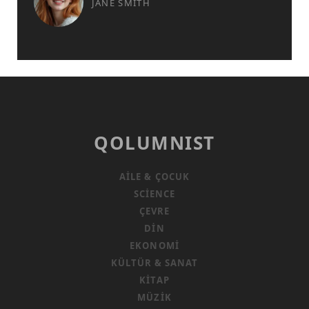
JANE SMITH
QOLUMNIST
AILE & ÇOCUK
SCIENCE
ÇEVRE
DIN
EKONOMI
KÜLTÜR & SANAT
KITAP
MÜZIK