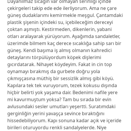
Dayanılmaz sıcağın var olmayan serinliği içinde
çekirgeleri takip ede ede ilerliyorum. Ama ne çare
güneş dudaklarımı kemirmekle meşgul. Çantamdaki
plastik şişenin içindeki su, içebileceğim dereceyi
çoktan aşmıştı. Kestirmeden, dikenlerin, yabani
otları aralayarak yürüyorum. Ayağımda sandaletler,
üzerimde bilmem kaç derece sıcaklığa sahip sarı bir
güneş. Kendi başıma iş almış olmanın kahredici
detaylarını törpülüyordum köpek dişlerimi
gıcırdatarak. Nihayet köydeyim. Fakat in cin top
oynamayı bırakmış da gurbete doğru yola
çıkmışçasına müthiş bir sessizlik almış gibi köyü.
Kapılara tek tek vuruyorum, tezek kokusu dışında
hiçbir belirti yok yaşama dair. Bedenimi nafile yere
mi kavurmuştum yoksa? Tam bu sırada bir evin
avlusundaki sesler umutları yeşertti. Suratımdaki
gerginliğin yerini yavaşça sevince bıraktığını
hissedebiliyorum. Kapı sonuna kadar açık ve içeride
birileri oturuyordu renkli sandalyelerde. Niye