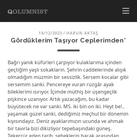
18/12/2023
/
HARUN AKTAŞ
Gördüklerim Taşıyor Ceplerimden*
Bağrı yanık küfürleri çarpıyor kulaklarıma içinden
geçtiğim yaşlı sokakların. Şehrin caddelerinde alışık
olmadığım müzmin bir sessizlik. Sersem kocalar gibi
sersemim sanki. Pencereye vuran rüzgâr ayak
bileklerimi ısırıyor. İçimde müthiş bir üşengeçlik
pişkince uzanıyor. Artık yazacağım, bu kadar
büyütecek ne var sanki. MS. iki bin on iki. Heyt be!..
yaşamak güzel sanki, dediğimiz meçhul bir dönemin
kıyısındayız. Deniz ayaklarımızın ucunda ve ahmak
bir tavırla bizi dikizliyor tepebaşındaki güneş.
Tekerrür eden tarih, şebeklerin bacak arasından