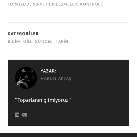
TÜRKİYE’DE ŞİRKET BİRLEŞMELERİ KONTROLÜ
KATEGORILER
BILIM
DIN
GÜNCEL
TARIH
YAZAR:
HARUN AKTAŞ
''Toparlanın gitmiyoruz''