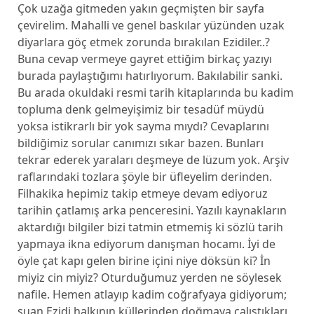
Çok uzağa gitmeden yakın geçmişten bir sayfa
çevirelim. Mahalli ve genel baskılar yüzünden uzak
diyarlara göç etmek zorunda bırakılan Ezidiler..?
Buna cevap vermeye gayret ettiğim birkaç yazıyı
burada paylaştığımı hatırlıyorum. Bakılabilir sanki.
Bu arada okuldaki resmi tarih kitaplarında bu kadim
topluma denk gelmeyişimiz bir tesadüf müydü
yoksa istikrarlı bir yok sayma mıydı? Cevaplarını
bildiğimiz sorular canımızı sıkar bazen. Bunları
tekrar ederek yaraları deşmeye de lüzum yok. Arşiv
raflarındaki tozlara şöyle bir üfleyelim derinden.
Filhakika hepimiz takip etmeye devam ediyoruz
tarihin çatlamış arka penceresini. Yazılı kaynakların
aktardığı bilgiler bizi tatmin etmemiş ki sözlü tarih
yapmaya ikna ediyorum danışman hocamı. İyi de
öyle çat kapı gelen birine içini niye döksün ki? İn
miyiz cin miyiz? Oturduğumuz yerden ne söylesek
nafile. Hemen atlayıp kadim coğrafyaya gidiyorum;
şuan Ezidi halkının küllerinden doğmaya çalıştıkları