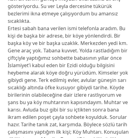
gösteriyordu. Su ver Leyla dercesine tükürük
bezlerimi ikna etmeye çalışıyordum bu amansız
sıcaklıkta.
Ertesi sabah bana verilen ismi telefonla aradım. Bu
kişi de başka bir adrese, bir köye yönlendirdi. Bir
başka köy ve bir başka uzaklık. Merkezden yedi km.
Gene araç yok. Tabana kuvvet. Yolda rastladığım bir
çiftçiyle yaptığımız sohbette babasının yıllar önce
İslamiyet’i kabul eden bir Ezidi olduğu bilgisini
heybeme alarak köye doğru yürüdüm. Kimseler yok
gibiydi gene. Terk edilmiş evler, avlular güneşin sarı
sıcaklığı altında öfke kusuyor gibiydi tarihe. Köyde
birilerinin olabileceğine dair izlere rastlıyorum ve
şans bu ya köy muhtarının kapısındayım. Muhtar ve
karısı. Avluda buz gibi bir su içtikten sonra bana
ikram edilen poşet çayla sohbete koyulduk. Sorular
hazır. Tarihe tanık zat, karşımda. Böylece sözlü tarih
çalışmasını yaptığım ilk kişi; Köy Muhtarı. Konuşulan