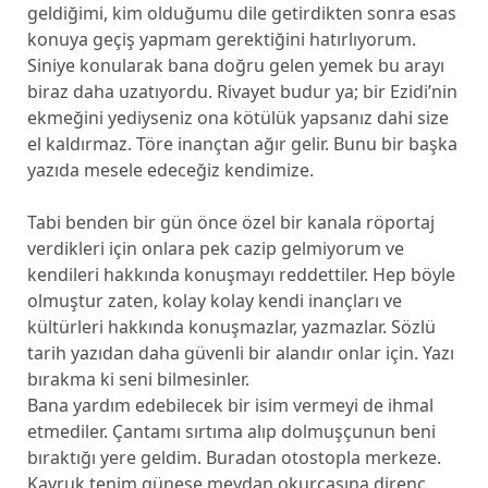
geldiğimi, kim olduğumu dile getirdikten sonra esas
konuya geçiş yapmam gerektiğini hatırlıyorum.
Siniye konularak bana doğru gelen yemek bu arayı
biraz daha uzatıyordu. Rivayet budur ya; bir Ezidi’nin
ekmeğini yediyseniz ona kötülük yapsanız dahi size
el kaldırmaz. Töre inançtan ağır gelir. Bunu bir başka
yazıda mesele edeceğiz kendimize.
Tabi benden bir gün önce özel bir kanala röportaj
verdikleri için onlara pek cazip gelmiyorum ve
kendileri hakkında konuşmayı reddettiler. Hep böyle
olmuştur zaten, kolay kolay kendi inançları ve
kültürleri hakkında konuşmazlar, yazmazlar. Sözlü
tarih yazıdan daha güvenli bir alandır onlar için. Yazı
bırakma ki seni bilmesinler.
Bana yardım edebilecek bir isim vermeyi de ihmal
etmediler. Çantamı sırtıma alıp dolmuşçunun beni
bıraktığı yere geldim. Buradan otostopla merkeze.
Kavruk tenim güneşe meydan okurcasına direnç