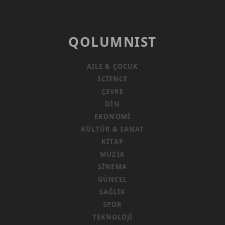
QOLUMNIST
AILE & ÇOCUK
SCIENCE
ÇEVRE
DIN
EKONOMI
KÜLTÜR & SANAT
KITAP
MÜZIK
SINEMA
GÜNCEL
SAĞLIK
SPOR
TEKNOLOJI