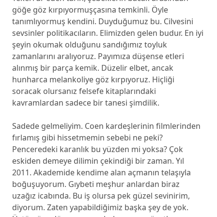
göğe göz kırpıyormuşçasına temkinli. Öyle
tanımlıyormuş kendini. Duyduğumuz bu. Cilvesini
sevsinler politikacıların. Elimizden gelen budur. En iyi
şeyin okumak olduğunu sandığımız toyluk
zamanlarını aralıyoruz. Payımıza düşense etleri
alınmış bir parça kemik. Düzelir elbet, ancak
hunharca melankoliye göz kırpıyoruz. Hiçliği
soracak olursanız felsefe kitaplarındaki
kavramlardan sadece bir tanesi şimdilik.
Sadede gelmeliyim. Coen kardeşlerinin filmlerinden
fırlamış gibi hissetmemin sebebi ne peki?
Penceredeki karanlık bu yüzden mi yoksa? Çok
eskiden demeye dilimin çekindiği bir zaman. Yıl
2011. Akademide kendime alan açmanın telaşıyla
boğuşuyorum. Gıybeti meşhur anlardan biraz
uzağız icabında. Bu iş olursa pek güzel sevinirim,
diyorum. Zaten yapabildiğimiz başka şey de yok.