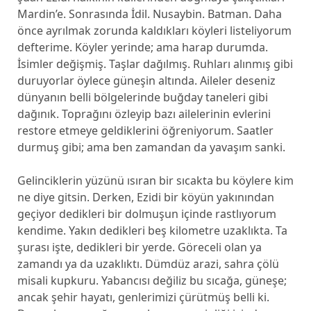
Mardin’e. Sonrasında İdil. Nusaybin. Batman. Daha
önce ayrılmak zorunda kaldıkları köyleri listeliyorum
defterime. Köyler yerinde; ama harap durumda.
İsimler değişmiş. Taşlar dağılmış. Ruhları alınmış gibi
duruyorlar öylece güneşin altında. Aileler deseniz
dünyanın belli bölgelerinde buğday taneleri gibi
dağınık. Toprağını özleyip bazı ailelerinin evlerini
restore etmeye geldiklerini öğreniyorum. Saatler
durmuş gibi; ama ben zamandan da yavaşım sanki.
Gelinciklerin yüzünü ısıran bir sıcakta bu köylere kim
ne diye gitsin. Derken, Ezidi bir köyün yakınından
geçiyor dedikleri bir dolmuşun içinde rastlıyorum
kendime. Yakın dedikleri beş kilometre uzaklıkta. Ta
şurası işte, dedikleri bir yerde. Göreceli olan ya
zamandı ya da uzaklıktı. Dümdüz arazi, sahra çölü
misali kupkuru. Yabancısı değiliz bu sıcağa, güneşe;
ancak şehir hayatı, genlerimizi çürütmüş belli ki.