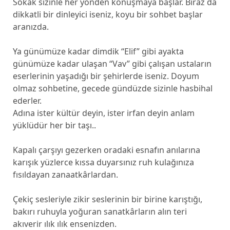
Sokak sizinle her yönden konuşmaya başlar. Biraz da
dikkatli bir dinleyici iseniz, koyu bir sohbet başlar
aranızda.
Ya günümüze kadar dimdik “Elif” gibi ayakta
günümüze kadar ulaşan “Vav” gibi çalışan ustaların
eserlerinin yaşadığı bir şehirlerde iseniz. Doyum
olmaz sohbetine, gecede gündüzde sizinle hasbihal
ederler.
Adına ister kültür deyin, ister irfan deyin anlam
yüklüdür her bir taşı..
Kapalı çarşıyı gezerken oradaki esnafın anılarına
karışık yüzlerce kıssa duyarsınız ruh kulağınıza
fısıldayan zanaatkârlardan.
Çekiç sesleriyle zikir seslerinin bir birine karıştığı,
bakırı ruhuyla yoğuran sanatkârların alın teri
akıverir ılık ılık ensenizden.