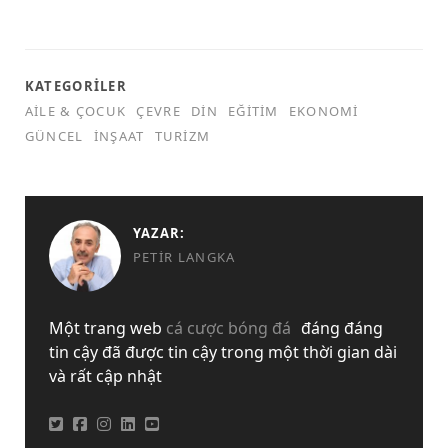
KATEGORILER
AILE & ÇOCUK
ÇEVRE
DIN
EĞITIM
EKONOMI
GÜNCEL
İNŞAAT
TURIZM
YAZAR:
PETIR LANGKA
Một trang web
cá cược bóng đá
đáng đáng
tin cậy đã được tin cậy trong một thời gian dài
và rất cập nhật