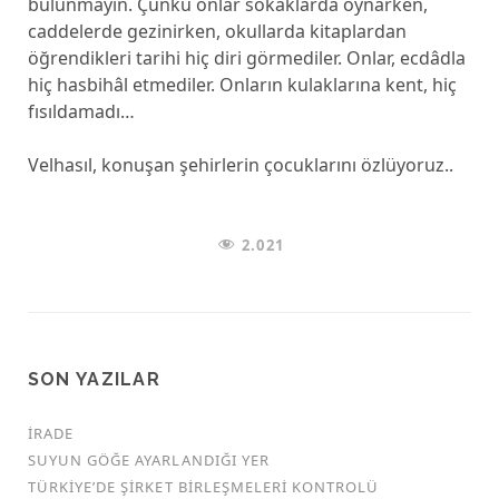
bulunmayın. Çünkü onlar sokaklarda oynarken,
caddelerde gezinirken, okullarda kitaplardan
öğrendikleri tarihi hiç diri görmediler. Onlar, ecdâdla
hiç hasbihâl etmediler. Onların kulaklarına kent, hiç
fısıldamadı…
Velhasıl, konuşan şehirlerin çocuklarını özlüyoruz..
2.021
SON YAZILAR
İRADE
SUYUN GÖĞE AYARLANDIĞI YER
TÜRKİYE’DE ŞİRKET BİRLEŞMELERİ KONTROLÜ