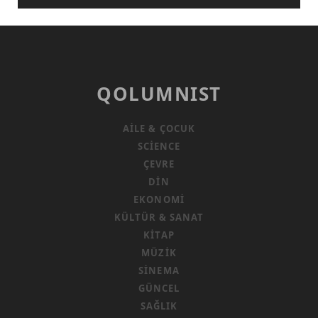
QOLUMNIST
AILE & ÇOCUK
SCIENCE
ÇEVRE
DIN
EKONOMI
KÜLTÜR & SANAT
KITAP
MÜZIK
SINEMA
GÜNCEL
SAĞLIK