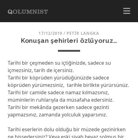
17/12/2019
/
PETIR LANGKA
Konuşan şehirleri özlüyoruz…
Tarihi bir çeşmeden su içtiğinizde, sadece su
içmezsiniz, tarih de içersiniz.
Tarihi bir köprüden yürüdüğünüzde sadece
köprüden yürümezsiniz, tarihle birlikte yürürsünüz.
Tarihi bir camide sadece namaz kılmazsınız,
müminlerin ruhlarıyla da müsafaha edersiniz.
Tarihi bir mekânda gezerken sadece gezinti
yapmazsınız, zamanda yolculuk yaparsınız.
Tarihi eserlerin dolu olduğu bir müzede gezinirken
ne hissedersiniz? Veya eski siyah beyaz solmuş bir