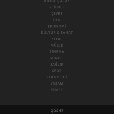
AILE & ÇOCUK
SCIENCE
ÇEVRE
DIN
EKONOMI
KÜLTÜR & SANAT
KITAP
MÜZIK
SINEMA
GÜNCEL
SAĞLIK
SPOR
TEKNOLOJI
YAŞAM
YEMEK
QOSHE