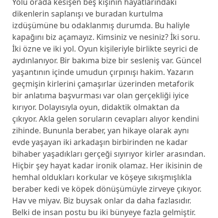
Yolu orada kesişen beş kişinin hayatlarındaki
dikenlerin saplanışı ve buradan kurtulma
izdüşümüne bu odaklanmış durumda. Bu haliyle
kapağını biz açamayız. Kimsiniz ve nesiniz? İki soru.
İki özne ve iki yol. Oyun kişileriyle birlikte seyrici de
aydınlanıyor. Bir bakıma bize bir sesleniş var. Güncel
yaşantının içinde umudun çırpınışı hakim. Yazarın
geçmişin kirlerini çamaşırlar üzerinden metaforik
bir anlatıma başvurması var olan gerçekliği iyice
kırıyor. Dolayısıyla oyun, didaktik olmaktan da
çıkıyor. Akla gelen soruların cevapları alıyor kendini
zihinde. Bununla beraber, yan hikaye olarak aynı
evde yaşayan iki arkadaşın birbirinden ne kadar
bihaber yaşadıkları gerçeği sıyırıyor kirler arasından.
Hiçbir şey hayat kadar ironik olamaz. Her ikisinin de
hemhal oldukları korkular ve köşeye sıkışmışlıkla
beraber kedi ve köpek dönüşümüyle zirveye çıkıyor.
Hav ve miyav. Biz buysak onlar da daha fazlasıdır.
Belki de insan postu bu iki bünyeye fazla gelmiştir.