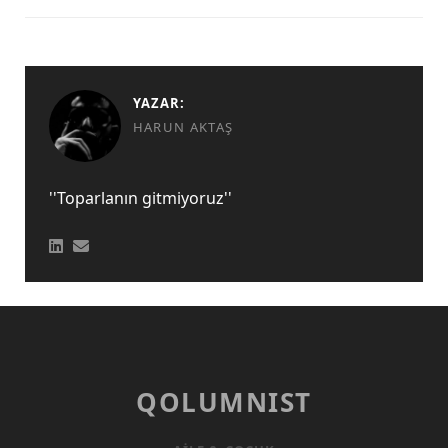
YAZAR:
HARUN AKTAŞ
''Toparlanın gitmiyoruz''
QOLUMNIST