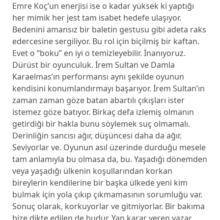
Emre Koç’un enerjisi ise o kadar yüksek ki yaptığı
her mimik her jest tam isabet hedefe ulaşıyor.
Bedenini amansız bir baletin gestusu gibi adeta raks
edercesine sergiliyor. Bu rol için biçilmiş bir kaftan.
Evet o ‘’boku’’ en iyi o temizleyebilir. İnanıyoruz.
Dürüst bir oyunculuk. İrem Sultan ve Damla
Karaelmas’ın performansı aynı şekilde oyunun
kendisini konumlandırmayı başarıyor. İrem Sultan’ın
zaman zaman göze batan abartılı çıkışları ister
istemez göze batıyor. Birkaç defa izlemiş olmanın
getirdiği bir hakla bunu söylemek suç olmamalı.
Derinliğin sancısı ağır, düşüncesi daha da ağır.
Seviyorlar ve. Oyunun asıl üzerinde durduğu mesele
tam anlamıyla bu olmasa da, bu. Yaşadığı dönemden
veya yaşadığı ülkenin koşullarından korkan
bireylerin kendilerine bir başka ülkede yeni kim
bulmak için yola çıkıp çıkmamasının sorumluğu var.
Sonuç olarak, korkuyorlar ve gitmiyorlar. Bir bakıma
bize dikte edilen de budur. Yan karar veren yazar