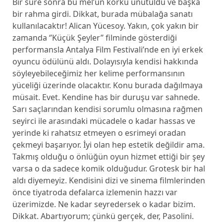
Bir süre sonra bu mel’un korku unutuldu ve başka
bir rahma girdi. Dikkat, burada mübalağa sanatı
kullanılacaktır! Alican Yücesoy. Yakın, çok yakın bir
zamanda ‘’Küçük Şeyler’’ filminde gösterdiği
performansla Antalya Film Festivali’nde en iyi erkek
oyuncu ödülünü aldı. Dolayısıyla kendisi hakkında
söyleyebileceğimiz her kelime performansının
yüceliği üzerinde olacaktır. Konu burada dağılmaya
müsait. Evet. Kendine has bir duruşu var sahnede.
Sarı saçlarından kendisi sorumlu olmasına rağmen
seyirci ile arasındaki mücadele o kadar hassas ve
yerinde ki rahatsız etmeyen o esrimeyi oradan
çekmeyi başarıyor. İyi olan hep estetik değildir ama.
Takmış olduğu o önlüğün oyun hizmet ettiği bir şey
varsa o da sadece komik olduğudur. Grotesk bir hal
aldı diyemeyiz. Kendisini dizi ve sinema filmlerinden
önce tiyatroda defalarca izlemenin hazzı var
üzerimizde. Ne kadar seyredersek o kadar bizim.
Dikkat. Abartıyorum; çünkü gerçek, der, Pasolini.