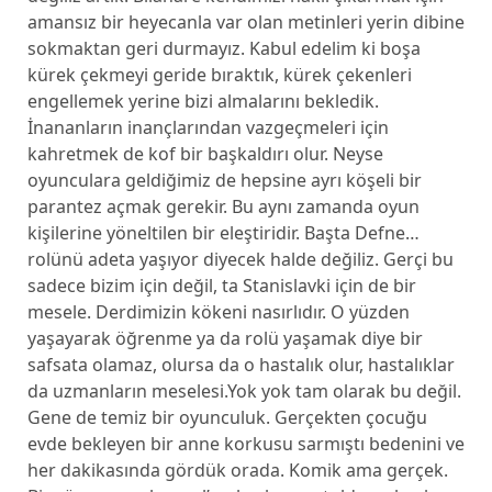
amansız bir heyecanla var olan metinleri yerin dibine
sokmaktan geri durmayız. Kabul edelim ki boşa
kürek çekmeyi geride bıraktık, kürek çekenleri
engellemek yerine bizi almalarını bekledik.
İnananların inançlarından vazgeçmeleri için
kahretmek de kof bir başkaldırı olur. Neyse
oyunculara geldiğimiz de hepsine ayrı köşeli bir
parantez açmak gerekir. Bu aynı zamanda oyun
kişilerine yöneltilen bir eleştiridir. Başta Defne…
rolünü adeta yaşıyor diyecek halde değiliz. Gerçi bu
sadece bizim için değil, ta Stanislavki için de bir
mesele. Derdimizin kökeni nasırlıdır. O yüzden
yaşayarak öğrenme ya da rolü yaşamak diye bir
safsata olamaz, olursa da o hastalık olur, hastalıklar
da uzmanların meselesi.Yok yok tam olarak bu değil.
Gene de temiz bir oyunculuk. Gerçekten çocuğu
evde bekleyen bir anne korkusu sarmıştı bedenini ve
her dakikasında gördük orada. Komik ama gerçek.