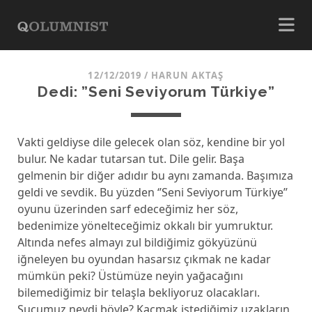
12/12/2019
/
HARUN AKTAŞ
Dedi: ”Seni Seviyorum Türkiye”
Vakti geldiyse dile gelecek olan söz, kendine bir yol
bulur. Ne kadar tutarsan tut. Dile gelir. Başa
gelmenin bir diğer adıdır bu aynı zamanda. Başımıza
geldi ve sevdik. Bu yüzden ‘’Seni Seviyorum Türkiye’’
oyunu üzerinden sarf edeceğimiz her söz,
bedenimize yönelteceğimiz okkalı bir yumruktur.
Altında nefes almayı zul bildiğimiz gökyüzünü
iğneleyen bu oyundan hasarsız çıkmak ne kadar
mümkün peki? Üstümüze neyin yağacağını
bilemediğimiz bir telaşla bekliyoruz olacakları.
Suçumuz neydi böyle? Kaçmak istediğimiz uzakların