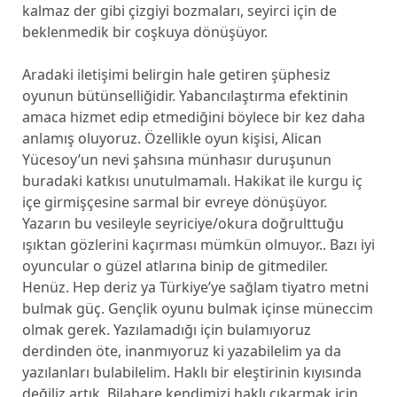
kalmaz der gibi çizgiyi bozmaları, seyirci için de
beklenmedik bir coşkuya dönüşüyor.
Aradaki iletişimi belirgin hale getiren şüphesiz
oyunun bütünselliğidir. Yabancılaştırma efektinin
amaca hizmet edip etmediğini böylece bir kez daha
anlamış oluyoruz. Özellikle oyun kişisi, Alican
Yücesoy’un nevi şahsına münhasır duruşunun
buradaki katkısı unutulmamalı. Hakikat ile kurgu iç
içe girmişçesine sarmal bir evreye dönüşüyor.
Yazarın bu vesileyle seyriciye/okura doğrulttuğu
ışıktan gözlerini kaçırması mümkün olmuyor.. Bazı iyi
oyuncular o güzel atlarına binip de gitmediler.
Henüz. Hep deriz ya Türkiye’ye sağlam tiyatro metni
bulmak güç. Gençlik oyunu bulmak içinse müneccim
olmak gerek. Yazılamadığı için bulamıyoruz
derdinden öte, inanmıyoruz ki yazabilelim ya da
yazılanları bulabilelim. Haklı bir eleştirinin kıyısında
değiliz artık. Bilahare kendimizi haklı çıkarmak için