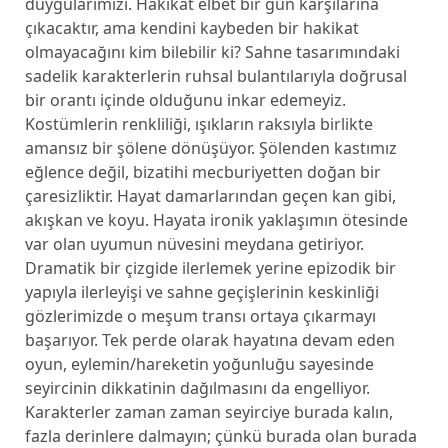
duygularımızı. Hakikat elbet bir gün karşılarına
çıkacaktır, ama kendini kaybeden bir hakikat
olmayacağını kim bilebilir ki? Sahne tasarımındaki
sadelik karakterlerin ruhsal bulantılarıyla doğrusal
bir orantı içinde olduğunu inkar edemeyiz.
Kostümlerin renkliliği, ışıkların raksıyla birlikte
amansız bir şölene dönüşüyor. Şölenden kastımız
eğlence değil, bizatihi mecburiyetten doğan bir
çaresizliktir. Hayat damarlarından geçen kan gibi,
akışkan ve koyu. Hayata ironik yaklaşımın ötesinde
var olan uyumun nüvesini meydana getiriyor.
Dramatik bir çizgide ilerlemek yerine epizodik bir
yapıyla ilerleyişi ve sahne geçişlerinin keskinliği
gözlerimizde o meşum transı ortaya çıkarmayı
başarıyor. Tek perde olarak hayatına devam eden
oyun, eylemin/hareketin yoğunluğu sayesinde
seyircinin dikkatinin dağılmasını da engelliyor.
Karakterler zaman zaman seyirciye burada kalın,
fazla derinlere dalmayın; çünkü burada olan burada