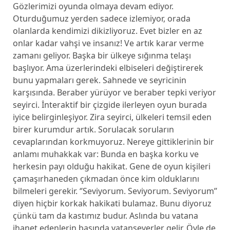
Gözlerimizi oyunda olmaya devam ediyor.
Oturduğumuz yerden sadece izlemiyor, orada
olanlarda kendimizi dikizliyoruz. Evet bizler en az
onlar kadar vahşi ve insanız! Ve artık karar verme
zamanı geliyor. Başka bir ülkeye sığınma telaşı
başlıyor. Ama üzerlerindeki elbiseleri değiştirerek
bunu yapmaları gerek. Sahnede ve seyricinin
karşısında. Beraber yürüyor ve beraber tepki veriyor
seyirci. İnteraktif bir çizgide ilerleyen oyun burada
iyice belirginleşiyor. Zira seyirci, ülkeleri temsil eden
birer kurumdur artık. Sorulacak soruların
cevaplarından korkmuyoruz. Nereye gittiklerinin bir
anlamı muhakkak var: Bunda en başka korku ve
herkesin payı olduğu hakikat. Gene de oyun kişileri
çamaşırhaneden çıkmadan önce kim olduklarını
bilmeleri gerekir. ‘’Seviyorum. Seviyorum. Seviyorum’’
diyen hiçbir korkak hakikati bulamaz. Bunu diyoruz
çünkü tam da kastımız budur. Aslında bu vatana
ihanet edenlerin başında vatanseverler gelir. Öyle de