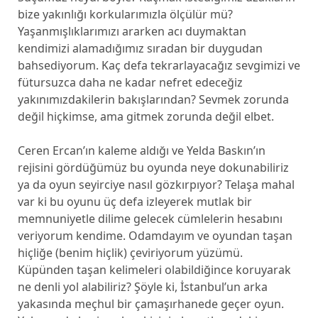
bize yakınlığı korkularımızla ölçülür mü?
Yaşanmışlıklarımızı ararken acı duymaktan
kendimizi alamadığımız sıradan bir duygudan
bahsediyorum. Kaç defa tekrarlayacağız sevgimizi ve
fütursuzca daha ne kadar nefret edeceğiz
yakınımızdakilerin bakışlarından? Sevmek zorunda
değil hiçkimse, ama gitmek zorunda değil elbet.
Ceren Ercan’ın kaleme aldığı ve Yelda Baskın’ın
rejisini gördüğümüz bu oyunda neye dokunabiliriz
ya da oyun seyirciye nasıl gözkırpıyor? Telaşa mahal
var ki bu oyunu üç defa izleyerek mutlak bir
memnuniyetle dilime gelecek cümlelerin hesabını
veriyorum kendime. Odamdayım ve oyundan taşan
hiçliğe (benim hiçlik) çeviriyorum yüzümü.
Küpünden taşan kelimeleri olabildiğince koruyarak
ne denli yol alabiliriz? Şöyle ki, İstanbul’un arka
yakasında meçhul bir çamaşırhanede geçer oyun.