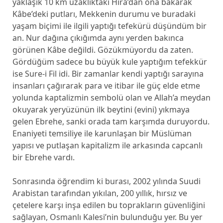
yaklaşık 10 km uzaklıktaki Hira’dan ona bakarak
Kâbe’deki putları, Mekkenin durumu ve buradaki
yaşam biçimi ile ilgili yaptığı tefekürü düşündüm bir
an. Nur dağına çıkığımda aynı yerden bakınca
görünen Kâbe değildi. Gözükmüyordu da zaten.
Gördüğüm sadece bu büyük kule yaptığım tefekkür
ise Sure-i Fil idi. Bir zamanlar kendi yaptığı sarayına
insanları çağırarak para ve itibar ile güç elde etme
yolunda kaptalizmin sembolü olan ve Allah’a meydan
okuyarak yeryüzünün ilk beytini (evini) yıkmaya
gelen Ebrehe, sanki orada tam karşımda duruyordu.
Enaniyeti temsiliye ile karunlaşan bir Müslüman
yapısı ve putlaşan kapitalizm ile arkasında capcanlı
bir Ebrehe vardı.
Sonrasında öğrendim ki burası, 2002 yılında Suudi
Arabistan tarafından yıkılan, 200 yıllık, hırsız ve
çetelere karşı inşa edilen bu toprakların güvenliğini
sağlayan, Osmanlı Kalesi’nin bulunduğu yer. Bu yer