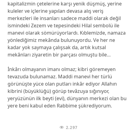
kapitalizmin çetelerine karşı yenik düşmüş, yerine
kuleler ve içlerine yapılan devasa alış veriş
merkezleri ile insanları sadece maddi olarak değil
ismindeki Zezem ve tepesindeki Hilal sembolü ile
manevi olarak sömürüyorlardı. Kıblemizde, namaza
yönlediğimiz mekânda bulunuyordu. Ve her ne
kadar yok saymaya çalışsak da, artık kutsal
mekânları ziyaretin bir parçası olmuştu bile…
İnkârı olmayanın imanı olmaz; kibri göremeyen
tevazuda bulunamaz. Maddi manevi her türlü
görünüşte yüce olan putları inkâr ediyor Allahın
kibrini (büyüklüğü) görüp tevâzuya sığınıyor,
yeryüzünün ilk beyti (evi), dünyanın merkezi olan bu
yere beni kabul eden Rabbime şükrediyorum.
2.297