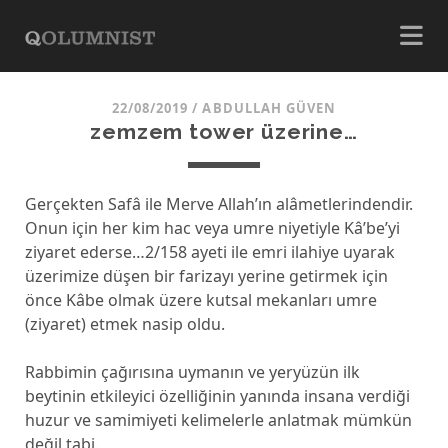
22/08/2019
/
ABDULLAH GÜVEN
zemzem tower üzerine…
Gerçekten Safâ ile Merve Allah’ın alâmetlerindendir.
Onun için her kim hac veya umre niyetiyle Kâ’be’yi
ziyaret ederse…2/158 ayeti ile emri ilahiye uyarak
üzerimize düşen bir farizayı yerine getirmek için
önce Kâbe olmak üzere kutsal mekanları umre
(ziyaret) etmek nasip oldu.
Rabbimin çağırısına uymanın ve yeryüzün ilk
beytinin etkileyici özelliğinin yanında insana verdiği
huzur ve samimiyeti kelimelerle anlatmak mümkün
değil tabi.