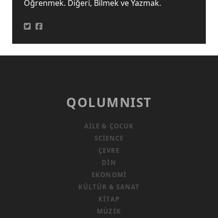
Öğrenmek. Diğeri, Bilmek ve Yazmak.
QOLUMNIST
AILE & ÇOCUK
SCIENCE
ÇEVRE
DIN
EKONOMI
KÜLTÜR & SANAT
KITAP
MÜZIK