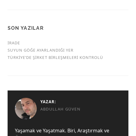
SON YAZILAR
İRADE
SUYUN GÖĞE AYARLANDIĞI YER
TÜRKİYE’DE ŞİRKET BİRLEŞMELERİ KONTROLÜ
YAZAR:
ABDULLAH GÜVEN
Yaşamak ve Yaşatmak. Biri, Araştırmak ve