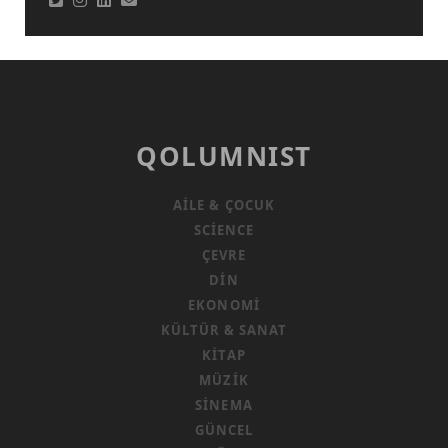
QOLUMNIST
AILE & ÇOCUK
SCIENCE
ÇEVRE
DIN
EKONOMI
KÜLTÜR & SANAT
KITAP
MÜZIK
SINEMA
GÜNCEL