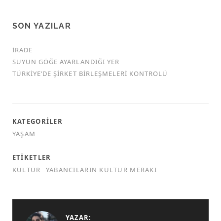
SON YAZILAR
İRADE
SUYUN GÖĞE AYARLANDIĞI YER
TÜRKİYE’DE ŞİRKET BİRLEŞMELERİ KONTROLÜ
KATEGORILER
YAŞAM
ETIKETLER
KÜLTÜR
YABANCILARIN KÜLTÜR MERAKI
YAZAR: