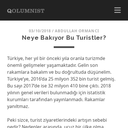
03/10/2018
/
ABDULLAH ORMANCI
Neye Bakıyor Bu Turistler?
Türkiye, her yıl bir önceki yıla oranla turizmde
önemli gelişmeler yaşamaktadır. Gelin son
rakamlara bakalım ve bu doğrultuda düşünelim.
Türkiye’ye, 2016’da 25 milyon 352 bin turist gelmiş.
Bu sayı 2017’de ise 32 milyon 410 bine çıktı. 2018
yılının genel verileri bulunmadığı için istatistik
kurumları tarafından yayınlanmadı. Rakamlar
yanıltmaz.
Peki sizce, turist ziyaretlerindeki artışın sebebi
nedir? Nedenler arasında, ucuz bir ülke olma