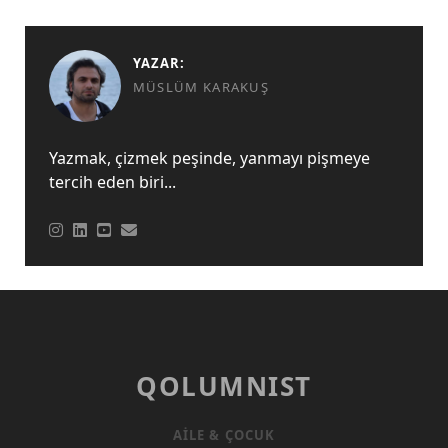
YAZAR:
MÜSLÜM KARAKUŞ
Yazmak, çizmek peşinde, yanmayı pişmeye
tercih eden biri...
QOLUMNIST
AILE & ÇOCUK