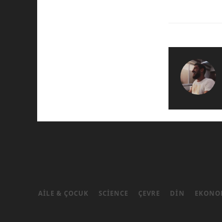
AILE & ÇOCUK
SCIENCE
ÇEVRE
DIN
EKONO