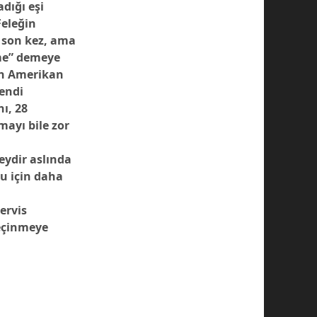
dığı eşi
Feleğin
 son kez, ama
tme” demeye
an Amerikan
kendi
ı, 28
mayı bile zor
şeydir aslında
ğu için daha
servis
eçinmeye