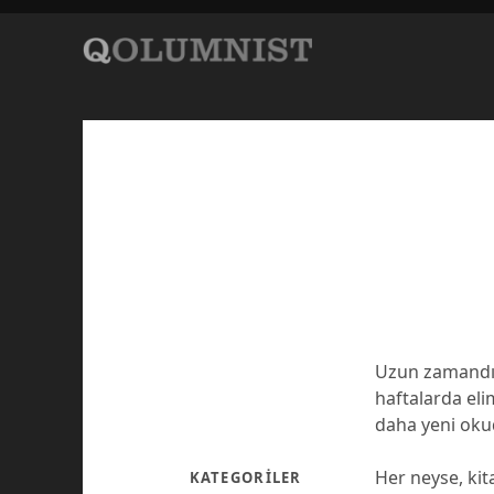
Uzun zamandır
haftalarda eli
daha yeni ok
Her neyse, kit
KATEGORILER