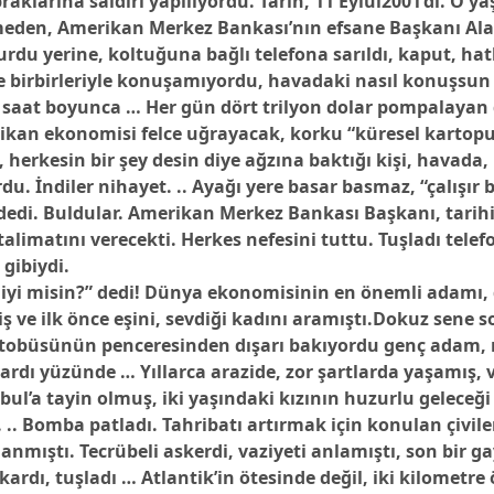
klarına saldırı yapılıyordu. Tarih, 11 Eylül2001’di. O yaş
meden, Amerikan Merkez Bankası’nın efsane Başkanı Al
rdu yerine, koltuğuna bağlı telefona sarıldı, kaput, hatl
ile birbirleriyle konuşamıyordu, havadaki nasıl konuşs
ç saat boyunca … Her gün dört trilyon dolar pompalaya
kan ekonomisi felce uğrayacak, korku “küresel kartopu”
, herkesin bir şey desin diye ağzına baktığı kişi, havada
rdu.
İndiler nihayet. .. Ayağı yere basar basmaz, “çalışır b
edi. Buldular. Amerikan Merkez Bankası Başkanı, tarihi
talimatını verecekti. Herkes nefesini tuttu. Tuşladı telef
 gibiydi.
iyi misin?” dedi!
Dünya ekonomisinin en önemli adamı, 
ş ve ilk önce eşini, sevdiği kadını aramıştı.Dokuz sene s
 otobüsünün penceresinden dışarı bakıyordu genç adam, 
rdı yüzünde … Yıllarca arazide, zor şartlarda yaşamış,
bul’a tayin olmuş, iki yaşındaki kızının huzurlu geleceği 
 .. Bomba patladı. Tahribatı artırmak için konulan çivile
nmıştı. Tecrübeli askerdi, vaziyeti anlamıştı, son bir ga
kardı, tuşladı … Atlantik’in ötesinde değil, iki kilometre 