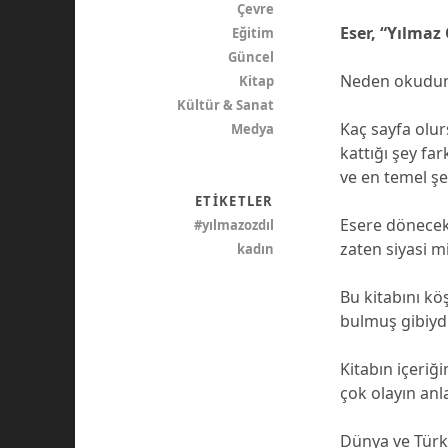
Çevre
Eser, “Yılmaz
Eğitim
Güncel
Neden okudun, 
Kitap
Kültür & Sanat
Kaç sayfa olur
Medya
kattığı şey fa
ve en temel şe
ETIKETLER
Esere dönecek 
#yılmazozdıl
zaten siyasi m
kadın
Bu kitabını kö
bulmuş gibiydi
Kitabın içeri
çok olayın anla
Dünya ve Türki