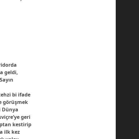
ridorda
a geldi,
“Sayın
ehzi bi ifade
nle görüşmek
si Dünya
sviçre’ye geri
ptan kestirip
 ilk kez