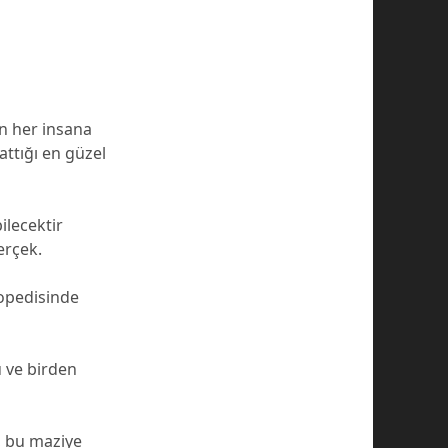
un her insana
ttığı en güzel
ilecektir
erçek.
lopedisinde
 ve birden
r, bu maziye