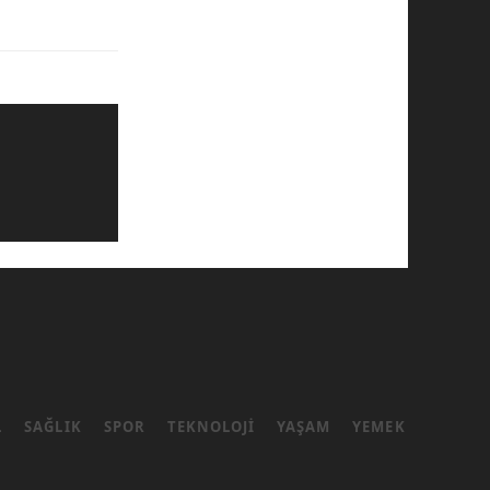
L
SAĞLIK
SPOR
TEKNOLOJI
YAŞAM
YEMEK