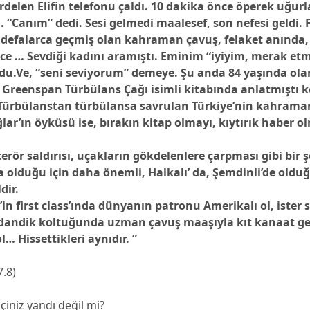
delen Elifin telefonu çaldı. 10 dakika önce öperek uğurla
ı. “Canım” dedi. Sesi gelmedi maalesef, son nefesi geldi. 
defalarca geçmiş olan kahraman çavuş, felaket anında,
nce … Sevdiği kadını aramıştı. Eminim “iyiyim, merak e
rdu.Ve, “seni seviyorum” demeye. Şu anda 84 yaşında ol
 Greenspan Türbülans Çağı isimli kitabında anlatmıştı 
ürbülanstan türbülansa savrulan Türkiye’nin kahraman
lar’ın öyküsü ise, bırakın kitap olmayı, kıytırık haber ol
terör saldırısı, uçakların gökdelenlere çarpması gibi bir 
 olduğu için daha önemli, Halkalı’ da, Şemdinli’de oldu
dir.
’in first class’ında dünyanın patronu Amerikalı ol, ister 
andik koltuğunda uzman çavuş maaşıyla kıt kanaat g
l… Hissettikleri aynıdır. ”
7.8)
iniz yandı değil mi?