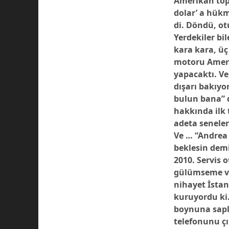
Amerikan topra
dolar’ a hük
di.
Döndü, otu
Yerdekiler b
kara kara, ü
motoru Ameri
yapacaktı.
Ve
dışarı bakıyo
bulun bana” d
hakkında ilk 
adeta seneler
Ve … “Andrea 
beklesin demi
2010. Servis
gülümseme va
nihayet İstan
kuruyordu ki.
boynuna sapla
telefonunu çı