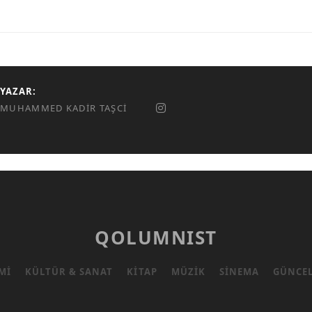
YAZAR:
MUHAMMED KADIR TAŞCI
QOLUMNIST
MI
KÜLTÜR & SANAT
KITAP
MÜZIK
SINEMA
GÜNCE