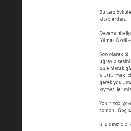
Bu tarz öyküle
kitaplardan.
Devamı niteli
‘Yılmaz Özdil 
Son olarak bi
uğrayıp sesini
obje olarak gö
oluşturmak içi
gerekiyor. Uma
kıymetlilerimiz
Yanınızda, çev
zamanı. Geç ka
Bildiğiniz gibi