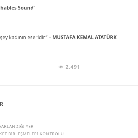
chables Sound’
şey kadının eseridir” –
MUSTAFA KEMAL ATATÜRK
2.491
AR
YARLANDIĞI YER
RKET BİRLEŞMELERİ KONTROLÜ