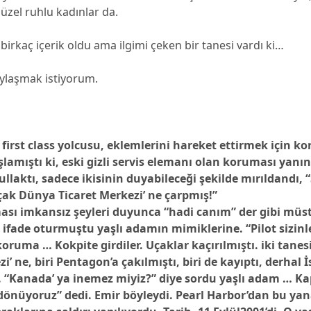
üzel ruhlu kadınlar da.
 birkaç içerik oldu ama ilgimi çeken bir tanesi vardı ki…
aylaşmak istiyorum.
 first class yolcusu, eklemlerini hareket ettirmek için ko
amıştı ki, eski gizli servis elemanı olan koruması yanın
ullaktı, sadece ikisinin duyabileceği şekilde mırıldandı, 
çak Dünya Ticaret Merkezi’ ne çarpmış!”
ası imkansız şeyleri duyunca “hadi canım” der gibi müst
 o ifade oturmuştu yaşlı adamın mimiklerine.
“Pilot sizi
 koruma … Kokpite girdiler. Uçaklar kaçırılmıştı. iki tane
i’ ne, biri Pentagon’a çakılmıştı, biri de kayıptı, derhal İ
.
“Kanada’ ya inemez miyiz?” diye sordu yaşlı adam … Ka
e dönüyoruz” dedi. Emir böyleydi.
Pearl Harbor’dan bu yana