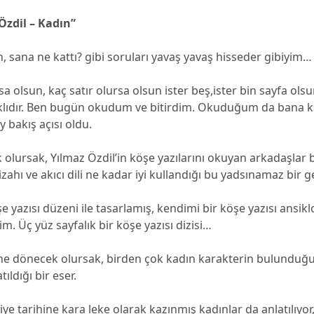
 Özdil – Kadın”
sana ne kattı? gibi soruları yavaş yavaş hisseder gibiyim…
sa olsun, kaç satır olursa olsun ister beş,ister bin sayfa ols
rklıdır. Ben bugün okudum ve bitirdim. Okuduğum da bana ka
y bakış açısı oldu.
olursak, Yılmaz Özdil’in köşe yazılarını okuyan arkadaşlar b
izahı ve akıcı dili ne kadar iyi kullandığı bu yadsınamaz bir g
şe yazısı düzeni ile tasarlamış, kendimi bir köşe yazısı ansik
m. Üç yüz sayfalık bir köşe yazısı dizisi…
ğine dönecek olursak, birden çok kadın karakterin bulunduğu
tıldığı bir eser.
ye tarihine kara leke olarak kazınmış kadınlar da anlatılıyo