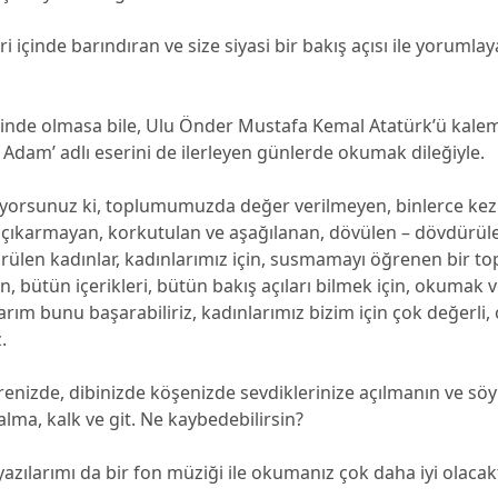
ri içinde barındıran ve size siyasi bir bakış açısı ile yoruml
ğinde olmasa bile, Ulu Önder Mustafa Kemal Atatürk’ü kalem
– Adam’ adlı eserini de ilerleyen günlerde okumak dileğiyle.
liyorsunuz ki, toplumumuzda değer verilmeyen, binlerce kez
 çıkarmayan, korkutulan ve aşağılanan, dövülen – dövdürülen
rülen kadınlar, kadınlarımız için, susmamayı öğrenen bir t
n, bütün içerikleri, bütün bakış açıları bilmek için, okumak
rım bunu başarabiliriz, kadınlarımız bizim için çok değerli,
.
renizde, dibinizde köşenizde sevdiklerinize açılmanın ve s
lma, kalk ve git. Ne kaybedebilirsin?
 yazılarımı da bir fon müziği ile okumanız çok daha iyi olacak