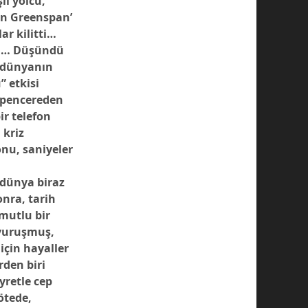
lı yolcu,
an Greenspan’
ar kilitti…
un … Düşündü
n dünyanın
 etkisi
, pencereden
ir telefon
 kriz
onu, saniyeler
dünya biraz
onra, tarih
mutlu bir
 vuruşmuş,
için hayaller
rden biri
yretle cep
ötede,