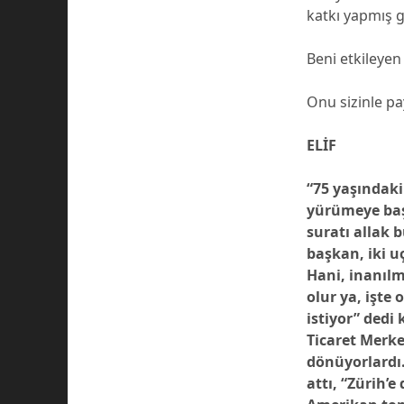
katkı yapmış g
Beni etkileyen
Onu sizinle p
ELİF
“75 yaşındaki
yürümeye başl
suratı allak b
başkan, iki u
Hani, inanılm
olur ya, işte
istiyor” dedi
Ticaret Merkez
dönüyorlardı
attı, “Zürih’