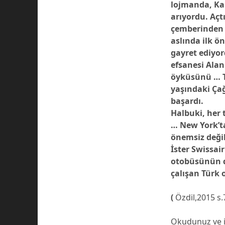
lojmanda, Kar
arıyordu. Açt
çemberinden 
aslında ilk ö
gayret ediyo
efsanesi Alan
öyküsünü … T
yaşındaki Çağ
başardı.
Halbuki, her 
… New York’ta
önemsiz değil
İster Swissair
otobüsünün d
çalışan Türk o
(
Özdil,2015 s.
Okudunuz ve iç