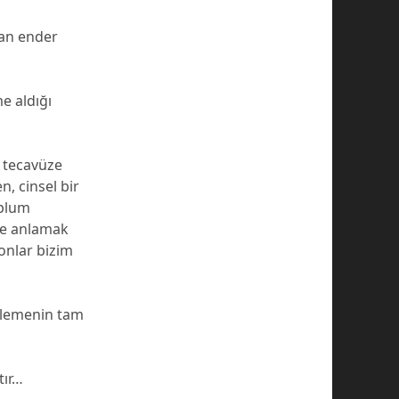
ayan ender
e aldığı
 tecavüze
, cinsel bir
oplum
 ve anlamak
 onlar bizim
öylemenin tam
tır…