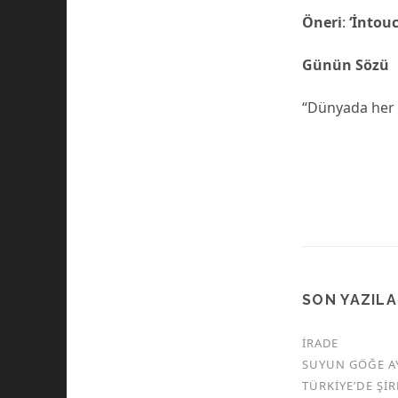
Öneri
:
‘İntou
Günün Sözü
“Dünyada her 
SON YAZIL
İRADE
SUYUN GÖĞE A
TÜRKİYE’DE Şİ