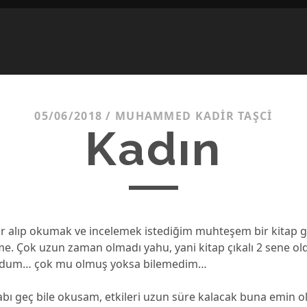
05/06/2018
/
MUHAMMED KADIR TAŞCI
Kadın
 alıp okumak ve incelemek istediğim muhteşem bir kitap g
me. Çok uzun zaman olmadı yahu, yani kitap çıkalı 2 sene o
udum… çok mu olmuş yoksa bilemedim…
abı geç bile okusam, etkileri uzun süre kalacak buna emin ola