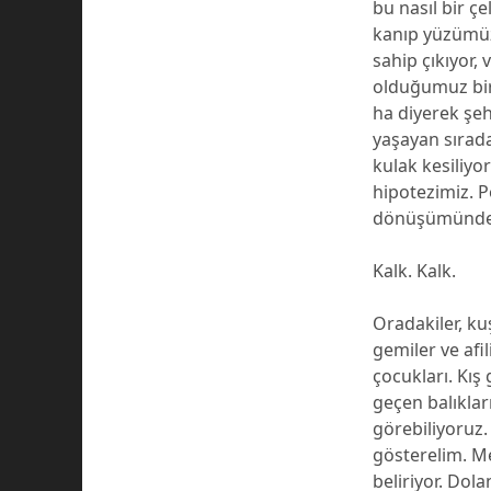
bu nasıl bir ç
kanıp yüzümüzü
sahip çıkıyor,
olduğumuz bir 
ha diyerek şeh
yaşayan sırada
kulak kesiliyo
hipotezimiz. 
dönüşümünden
Kalk. Kalk.
Oradakiler, ku
gemiler ve afil
çocukları. Kış
geçen balıklar
görebiliyoruz.
gösterelim. M
beliriyor. Dol