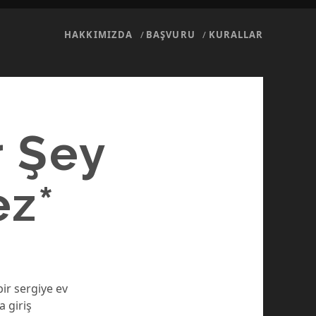
HAKKIMIZDA
BAŞVURU
KURALLAR
r Şey
ez*
bir sergiye ev
 giriş