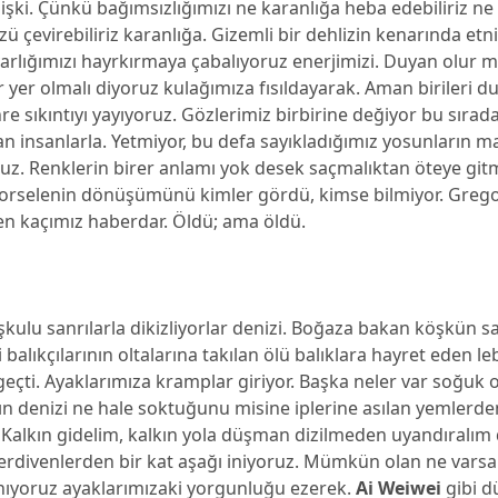
elişki. Çünkü bağımsızlığımızı ne karanlığa heba edebiliriz ne
 çevirebiliriz karanlığa. Gizemli bir dehlizin kenarında etn
 varlığımızı hayrkırmaya çabalıyoruz enerjimizi. Duyan olur m
yer olmalı diyoruz kulağımıza fısıldayarak. Aman birileri 
re sıkıntıyı yayıyoruz. Gözlerimiz birbirine değiyor bu sırada
n insanlarla. Yetmiyor, bu defa sayıkladığımız yosunların ma
ruz. Renklerin birer anlamı yok desek saçmalıktan öteye gi
Porselenin dönüşümünü kimler gördü, kimse bilmiyor. Greg
 kaçımız haberdar. Öldü; ama öldü.
şkulu sanrılarla dikizliyorlar denizi. Boğaza bakan köşkün 
i balıkçılarının oltalarına takılan ölü balıklara hayret eden le
 geçti. Ayaklarımıza kramplar giriyor. Başka neler var soğuk 
ın denizi ne hale soktuğunu misine iplerine asılan yemlerde
 Kalkın gidelim, kalkın yola düşman dizilmeden uyandıralım
erdivenlerden bir kat aşağı iniyoruz. Mümkün olan ne vars
anıyoruz ayaklarımızaki yorgunluğu ezerek.
Ai Weiwei
gibi d