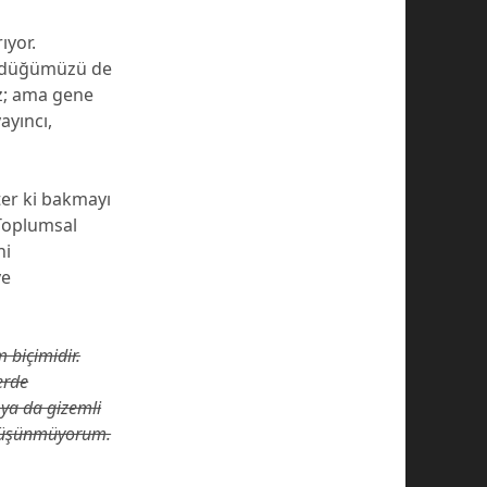
ıyor.
gördüğümüzü de
uz; ama gene
ayıncı,
ter ki bakmayı
 Toplumsal
ni
ve
m biçimidir.
erde
 ya da gizemli
 düşünmüyorum.