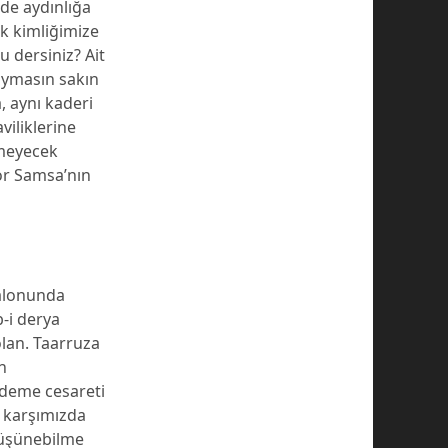
 de aydınlığa
ik kimliğimize
u dersiniz? Ait
duymasın sakın
, aynı kaderi
viliklerine
tmeyecek
or Samsa’nın
salonunda
b-i derya
olan. Taarruza
n
 deme cesareti
a karşımızda
üşünebilme