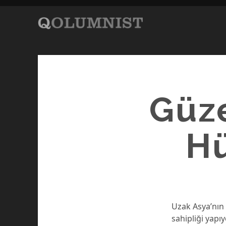
Güze
Hü
Uzak Asya’nı
sahipliği yap