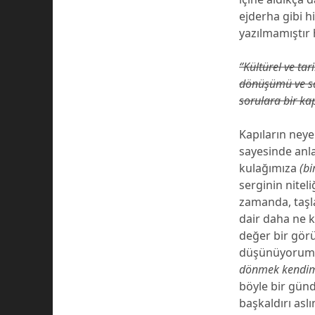
ejderha gibi h
yazılmamıştır 
‘’Kültürel ve ta
dönüşümü ve sa
sorulara bir kap
Kapıların neye
sayesinde anla
kulağımıza
(bi
serginin nitel
zamanda, taşla
dair daha ne k
değer bir görü
düşünüyorum, 
dönmek kendime
böyle bir günd
başkaldırı as