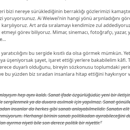
eri bizi nereye sürüklediğinin berraklığı gözlerimizi kamaştır
izi yoruyorsunuz. Ai Weiwei’nin hangi yönü arşınladığını 
karşılıyoruz. Art arda sıralamayı kendimize zul addediyor
 etmeyi görev biliyoruz. Mimar, sinemacı, fotoğrafçı, yazar, y
re…
 yaratıcılığını bu sergide kısıtlı da olsa görmek mümkün. Ye
ya üşeniyorsak şayet, işaret ettiği yerlere bakabilelim kâfi.
derece duyarlı olduğunu, bireyin sözkonusu toplumdaki yeri
ve bu yüzden biz sıradan insanlara hitap ettiğini haykırıyor 
layışım hep aynı kaldı. Sanat ifade özgürlüğüdür, yeni bir iletişi
e sergilenmek ya da duvara asılmak için yapılmaz. Sanat gönüll
radan insanlar da herkes gibi sanatı anlayabilmelidir. Sanatın elit
müyorum. Herhangi birinin sanatı politikadan ayırabileceğini
an ayırma niyeti bile son derece politik bir niyettir.’’