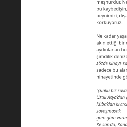
meşhurdur. Ney
bu kaybedişin,
beynimizi, dış
korkuyoruz.
Ne kadar yaşar
akın ettiği bi
aydınlanan bu 
şimdilik deniz
sözde kinaye sa
sadece bu alan
nihayetinde gö
‘’çünkü biz sa
Uzak Asya’dan ç
Küba’dan kıvırc
savaşmasak
güm güm vurur
Ke san’da, Kand