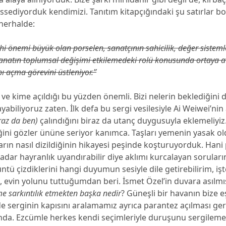
issediyorduk kendimizi. Tanıtım kitapçığındaki şu satırlar b
herhalde:
rihi önemi büyük olan porselen, sanatçının sahicilik, değer sisteml
natın toplumsal değişimi etkilemedeki rolü konusunda ortaya at
ı açma görevini üstleniyor.’’
 ve kime açıldığı bu yüzden önemli. Bizi nelerin beklediğini 
yabiliyoruz zaten. İlk defa bu sergi vesilesiyle Ai Weiwei’nin
raz da ben)
çalındığını biraz da utanç duygusuyla eklemeliyiz.
iğini gözler ününe seriyor kanımca. Taşları yemenin yasak o
rın nasıl dizildiğinin hikayesi peşinde koşturuyorduk. Hani
adar hayranlık uyandırabilir diye aklımı kurcalayan soruları
ntü çizdiklerini hangi duyumun sesiyle dile getirebilirim, iş
evin yolunu tuttuğumdan beri. İsmet Özel’in duvara asılmı
 sarkıntılık etmekten başka nedir
? Güneşli bir havanın bize eş
e serginin kapısını aralamamız ayrıca parantez açılması ge
lında. Ezcümle herkes kendi seçimleriyle duruşunu sergileme