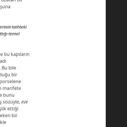
oşuna
erinin taihteki
tığı temel
de bu kapıların
 adı
 Bu bile
lduğu bir
 porselene
n marifete
te bunu
ş sözüyle,
eve
lik ettiği
reken bir
kle