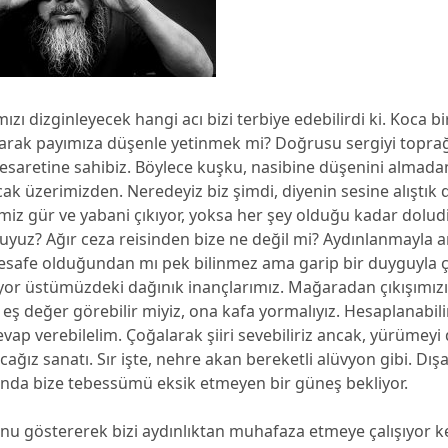
mızı dizginleyecek hangi acı bizi terbiye edebilirdi ki. Koca bi
rak payımıza düşenle yetinmek mi? Doğrusu sergiyi toprağı
saretine sahibiz. Böylece kuşku, nasibine düşenini almadan 
ak üzerimizden. Neredeyiz biz şimdi, diyenin sesine alıştık 
miz gür ve yabani çıkıyor, yoksa her şey olduğu kadar dolud
uyuz? Ağır ceza reisinden bize ne değil mi? Aydınlanmayla
mesafe olduğundan mı pek bilinmez ama garip bir duyguyla ça
yor üstümüzdeki dağınık inançlarımız. Mağaradan çıkışımızı
eş değer görebilir miyiz, ona kafa yormalıyız. Hesaplanabilir
evap verebilelim. Çoğalarak şiiri sevebiliriz ancak, yürümeyi 
ağız sanatı. Sır işte, nehre akan bereketli alüvyon gibi. Dı
ında bize tebessümü eksik etmeyen bir güneş bekliyor.
unu göstererek bizi aydınlıktan muhafaza etmeye çalışıyor k