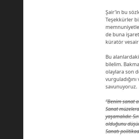
Şair’in bu sözl
Teşekkürler b
memnuniyetle 
de buna işaret
küratör vesai
Bu alanlardaki
bilelim. Bakma
olaylara son 
vurguladığını 
savunuyoruz.
‘’Benim sanat an
Sanat müzelerd
yaşamalıdır. Sı
olduğunu düşün
Sanatı politikad