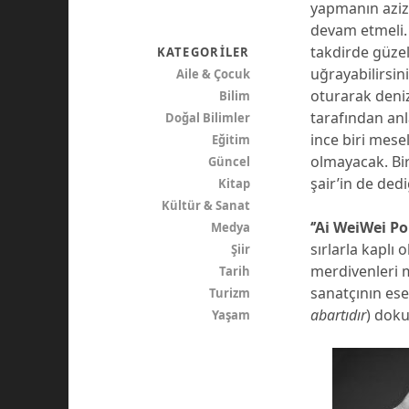
yapmanın aziz
devam etmeli. B
takdirde güzel
KATEGORILER
uğrayabilirsin
Aile & Çocuk
oturarak denizi
Bilim
tarafından anl
Doğal Bilimler
ince biri mesel
Eğitim
olmayacak. Bi
Güncel
şair’in de dedi
Kitap
Kültür & Sanat
‘’Ai WeiWei Po
Medya
sırlarla kaplı
Şiir
merdivenleri 
Tarih
sanatçının ese
Turizm
abartıdır
) dok
Yaşam