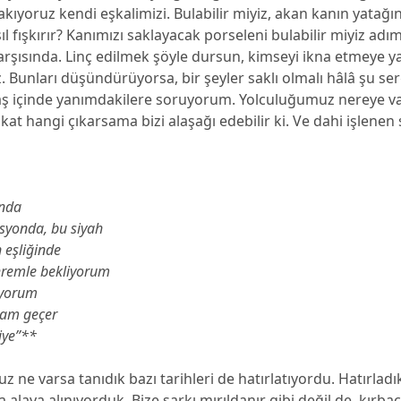
kıyoruz kendi eşkalimizi. Bulabilir miyiz, akan kanın yatağın
 fışkırır? Kanımızı saklayacak porseleni bulabilir miyiz adı
rşısında. Linç edilmek şöyle dursun, kimseyi ikna etmeye 
 Bunları düşündürüyorsa, bir şeyler saklı olmalı hâlâ şu ser
laş içinde yanımdakilere soruyorum. Yolculuğumuz nereye v
at hangi çıkarsama bizi alaşağı edebilir ki. Ve dahi işlenen 
:
ında
asyonda, bu siyah
 eşliğinde
hremle bekliyorum
ıyorum
ram geçer
iye’’**
e varsa tanıdık bazı tarihleri de hatırlatıyordu. Hatırladıkç
a alaya alınıyorduk. Bize şarkı mırıldanır gibi değil de, kırba