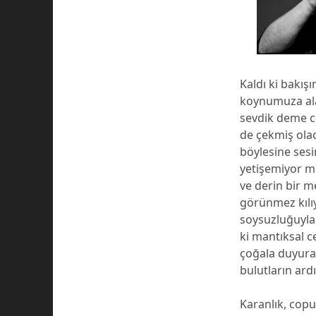
Kaldı ki bakışı
koynumuza ala
sevdik deme ce
de çekmiş olac
böylesine sesi
yetişemiyor m
ve derin bir 
görünmez kılı
soysuzluğuyla 
ki mantıksal c
çoğala duyurac
bulutların ard
Karanlık, cop