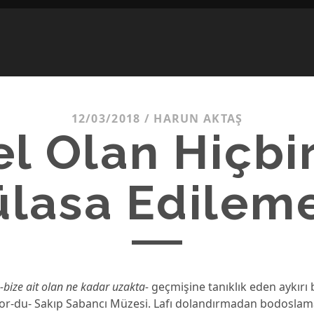
12/03/2018
/
HARUN AKTAŞ
l Olan Hiçbi
lasa Edilem
n
-bize ait olan ne kadar uzakta-
geçmişine tanıklık eden aykırı 
ıyor-du- Sakıp Sabancı Müzesi. Lafı dolandırmadan bodoslama