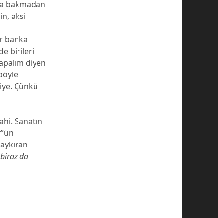
mıza bakmadan
in, aksi
a
ir banka
e birileri
yapalım diyen
 böyle
iye. Çünkü
ahi. Sanatın
k
’’ün
haykıran
 biraz da