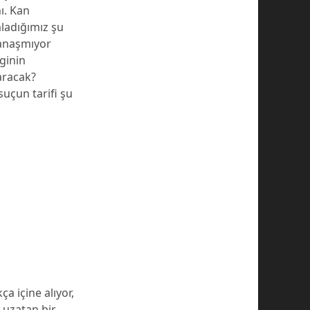
ı. Kan
mladığımız şu
yanaşmıyor
ginin
aracak?
suçun tarifi şu
a içine alıyor,
ç uzatan bir