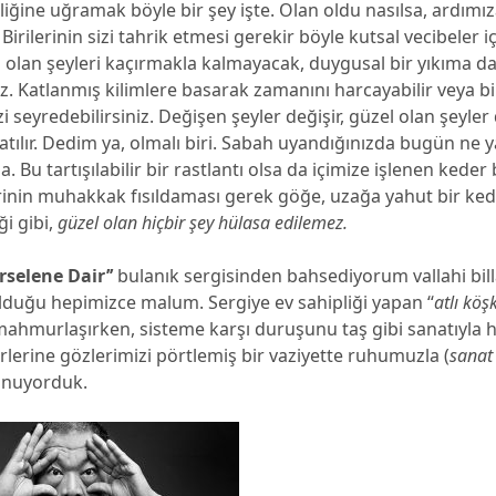
liğine uğramak böyle bir şey işte. Olan oldu nasılsa, ardı
irilerinin sizi tahrik etmesi gerekir böyle kutsal vecibeler iç
 olan şeyleri kaçırmakla kalmayacak, duygusal bir yıkıma d
iz. Katlanmış kilimlere basarak zamanını harcayabilir veya b
 seyredebilirsiniz. Değişen şeyler değişir, güzel olan şeyler d
atılır. Dedim ya, olmalı biri. Sabah uyandığınızda bugün ne 
a. Bu tartışılabilir bir rastlantı olsa da içimize işlenen keder
rinin muhakkak fısıldaması gerek göğe, uzağa yahut bir ked
ği gibi,
güzel olan hiçbir şey hülasa edilemez.
rselene Dair’’
bulanık sergisinden bahsediyorum vallahi bill
 olduğu hepimizce malum. Sergiye ev sahipliği yapan ‘‘
atlı köş
mahmurlaşırken, sisteme karşı duruşunu taş gibi sanatıyla 
rlerine gözlerimizi pörtlemiş bir vaziyette ruhumuzla (
sanat
unuyorduk.