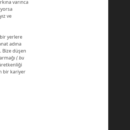
rkına varınca
ıyorsa
yız ve
bir yerlere
sanat adına
. Bize düşen
 parmağı
( bu
üretkenliği
n bir kariyer