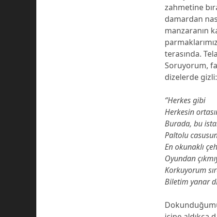
zahmetine bıra
damardan nasıl
manzaranın ka
parmaklarımız.
terasında. Te
Soruyorum, fak
dizelerde gizli
‘’Herkes gibi
Herkesin ortas
Burada, bu ist
Paltolu casusun
En okunaklı çe
Oyundan çıkm
Korkuyorum sı
Biletim yanar d
Dokunduğumuz n
içine aldıkça d