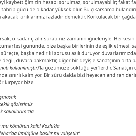
i kaybettiğimizin hesabı sorulmaz, sorulmayabilir; fakat fa
 tahrip gücü de o kadar yüksek olur. Bu çıkarsama bulandır
a akacak kırıklarımız fazladır demektir. Korkulacak bir çağda
sak, o kadar çizilir suratımız zamanın iğneleriyle. Herkesin 
r cumartesi gününde, bize başka birilerinin de eşlik etmesi, 
süreçte, başka nedir ki sorusu asılı duruyor duvarlarımızda
e değil, duvara bakmaktır, diğer bir deyişle sanatçının orta
natı kullanılmıştır)
’la gözümüze soktuğu yer’lerdir. Sanatçın 
da sınırlı kalmıyor. Bir sürü dalda bizi heyecanlandıran deri
r kırpıyor bize:
vaşmasak
ekik gözlerimiz
ık sakallarımızla
 mu kömürün kalbi Kozlu’da
ehar’da ümüğüne basılır mı vahşetin’’