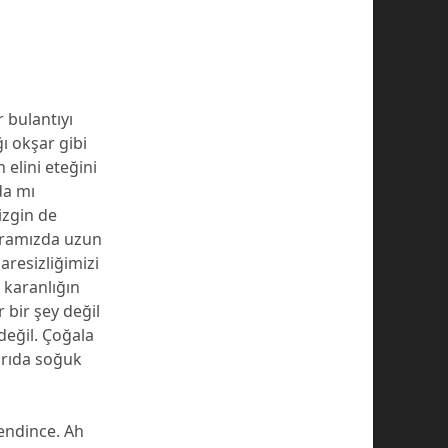
r bulantıyı
 okşar gibi
elini eteğini
da mı
izgin de
 aramızda uzun
resizliğimizi
 karanlığın
 bir şey değil
değil. Çoğala
şarıda soğuk
endince. Ah