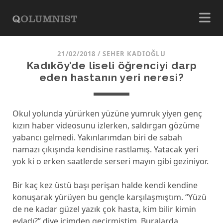
21/02/2018
/
SEHER KADIOĞLU
Kadıköy’de liseli öğrenciyi darp
eden hastanın yeri neresi?
Okul yolunda yürürken yüzüne yumruk yiyen genç
kızın haber videosunu izlerken, saldırgan gözüme
yabancı gelmedi. Yakınlarımdan biri de sabah
namazı çıkışında kendisine rastlamış. Yatacak yeri
yok ki o erken saatlerde serseri mayın gibi geziniyor.
Bir kaç kez üstü başı perişan halde kendi kendine
konuşarak yürüyen bu gençle karşılaşmıştım. “Yüzü
de ne kadar güzel yazık çok hasta, kim bilir kimin
evladı?” diye içimden geçirmiştim. Buralarda,