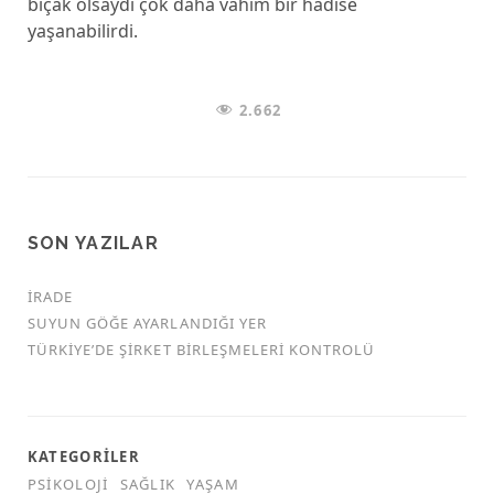
bıçak olsaydı çok daha vahim bir hadise
yaşanabilirdi.
2.662
SON YAZILAR
İRADE
SUYUN GÖĞE AYARLANDIĞI YER
TÜRKİYE’DE ŞİRKET BİRLEŞMELERİ KONTROLÜ
KATEGORILER
PSIKOLOJI
SAĞLIK
YAŞAM