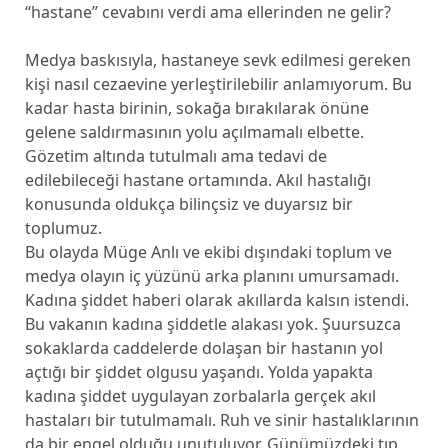
“hastane” cevabını verdi ama ellerinden ne gelir?
Medya baskısıyla, hastaneye sevk edilmesi gereken
kişi nasıl cezaevine yerleştirilebilir anlamıyorum. Bu
kadar hasta birinin, sokağa bırakılarak önüne
gelene saldırmasının yolu açılmamalı elbette.
Gözetim altında tutulmalı ama tedavi de
edilebileceği hastane ortamında. Akıl hastalığı
konusunda oldukça bilinçsiz ve duyarsız bir
toplumuz.
Bu olayda Müge Anlı ve ekibi dışındaki toplum ve
medya olayın iç yüzünü arka planını umursamadı.
Kadına şiddet haberi olarak akıllarda kalsın istendi.
Bu vakanın kadına şiddetle alakası yok. Şuursuzca
sokaklarda caddelerde dolaşan bir hastanın yol
açtığı bir şiddet olgusu yaşandı. Yolda yapakta
kadına şiddet uygulayan zorbalarla gerçek akıl
hastaları bir tutulmamalı. Ruh ve sinir hastalıklarının
da bir engel olduğu unutuluyor. Günümüzdeki tıp