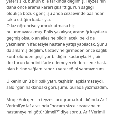
yetersiz ki, bunun bile farkında değilmiş. Teyzesinin
daha önce arama kararı çıkarttığı, ruh sağlığı
oldukça bozuk genç, şu anda cezaevinde basından
takip ettiğim kadarıyla.
O kız öğrenciye yumruk atmasa hiç
bulunmayacakmış. Polis yakalıyor, arandığı kayıtlara
geçmiş olsa, o an ailesine bildirilecek, belki de
yakınlarının ifadesiyle hastane yatışı yapılacak. Şunu
da anlamış değilim. Cezaevine girmeden önce sağlık
kontrolünden geçiliyor bildiğim kadarıyla. Hiç bir
doktorun kendini ifade edemeyecek derecede hasta
olan birine sağlam raporu vereceğini sanmıyorum.
Ülkenin ünlü bir psikiyatrı, teşhisini açıklamasaydı,
saldırgan hakkındaki görüşümü burada yazmazdım.
Müge Anlı gencin teyzesi programa katıldığında Arif
Verimli’ye laf arasında “hocam sizce cezaevine mi
hastaneye mi götürülmeli?” diye sordu. Arif Verimli