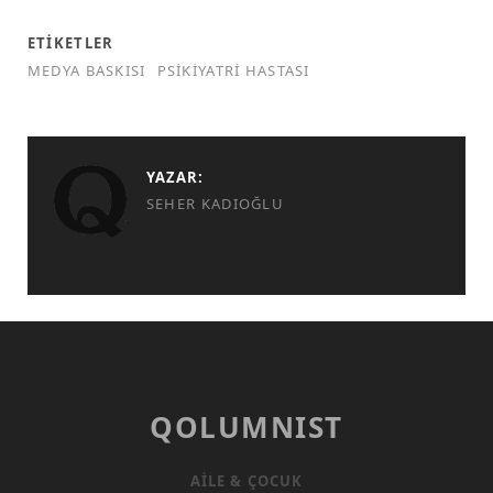
ETIKETLER
MEDYA BASKISI
PSIKIYATRI HASTASI
YAZAR:
SEHER KADIOĞLU
QOLUMNIST
AILE & ÇOCUK