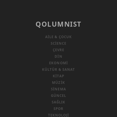
QOLUMNIST
AILE & ÇOCUK
SCIENCE
ÇEVRE
DIN
EKONOMI
KÜLTÜR & SANAT
KITAP
MÜZIK
SINEMA
GÜNCEL
SAĞLIK
SPOR
TEKNOLOJI