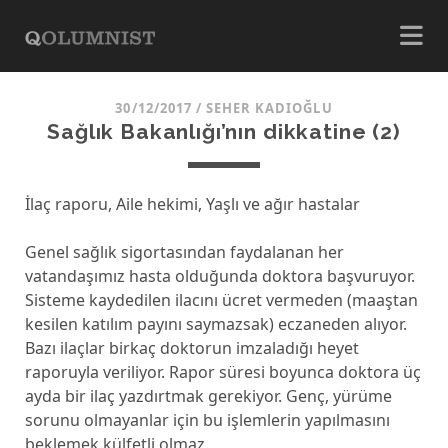
30/12/2017
/
SEHER KADIOĞLU
Sağlık Bakanlığı’nın dikkatine (2)
İlaç raporu, Aile hekimi, Yaşlı ve ağır hastalar
Genel sağlık sigortasından faydalanan her
vatandaşımız hasta olduğunda doktora başvuruyor.
Sisteme kaydedilen ilacını ücret vermeden (maaştan
kesilen katılım payını saymazsak) eczaneden alıyor.
Bazı ilaçlar birkaç doktorun imzaladığı heyet
raporuyla veriliyor. Rapor süresi boyunca doktora üç
ayda bir ilaç yazdırtmak gerekiyor. Genç, yürüme
sorunu olmayanlar için bu işlemlerin yapılmasını
beklemek külfetli olmaz.