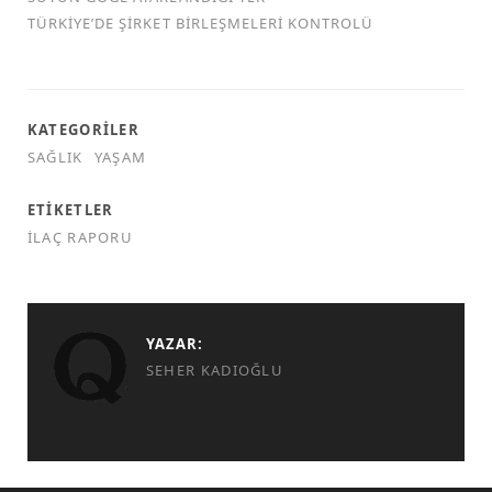
TÜRKİYE’DE ŞİRKET BİRLEŞMELERİ KONTROLÜ
KATEGORILER
SAĞLIK
YAŞAM
ETIKETLER
İLAÇ RAPORU
YAZAR:
SEHER KADIOĞLU