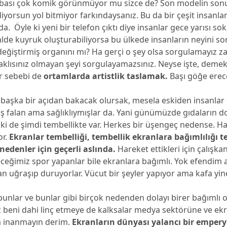
abası çok komik görünmüyor mu sizce de? Son modelin sonu
iyorsun yol bitmiyor farkındaysanız. Bu da bir çeşit insanl
a. Öyle ki yeni bir telefon çıktı diye insanlar gece yarısı so
lde kuyruk oluşturabiliyorsa bu ülkede insanların neyini so
eğiştirmiş organını mı? Ha gerçi o şey olsa sorgulamayız z
aklısınız olmayan şeyi sorgulayamazsınız. Neyse işte, demek
ir sebebi de
ortamlarda artistlik taslamak.
Başı göğe erec
başka bir açıdan bakacak olursak, mesela eskiden insanlar 
iş falan ama sağlıklıymışlar da. Yani günümüzde gıdaların 
 ki de şimdi tembellikte var. Herkes bir üşengeç nedense. Hali
or.
Ekranlar tembelliği, tembellik ekranlara bağımlılığı te
edenler için geçerli aslında.
Hareket ettikleri için çalışka
eceğimiz spor yapanlar bile ekranlara bağımlı. Yok efendim akıl
falan uğraşıp duruyorlar. Vücut bir şeyler yapıyor ama kafa yi
bunlar ve bunlar gibi birçok nedenden dolayı birer bağımlı 
z beni dahi linç etmeye de kalksalar medya sektörüne ve ek
a inanmayın derim.
Ekranların dünyası yalancı bir empery