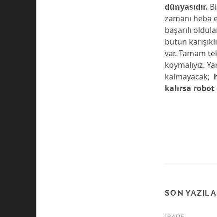
dünyasıdır.
Bi
zamanı heba e
başarılı oldula
bütün karışık
var. Tamam tek
koymalıyız. Ya
kalmayacak;
kalırsa robot
SON YAZIL
İRADE