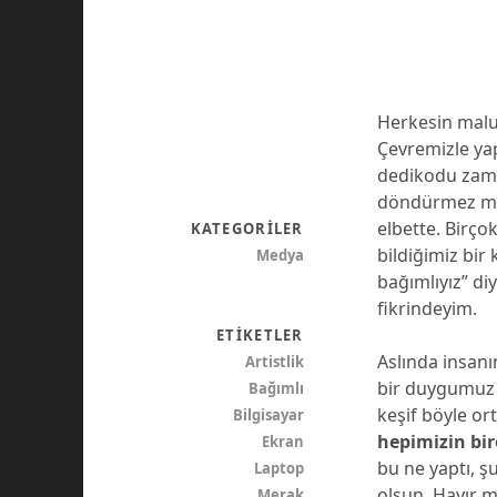
Herkesin malum
Çevremizle ya
dedikodu zama
döndürmez miyi
elbette. Birço
KATEGORILER
bildiğimiz bi
Medya
bağımlıyız” di
fikrindeyim.
ETIKETLER
Aslında insanı
Artistlik
bir duygumuz o
Bağımlı
keşif böyle or
Bilgisayar
hepimizin bi
Ekran
bu ne yaptı, ş
Laptop
olsun. Hayır 
Merak