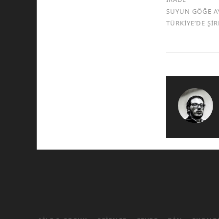
SUYUN GÖĞE A
TÜRKİYE’DE Şİ