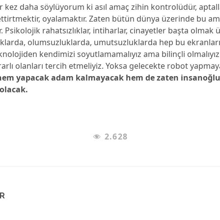
r kez daha söylüyorum ki asıl amaç zihin kontrolüdür, aptall
ttirtmektir, oyalamaktır. Zaten bütün dünya üzerinde bu a
r. Psikolojik rahatsızlıklar, intiharlar, cinayetler başta olma
lıklarda, olumsuzluklarda, umutsuzluklarda hep bu ekranla
nolojiden kendimizi soyutlamamalıyız ama bilinçli olmalıyız.
rarlı olanları tercih etmeliyiz. Yoksa gelecekte robot yapma
hem yapacak adam kalmayacak hem de zaten insanoğlu
 olacak.
2.628
AR