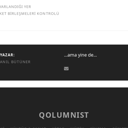
YARLANDIĞI YER
RKET BİRLEŞMELERİ KONTROLÜ
...ama yine de...
YAZAR:
ANIL BÜTÜNER
QOLUMNIST