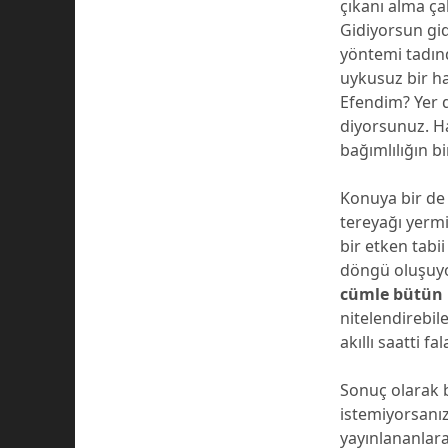
çıkanı alma ç
Gidiyorsun gid
yöntemi tadınd
uykusuz bir ha
Efendim? Yer d
diyorsunuz. H
bağımlılığın b
Konuya bir de 
tereyağı yerm
bir etken tabii
döngü oluşuy
cümle bütün n
nitelendirebil
akıllı saatti 
Sonuç olarak 
istemiyorsanı
yayınlananlar