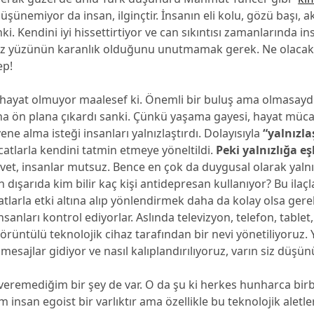
üşünemiyor da insan, ilginçtir. İnsanın eli kolu, gözü başı, akl
i. Kendini iyi hissettirtiyor ve can sıkıntısı zamanlarında in
 yüzünün karanlık olduğunu unutmamak gerek. Ne olacak
ep!
z hayat olmuyor maalesef ki. Önemli bir buluş ama olmasaydı
ha ön plana çıkardı sanki. Çünkü yaşama gayesi, hayat müca
ene alma isteği insanları yalnızlaştırdı. Dolayısıyla
“yalnızla
catlarla kendini tatmin etmeye yöneltildi.
Peki yalnızlığa eş
vet, insanlar mutsuz. Bence en çok da duygusal olarak yalnı
dışarıda kim bilir kaç kişi antidepresan kullanıyor? Bu ilaç
catlarla etki altına alıp yönlendirmek daha da kolay olsa gere
nsanları kontrol ediyorlar. Aslında televizyon, telefon, tablet
örüntülü teknolojik cihaz tarafından bir nevi yönetiliyoruz. 
 mesajlar gidiyor ve nasıl kalıplandırılıyoruz, varın siz düşün
remediğim bir şey de var. O da şu ki herkes hunharca birbi
 insan egoist bir varlıktır ama özellikle bu teknolojik aletl