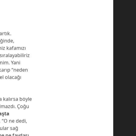
artık.
ğinde,
iz kafamızı
ralayabiliriz
inim. Yani
karıp “neden
el olacağı
 kalırsa böyle
olmazdı. Çoğu
aşta
.
“O ne dedi,
rular sağ
me ne faydası