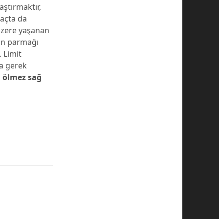
aştırmaktır,
maçta da
k üzere yaşanan
rın parmağı
 Limit
ya gerek
 ölmez sağ