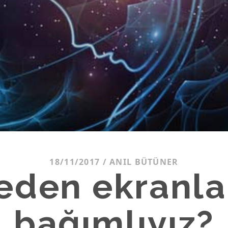
18/11/2017
/
ANIL BÜTÜNER
eden ekranla
bağımlıyız?