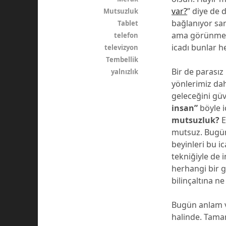
var?
” diye de d
Mutsuzluk
bağlanıyor sank
Tablet
ama görünmez
telefon
icadı bunlar h
televizyon
Tembellik
Bir de parası
yalnızlık
yönlerimiz da
geleceğini güv
insan”
böyle i
mutsuzluk?
E
mutsuz. Bugün 
beyinleri bu i
tekniğiyle de i
herhangi bir g
bilinçaltına ne
Bugün anlam ve
halinde. Tamam