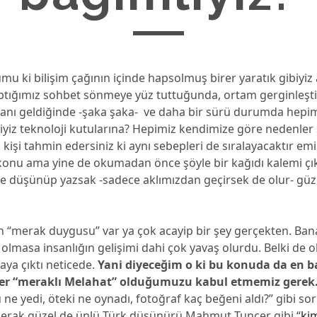
u ki bilişim çağının içinde hapsolmuş birer yaratık gibiyiz 
ptığımız sohbet sönmeye yüz tuttuğunda, ortam gerginleşti
nı geldiğinde -şaka şaka- ve daha bir sürü durumda hepim
z teknoloji kutularına? Hepimiz kendimize göre nedenler sı
k kişi tahmin edersiniz ki aynı sebepleri de sıralayacaktır em
r konu ama yine de okumadan önce şöyle bir kağıdı kalemi çı
ye düşünüp yazsak -sadece aklımızdan geçirsek de olur- güz
n “merak duygusu” var ya çok acayip bir şey gerçekten. Bana
lmasa insanlığın gelişimi dahi çok yavaş olurdu. Belki de 
taya çıktı neticede.
Yani diyeceğim o ki bu konuda da en b
rer “meraklı Melahat” olduğumuzu kabul etmemiz gerek
u ne yedi, öteki ne oynadı, fotoğraf kaç beğeni aldı?” gibi so
merak güzel de ünlü Türk düşünürü Mahmut Tuncer gibi “
ki