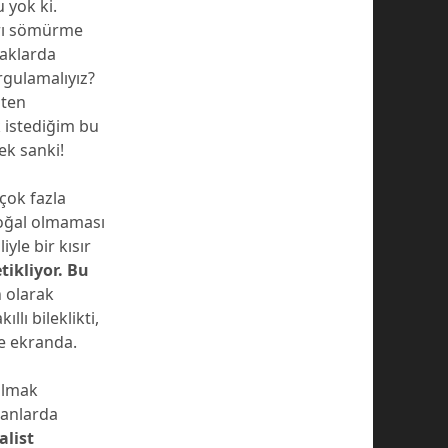
 yok ki.
arı sömürme
kaklarda
rgulamalıyız?
aten
 istediğim bu
ek sanki!
çok fazla
doğal olmaması
yle bir kısır
tikliyor.
Bu
n olarak
lı bileklikti,
ne ekranda.
olmak
ranlarda
alist