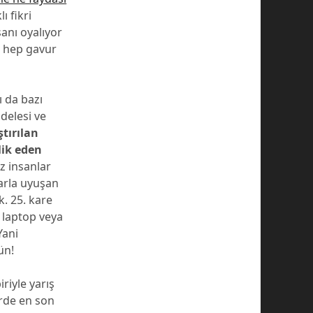
ı fikri
sanı oyalıyor
 hep gavur
 da bazı
delesi ve
ştırılan
lik eden
z insanlar
larla uyuşan
k. 25. kare
, laptop veya
Yani
ün!
riyle yarış
erde en son