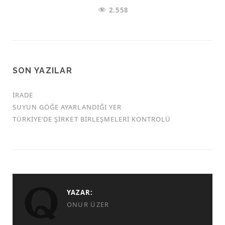
2.558
SON YAZILAR
İRADE
SUYUN GÖĞE AYARLANDIĞI YER
TÜRKİYE’DE ŞİRKET BİRLEŞMELERİ KONTROLÜ
YAZAR:
ONUR ÜZER