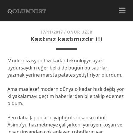
17/11/2017
/
ONUR ÜZER
Kastınız kastımızdır (!)
Modernizasyon hızı kadar teknolojiye ayak
uydursaydım eğer belki de bugün bu satırları
yazmak yerine marsta patates yetiştiriyor olurdum.
Ama maalesef modern dünya o kadar hızlı değişiyor
ki yakalamayı geçtim haberlerden bile takip edemez
oldum.
Ben daha Japonların yaptığı ilk insansı robot
Asimo’yu hazmetmeye çalışırken, yürüyen koşan ve
insanı insandan çok anlayan robotların var