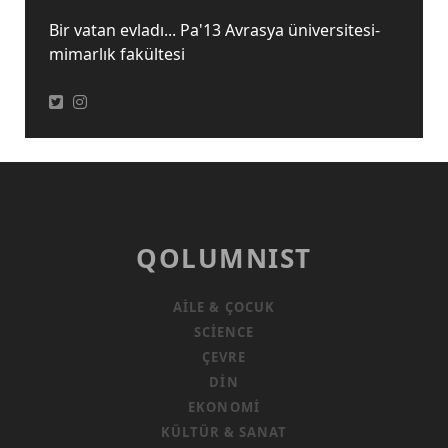
Bir vatan evladı... Pa'13 Avrasya üniversitesi-
mimarlık fakültesi
QOLUMNIST
AILE & ÇOCUK
SCIENCE
ÇEVRE
DIN
EKONOMI
KÜLTÜR & SANAT