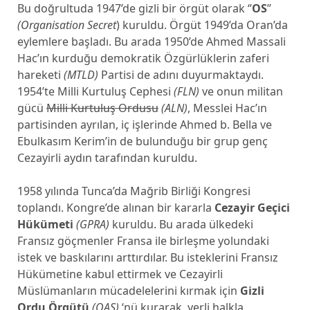
Bu doğrultuda 1947’de gizli bir örgüt olarak ‘’
OS
’’
(Organisation Secret
) kuruldu. Örgüt 1949’da Oran’da
eylemlere başladı. Bu arada 1950’de Ahmed Massali
Hac’ın kurduğu demokratik Özgürlüklerin zaferi
hareketi
(MTLD)
Partisi de adını duyurmaktaydı.
1954’te Milli Kurtuluş Cephesi
(FLN)
ve onun militan
gücü
Milli Kurtuluş Ordusu
(ALN)
, Messlei Hac’ın
partisinden ayrılan, iç işlerinde Ahmed b. Bella ve
Ebulkasım Kerim’in de bulunduğu bir grup genç
Cezayirli aydın tarafından kuruldu.
1958 yılında Tunca’da Mağrib Birliği Kongresi
toplandı. Kongre’de alınan bir kararla
Cezayir Geçici
Hükümeti
(GPRA)
kuruldu. Bu arada ülkedeki
Fransız göçmenler Fransa ile birleşme yolundaki
istek ve baskılarını arttırdılar. Bu isteklerini Fransız
Hükümetine kabul ettirmek ve Cezayirli
Müslümanların mücadelelerini kırmak için
Gizli
Ordu Örgütü
(OAS)
‘nü kurarak, yerli halkla