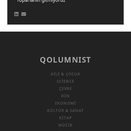
''Toparlanın gitmiyoruz''
QOLUMNIST
AILE & ÇOCUK
SCIENCE
ÇEVRE
DIN
EKONOMI
KÜLTÜR & SANAT
KITAP
MÜZIK