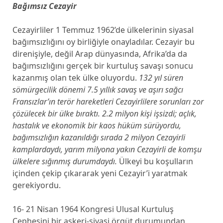
Bağımsız Cezayir
Cezayirliler 1 Temmuz 1962’de ülkelerinin siyasal
bağımsızlığını oy birliğiyle onayladılar. Cezayir bu
direnişiyle, değil Arap dünyasında, Afrika’da da
bağımsızlığını gerçek bir kurtuluş savaşı sonucu
kazanmış olan tek ülke oluyordu.
132 yıl süren
sömürgecilik dönemi 7.5 yıllık savaş ve aşırı sağcı
Fransızlar’ın terör hareketleri Cezayirlilere sorunları zor
çözülecek bir ülke bıraktı. 2.2 milyon kişi işsizdi; açlık,
hastalık ve ekonomik bir kaos hüküm sürüyordu,
bağımsızlığın kazanıldığı sırada 2 milyon Cezayirli
kamplardaydı, yarım milyona yakın Cezayirli de komşu
ülkelere sığınmış durumdaydı.
Ülkeyi bu koşulların
içinden çekip çıkararak yeni Cezayir’i yaratmak
gerekiyordu.
16- 21 Nisan 1964 Kongresi Ulusal Kurtuluş
Cephesini bir askeri-siyasi örgüt durumundan