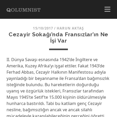
15/10/2017
/
HARUN AKTAŞ
Cezayir Sokağı’nda Fransızlar’ın Ne
İşi Var
II. Dünya Savaşı esnasında 1942’de İngiltere ve
Amerika, Kuzey Afrika’yı işgal ettiler. Fakat 1943’de
Ferhad Abbas, Cezayir Halkının Manifestosu adıyla
yayınladığı bir beyanname ile Fransa’dan bağımsızlık
isteğinde bulundu. Bu hareketlerin doğurduğu
uyanış ve özgürlük istekleri, Fransızlar tarafından
Mayıs 1945’te Setif’te 15.000 kişinin öldürülmesiyle
hunharca bastırıldı. Tabi bu katliam genç Cezayir
nesline, bağımsızlığın ancak ve ancak silahlı
mücadeleyle kazanılabileceğinin gerçeğini öğretti.