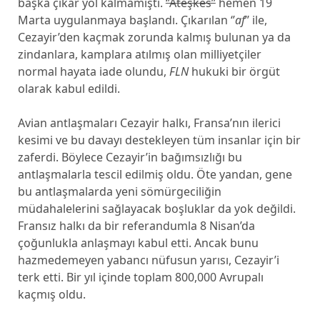
başka çıkar yol kalmamıştı.
‘’Ateşkes’’
hemen 19
Marta uygulanmaya başlandı. Çıkarılan ‘’
af
’’ ile,
Cezayir’den kaçmak zorunda kalmış bulunan ya da
zindanlara, kamplara atılmış olan milliyetçiler
normal hayata iade olundu,
FLN
hukuki bir örgüt
olarak kabul edildi.
Avian antlaşmaları Cezayir halkı, Fransa’nın ilerici
kesimi ve bu davayı destekleyen tüm insanlar için bir
zaferdi. Böylece Cezayir’in bağımsızlığı bu
antlaşmalarla tescil edilmiş oldu. Öte yandan, gene
bu antlaşmalarda yeni sömürgeciliğin
müdahalelerini sağlayacak boşluklar da yok değildi.
Fransız halkı da bir referandumla 8 Nisan’da
çoğunlukla anlaşmayı kabul etti. Ancak bunu
hazmedemeyen yabancı nüfusun yarısı, Cezayir’i
terk etti. Bir yıl içinde toplam 800,000 Avrupalı
kaçmış oldu.