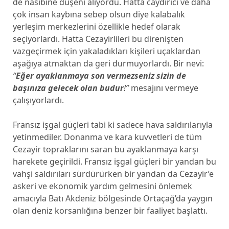
de nasibine düşeni alıyordu. Hatta caydırıcı ve daha
çok insan kaybına sebep olsun diye kalabalık
yerleşim merkezlerini özellikle hedef olarak
seçiyorlardı. Hatta Cezayirlileri bu direnişten
vazgeçirmek için yakaladıkları kişileri uçaklardan
aşağıya atmaktan da geri durmuyorlardı. Bir nevi:
“
Eğer ayaklanmaya son vermezseniz sizin de
başınıza gelecek olan budur
!”
mesajını vermeye
çalışıyorlardı.
Fransız işgal güçleri tabi ki sadece hava saldırılarıyla
yetinmediler. Donanma ve kara kuvvetleri de tüm
Cezayir topraklarını saran bu ayaklanmaya karşı
harekete geçirildi. Fransız işgal güçleri bir yandan bu
vahşi saldırıları sürdürürken bir yandan da Cezayir’e
askeri ve ekonomik yardım gelmesini önlemek
amacıyla Batı Akdeniz bölgesinde Ortaçağ’da yaygın
olan deniz korsanlığına benzer bir faaliyet başlattı.