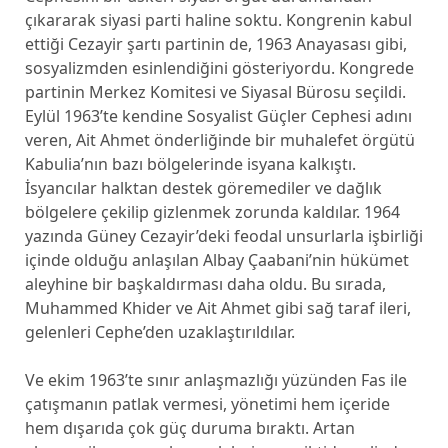
çıkararak siyasi parti haline soktu. Kongrenin kabul
ettiği Cezayir şartı partinin de, 1963 Anayasası gibi,
sosyalizmden esinlendiğini gösteriyordu. Kongrede
partinin Merkez Komitesi ve Siyasal Bürosu seçildi.
Eylül 1963’te kendine Sosyalist Güçler Cephesi adını
veren, Ait Ahmet önderliğinde bir muhalefet örgütü
Kabulia’nın bazı bölgelerinde isyana kalkıştı.
İsyancılar halktan destek göremediler ve dağlık
bölgelere çekilip gizlenmek zorunda kaldılar. 1964
yazında Güney Cezayir’deki feodal unsurlarla işbirliği
içinde olduğu anlaşılan Albay Çaabani’nin hükümet
aleyhine bir başkaldırması daha oldu. Bu sırada,
Muhammed Khider ve Ait Ahmet gibi sağ taraf ileri,
gelenleri Cephe’den uzaklaştırıldılar.
Ve ekim 1963’te sınır anlaşmazlığı yüzünden Fas ile
çatışmanın patlak vermesi, yönetimi hem içeride
hem dışarıda çok güç duruma bıraktı. Artan