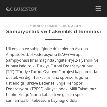
10/10/2017
/
ÖMER FARUK ACUN
Şampiyonluk ve hakemlik dilemması
Ülkemizin ev sahipliğinde düzenlenen Avrupa
Ampute Futbol Federasyonu (EAFF) Avrupa
Şampiyonası final maçında İngiltere’yi 2-1 yendik ve
kupayı kaldırdık. Türkiye Futbol Federasyonunun
(TFF) “Türkiye Futbol Oynuyor” projesi kapsamında
destek verdiği, Turkcell’in ana sponsorluğunu
üstlendiği Türkiye Bedensel Engelliler Spor
Federasyonu (TBESF) bünyesindeki Milli Takımımız
hepimizin göğsünü kabarttı ve gergin spor
camiamıza bir tebessüm kaynağı oldular.