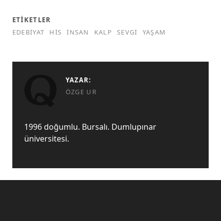
ETIKETLER
EDEBIYAT
HIS
INSAN
KALP
SEVGI
YAŞAM
YAZAR:
ÖZGE UR
1996 doğumlu. Bursalı. Dumlupınar
üniversitesi.