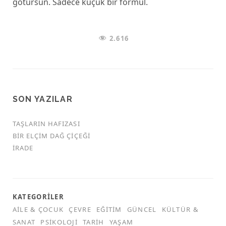
götürsün. Sadece küçük bir formül.
2.616
SON YAZILAR
TAŞLARIN HAFIZASI
BIR ELÇIM DAĞ ÇIÇEĞI
İRADE
KATEGORILER
AILE & ÇOCUK
ÇEVRE
EĞITIM
GÜNCEL
KÜLTÜR &
SANAT
PSIKOLOJI
TARIH
YAŞAM