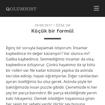
19/09/2017
/
ÖZGE UR
Küçük bir formül
İlginç bir soruyla başlamak istiyorum. İnsanlar
kaybedince mi değer kazanıyor? Var olunca mı?
Galiba kaybedince. Sevmediğimiz insanlar da olsa,
kaybedince özlüyoruz. Çünkü hayatımız da iyi kötü
bir rolleri var. Ne kadar kötülük yapılsa da aslında
tecrübe edinip, hayatı öğretiyorlar. Diğer canlılardan
ayıran özelliğimiz bu olsa gerek. Aslında şöyle bir
baktığımızda insan puzzle gibidir. Çevremizde ki her
şey bir parça barındırır. Bir parça eksildiğinde yarım
kalır hikayemiz. Demek istediğim hayatımıza giren
her şeyin bir sebebi vardır. Hiçbir şey boşuna