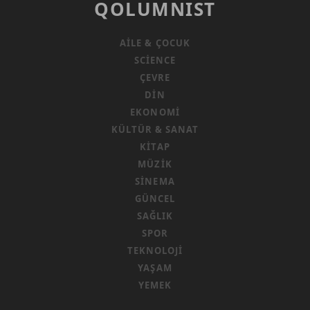
QOLUMNIST
AILE & ÇOCUK
SCIENCE
ÇEVRE
DIN
EKONOMI
KÜLTÜR & SANAT
KITAP
MÜZIK
SINEMA
GÜNCEL
SAĞLIK
SPOR
TEKNOLOJI
YAŞAM
YEMEK