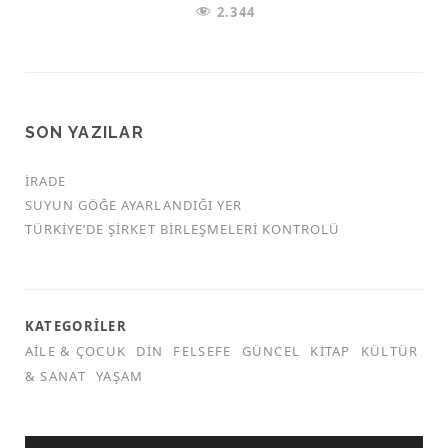
2.344
SON YAZILAR
İRADE
SUYUN GÖĞE AYARLANDIĞI YER
TÜRKİYE’DE ŞİRKET BİRLEŞMELERİ KONTROLÜ
KATEGORILER
AILE & ÇOCUK
DIN
FELSEFE
GÜNCEL
KITAP
KÜLTÜR
& SANAT
YAŞAM