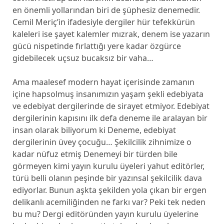
en önemli yollarından biri de şüphesiz denemedir.
Cemil Meriç’in ifadesiyle dergiler hür tefekkürün
kaleleri ise şayet kalemler mızrak, denem ise yazarın
gücü nispetinde fırlattığı yere kadar özgürce
gidebilecek uçsuz bucaksız bir vaha…
Ama maalesef modern hayat içerisinde zamanın
içine hapsolmuş insanımızın yaşam şekli edebiyata
ve edebiyat dergilerinde de sirayet etmiyor. Edebiyat
dergilerinin kapısını ilk defa deneme ile aralayan bir
insan olarak biliyorum ki Deneme, edebiyat
dergilerinin üvey çocuğu… Şekilcilik zihnimize o
kadar nüfuz etmiş Denemeyi bir türden bile
görmeyen kimi yayın kurulu üyeleri yahut editörler,
türü belli olanın peşinde bir yazınsal şekilcilik dava
ediyorlar. Bunun aşkta şekilden yola çıkan bir ergen
delikanlı acemiliğinden ne farkı var? Peki tek neden
bu mu? Dergi editöründen yayın kurulu üyelerine