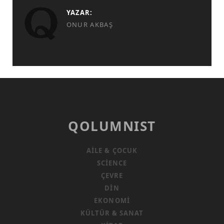
YAZAR:
ONUR AKBAŞ
QOLUMNIST
AILE & ÇOCUK
SCIENCE
ÇEVRE
DIN
EKONOMI
KÜLTÜR & SANAT