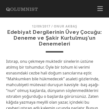
12/09/2017
/
ONUR AKBAŞ
Edebiyat Dergilerinin Üvey Çocuğu:
Deneme ve Şakir Kurtulmuş’un
Denemeleri
Istırap, onu çekmeye muktedir sinelerin üstüne
atılmış bir tohumdur. Öyle bir tohum ki verimi
esnasındaki cezbe hali doğum sancılarına eştir.
“Mahkumken bile hükmedecek” asaleti gözlerinde,
mahcubiyeti mütevazi duruşun kavsiyle -baş aşağı-
“nun” olmuş kaşlarda, dünyanın söylenmediklerini
ıstırabın yoğurduğu o başlarda görürsünüz. Zaten
kâğıda yazmaya meyilli olan yazar, içindeki bu
cevheri ıstırap adlı kalemin ucunda parlatır. Bunun