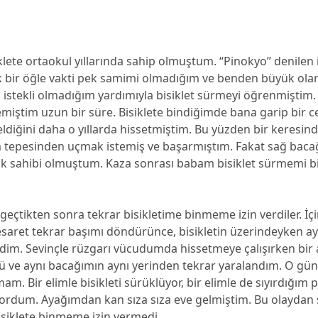
siklete ortaokul yıllarında sahip olmuştum. “Pinokyo” denilen
cak bir öğle vakti pek samimi olmadığım ve benden büyük olan
 istekli olmadığım yardımıyla bisiklet sürmeyi öğrenmiştim. 
miştim uzun bir süre. Bisiklete bindiğimde bana garip bir c
diğini daha o yıllarda hissetmiştim. Bu yüzden bir keresind
tepesinden uçmak istemiş ve başarmıştım. Fakat sağ bac
arık sahibi olmuştum. Kaza sonrası babam bisiklet sürmemi b
 geçtikten sonra tekrar bisikletime binmeme izin verdiler. İ
saret tekrar başımı döndürünce, bisikletin üzerindeyken aya
rdim. Sevinçle rüzgarı vücudumda hissetmeye çalışırken bir
ü ve aynı bacağımın aynı yerinden tekrar yaralandım. O günü
. Bir elimle bisikleti sürüklüyor, bir elimle de sıyırdığı
yordum. Ayağımdan kan sıza sıza eve gelmiştim. Bu olaydan
siklete binmeme izin vermedi.