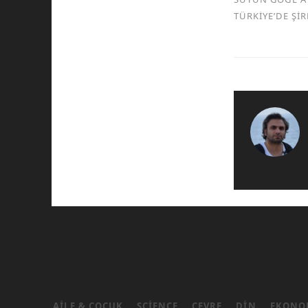
TÜRKİYE’DE Şİ
AILE & ÇOCUK
SCIENCE
ÇEVRE
DIN
EKONO