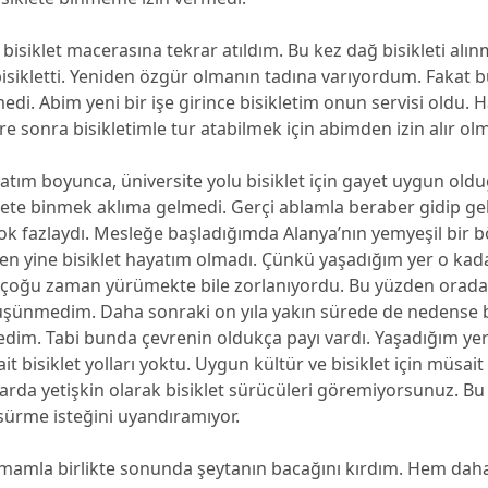
 bisiklet macerasına tekrar atıldım. Bu kez dağ bisikleti alın
r bisikletti. Yeniden özgür olmanın tadına varıyordum. Fakat
di. Abim yeni bir işe girince bisikletim onun servisi oldu. H
re sonra bisikletimle tur atabilmek için abimden izin alır o
atım boyunca, üniversite yolu bisiklet için gayet uygun old
lete binmek aklıma gelmedi. Gerçi ablamla beraber gidip g
ok fazlaydı. Mesleğe başladığımda Alanya’nın yemyeşil bir 
 yine bisiklet hayatım olmadı. Çünkü yaşadığım yer o kadar
n çoğu zaman yürümekte bile zorlanıyordu. Bu yüzden orada 
üşünmedim. Daha sonraki on yıla yakın sürede de nedense b
dim. Tabi bunda çevrenin oldukça payı vardı. Yaşadığım ye
it bisiklet yolları yoktu. Uygun kültür ve bisiklet için müsait 
arda yetişkin olarak bisiklet sürücüleri göremiyorsunuz. Bu 
 sürme isteğini uyandıramıyor.
mamla birlikte sonunda şeytanın bacağını kırdım. Hem daha 