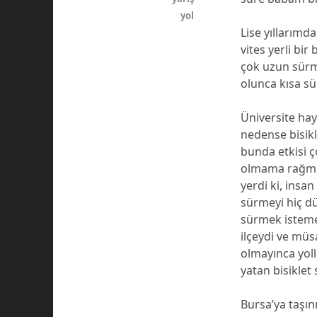
yol
Lise yıllarımda
vites yerli bi
çok uzun sürme
olunca kısa sü
Üniversite hay
nedense bisik
bunda etkisi ç
olmama rağmen
yerdi ki, insa
sürmeyi hiç d
sürmek isteme
ilçeydi ve müsa
olmayınca yoll
yatan bisiklet
Bursa’ya taşın