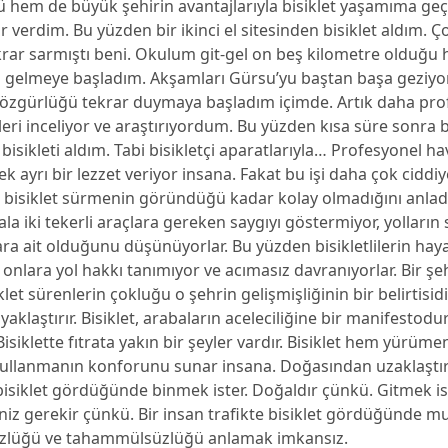
rü hem de büyük şehirin avantajlarıyla bisiklet yaşamıma geç
verdim. Bu yüzden bir ikinci el sitesinden bisiklet aldım. 
rar sarmıştı beni. Okulum git-gel on beş kilometre olduğu 
ip gelmeye başladım. Akşamları Gürsu’yu baştan başa geziyo
özgürlüğü tekrar duymaya başladım içimde. Artık daha pro
tleri inceliyor ve araştırıyordum. Bu yüzden kısa süre sonra b
ş bisikleti aldım. Tabi bisikletçi aparatlarıyla… Profesyonel ha
ek ayrı bir lezzet veriyor insana. Fakat bu işi daha çok ciddiy
 bisiklet sürmenin göründüğü kadar kolay olmadığını anla
ala iki tekerli araçlara gereken saygıyı göstermiyor, yolların
lara ait olduğunu düşünüyorlar. Bu yüzden bisikletlilerin haya
 onlara yol hakkı tanımıyor ve acımasız davranıyorlar. Bir şe
iklet sürenlerin çokluğu o şehrin gelişmişliğinin bir belirtisidir
aklaştırır. Bisiklet, arabaların aceleciliğine bir manifestodur.
isiklette fıtrata yakın bir şeyler vardır. Bisiklet hem yürüme
ullanmanın konforunu sunar insana. Doğasından uzaklaştır
bisiklet gördüğünde binmek ister. Doğaldır çünkü. Gitmek i
iz gerekir çünkü. Bir insan trafikte bisiklet gördüğünde mut
zlüğü ve tahammülsüzlüğü anlamak imkansız.