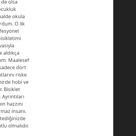
 de olsa
Çocukluk
halde okula
rdum. O ilk
fesyonel
isikletimi
vasıyla
e aldıkça
dım. Maalesef
 sadece dört
tlarını riske
hirde hobi ve
. Bisiklet
 Ayrıntıları
nin hazzını
maz insanı.
stediğinizde
lu olmalıdır.