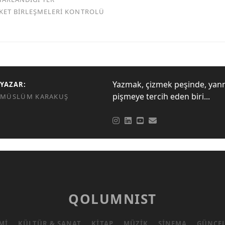
RKET BİRLEŞMELERİ KONTROLÜ
Yazmak, çizmek peşinde, yan
YAZAR:
pişmeye tercih eden biri...
MÜSLÜM KARAKUŞ
QOLUMNIST
MI
KÜLTÜR & SANAT
KITAP
MÜZIK
SINEMA
GÜNCE