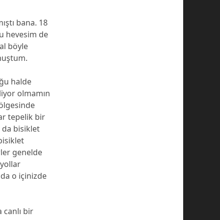
mıştı bana. 18
 bu hevesim de
al böyle
lmuştum.
uğu halde
eliyor olmamın
bölgesinde
 tepelik bir
da bisiklet
isiklet
rler genelde
yollar
da o içinizde
canlı bir