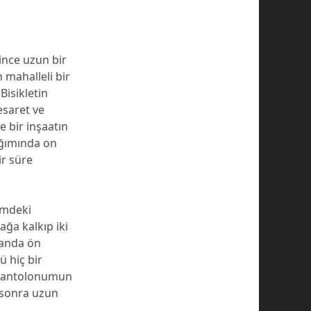
 ince uzun bir
 mahalleli bir
Bisikletin
esaret ve
e bir inşaatın
ağımında on
ir süre
çimdeki
ğa kalkıp iki
 anda ön
 hiç bir
m pantolonumun
 sonra uzun