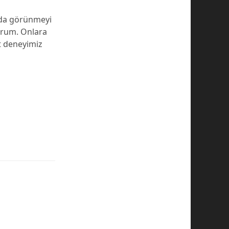
arda görünmeyi
yorum. Onlara
et deneyimiz