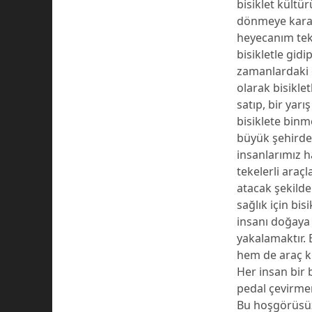
bisiklet kültü
dönmeye karar 
heyecanım tek
bisikletle gid
zamanlardaki 
olarak bisikle
satıp, bir yarı
bisiklete binm
büyük şehirde
insanlarımız h
tekelerli araç
atacak şekilde
sağlık için bis
insanı doğaya y
yakalamaktır. B
hem de araç k
Her insan bir 
pedal çevirmen
Bu hoşgörüsü