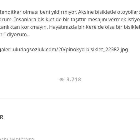
 tehditkar olması beni yıldırmıyor. Aksine bisikletle otoyoll
yorum. İnsanlara bisiklet de bir taşıttır mesajını vermek isti
kanlıktan korkmayın. Hayatınızda bir kere de olsa bir bisikl
un.” diyorum.
/galeri.uludagsozluk.com/20/pinokyo-bisiklet_22382.jpg
3.718
AR
YARLANDIĞI YER