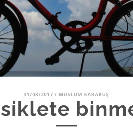
31/08/2017
/
MÜSLÜM KARAKUŞ
isiklete binm