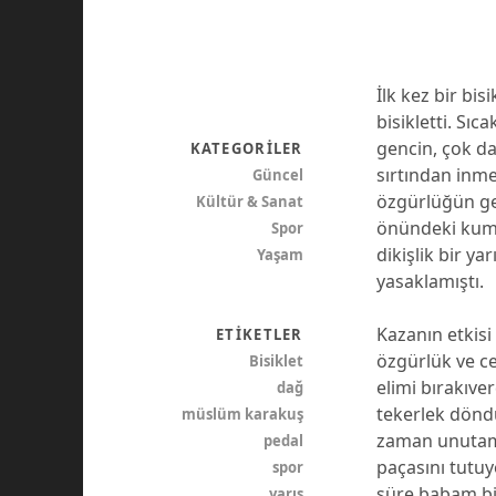
İlk kez bir bi
bisikletti. Sı
gencin, çok da
KATEGORILER
sırtından inme
Güncel
özgürlüğün gel
Kültür & Sanat
önündeki kum 
Spor
dikişlik bir y
Yaşam
yasaklamıştı.
Kazanın etkisi
ETIKETLER
özgürlük ve ce
Bisiklet
elimi bırakıve
dağ
tekerlek dönd
müslüm karakuş
zaman unutamam
pedal
paçasını tutu
spor
süre babam bi
yarış