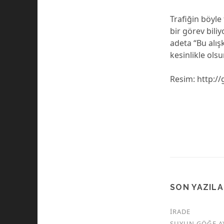
Trafiğin böyle
bir görev bili
adeta “Bu alış
kesinlikle ols
Resim: http:/
SON YAZIL
İRADE
SUYUN GÖĞE A