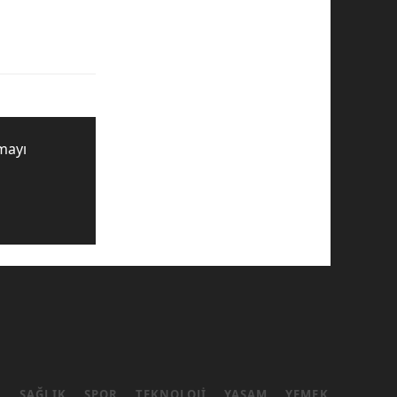
mayı
L
SAĞLIK
SPOR
TEKNOLOJI
YAŞAM
YEMEK