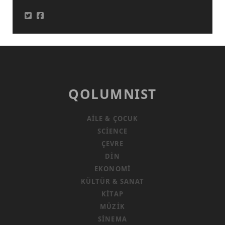
QOLUMNIST
AILE & ÇOCUK
SCIENCE
ÇEVRE
DIN
EKONOMI
KÜLTÜR & SANAT
KITAP
MÜZIK
SINEMA