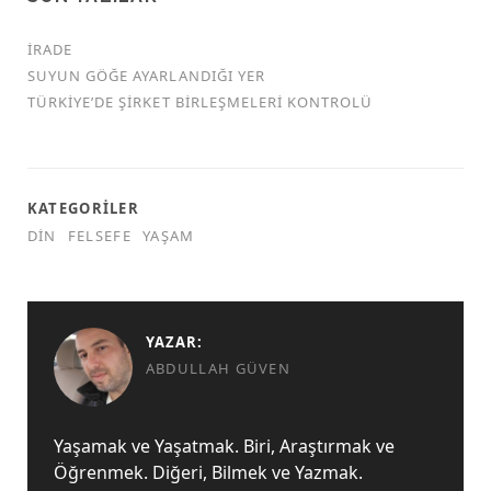
İRADE
SUYUN GÖĞE AYARLANDIĞI YER
TÜRKİYE’DE ŞİRKET BİRLEŞMELERİ KONTROLÜ
KATEGORILER
DIN
FELSEFE
YAŞAM
YAZAR:
ABDULLAH GÜVEN
Yaşamak ve Yaşatmak. Biri, Araştırmak ve
Öğrenmek. Diğeri, Bilmek ve Yazmak.