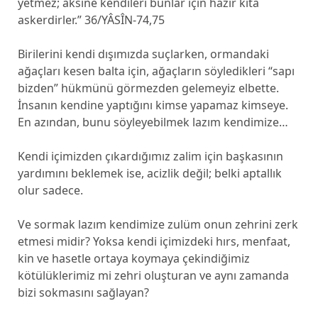
yetmez; aksine kendileri bunlar için hazır kıta
askerdirler.” 36/YÂSÎN-74,75
Birilerini kendi dışımızda suçlarken, ormandaki
ağaçları kesen balta için, ağaçların söyledikleri “sapı
bizden” hükmünü görmezden gelemeyiz elbette.
İnsanın kendine yaptığını kimse yapamaz kimseye.
En azından, bunu söyleyebilmek lazım kendimize…
Kendi içimizden çıkardığımız zalim için başkasının
yardımını beklemek ise, acizlik değil; belki aptallık
olur sadece.
Ve sormak lazım kendimize zulüm onun zehrini zerk
etmesi midir? Yoksa kendi içimizdeki hırs, menfaat,
kin ve hasetle ortaya koymaya çekindiğimiz
kötülüklerimiz mi zehri oluşturan ve aynı zamanda
bizi sokmasını sağlayan?