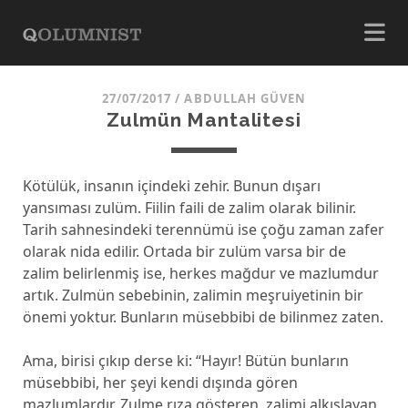
27/07/2017
/
ABDULLAH GÜVEN
Zulmün Mantalitesi
Kötülük, insanın içindeki zehir. Bunun dışarı
yansıması zulüm. Fiilin faili de zalim olarak bilinir.
Tarih sahnesindeki terennümü ise çoğu zaman zafer
olarak nida edilir. Ortada bir zulüm varsa bir de
zalim belirlenmiş ise, herkes mağdur ve mazlumdur
artık. Zulmün sebebinin, zalimin meşruiyetinin bir
önemi yoktur. Bunların müsebbibi de bilinmez zaten.
Ama, birisi çıkıp derse ki: “Hayır! Bütün bunların
müsebbibi, her şeyi kendi dışında gören
mazlumlardır. Zulme rıza gösteren, zalimi alkışlayan