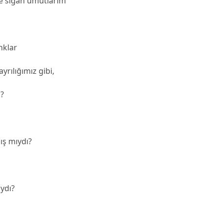
e sığan umutlarım
nklar
yrılığımız gibi,
?
ış mıydı?
ydı?