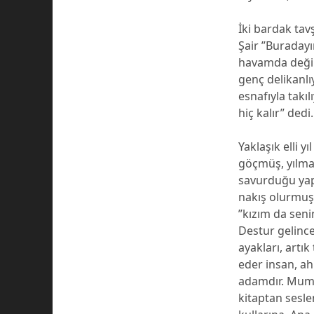
İki bardak tav
Şair ”Buraday
havamda değili
genç delikanlı
esnafıyla takı
hiç kalır” dedi
Yaklaşık elli 
göçmüş, yılmam
savurduğu yapr
nakış olurmuş
”kızım da sen
Destur gelinc
ayakları, artı
eder insan, a
adamdır. Mum 
kitaptan sesle