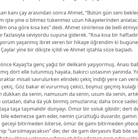
şan kanı çay arasından sonra Ahmet, “Bütün gün seni bekled
ım işte yine o bitmez tükenmez uzun hikayelerinden anlata
m ona göre kısa kes” dedi. Ahmet sinirlense de belli etmiy
yı fazlasıyla seviyordu suyuna giderek. ”Kısa kısa bir haftadı
lıyorum yaşanmış ibret veren bir hikaye öğrendim ki bugüne
. Çaylar yine bir dikişte içildi ve Ahmet iştahla söze başladı.
yıl önce Kayaş’ta genç yağız bir delikanlı yaşıyormuş. Anası b
ış dört elle tutunmuş hayata, bakırcı ustasının yanında. Yı
aklar misali savrulurken elindeki çekiç indiği yere can veri
 çekiç. Göz bakar el vururmuş çekici, boynuz geçmiş kulağı
in dükkan da senin, namusum da senin, usum da senin, artık
e ustadan, daha da yük binmiş omuzlarına; daha önce sadec
k taşa taşa taşımalıdır dünyayı. Ömür bir soluk gibidir; dert
h bile edemezse gam eder, nemin çürüttüğü duvardır, gamın
geceyi bitirmeden biterse, ömür de gamı bitirmeden yitecek
nip ”sarsılmayacaksın” der, der de gam deryasını Rab bile se