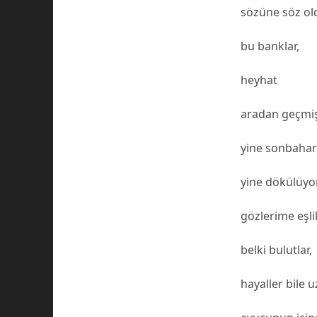
sözüne söz o
bu banklar,
heyhat
aradan geçmiş 
yine sonbaha
yine dökülüyor
gözlerime eşli
belki bulutlar,
hayaller bile u