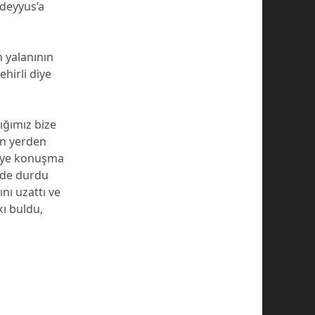
 deyyus’a
n yalanının
ehirli diye
ığımız bize
ın yerden
seye konuşma
nde durdu
nı uzattı ve
kı buldu,