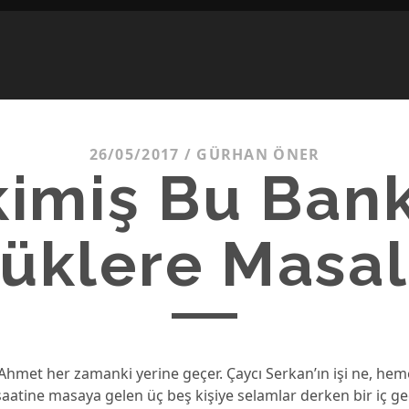
26/05/2017
/
GÜRHAN ÖNER
kimiş Bu Bank
üklere Masall
Ahmet her zamanki yerine geçer. Çaycı Serkan’ın işi ne, heme
atine masaya gelen üç beş kişiye selamlar derken bir iç geç