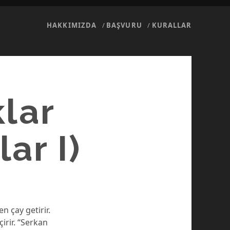
HAKKIMIZDA
BAŞVURU
KURALLAR
lar
ar I)
n çay getirir.
irir. “Serkan