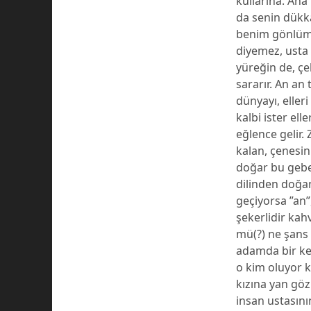
kullarına. Ana
da senin dükka
benim gönlüm 
diyemez, usta
yüreğin de, çe
sararır. An an 
dünyayı, elleri 
kalbi ister ell
eğlence gelir.
kalan, çenesini
doğar bu gebel
dilinden doğan
geçiyorsa ”an”
şekerlidir kah
mü(?) ne şans 
adamda bir ke
o kim oluyor k
kızına yan göz
insan ustasını