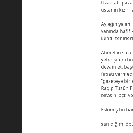
Uzaktaki pazar
ustanın kızını
Aylağın yalanı 
yanında hafif k
kendi zehirler
Ahmet’in sözü 
yeter şimdi b
devam et, baş
fırsatı verme
”gazeteye bir 
Ragıp Tüzün Pa
birasını açtı
Eskimiş bu ba
sarıldığım, ö