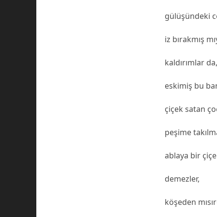
gülüşündeki 
iz bırakmış mı
kaldırımlar da
eskimiş bu ba
çiçek satan ço
peşime takılma
ablaya bir çiçe
demezler,
köşeden mısırc