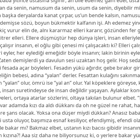
 baba yitince ustasına sığınır; ah bile edemez gam eder, ust
n da senin, namusum da senin, usum da senin, diyebilir mi 
başka deryalarda kanat çırpar, us’un bende kalsın, namu
 demişse sözü, boyun bükmektir kalfanın işi. Ah edemez yi
kiç vurur elin de, alnı kararmaz elleri kararır, gözünden fer 
titrer elleri. Ellere düşmüştür hep dünya işleri, insan elleriyl
çalışır insanın, el oğlu gibi çenesi mi çalışacaktı ki? Elleri çalı
eri eyler, her eylediği emeğidir böyle insanın; lakin birinin eyl
 Zaten demişlerdi ya davulun sesi uzaktan hoş gelir. Hoş sed
 fesada açar böyleleri. Fesadın yükü ağırdır, gebe bırakır gir
iğin bebesi, adına “yalan” derler. Fesattan kulağını sakınma
 ”yalan” olur, ömrü ise ”yal an” olur. Yal köpeklere göreyse,
, insan suretindeyse de insan değildir yaşayan. Aylaklar kon
veleri, ortaya atarlar sözlerini, oltaya takılan bulunur elbet
var adamda kızı da aldı dükkanı da oh ne güzel ne rahat, ha
re şans olacak. Yoksa ona düşer miydi dükkan? Anasız ba
i usta oluyor, başımıza esnaf kesiliyor, efendiymiş, efendi ol
le bakar mı? Bakmaz elbet, ustanın kızı bacısı gibidir insanı
n kızına?! Aaa siz daha ne biliyorsunuz ki, o yerlere bakar yü