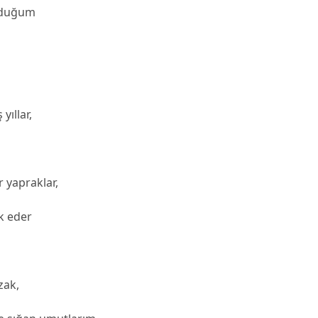
lduğum
yıllar,
r
 yapraklar,
k eder
zak,