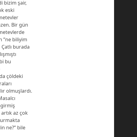
 bizim şair,
ok eski
metevler
azen. Bir gün
emetevlerde
 ”ne biliyim
 Çatlı burada
lışmıştı
ibi bu
e
da çöldeki
raları
lır olmuşlardı.
Masalcı
 girmiş
 artık az çok
 durmakta
in ne?” bile