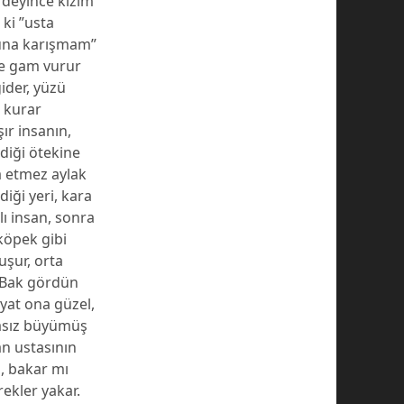
a deyince kızım
ki ”usta
suna karışmam”
ne gam vurur
gider, yüzü
e kurar
şır insanın,
ediği ötekine
a etmez aylak
diği yeri, kara
lı insan, sonra
 köpek gibi
uşur, orta
. ”Bak gördün
yat ona güzel,
basız büyümüş
an ustasının
n, bakar mı
rekler yakar.