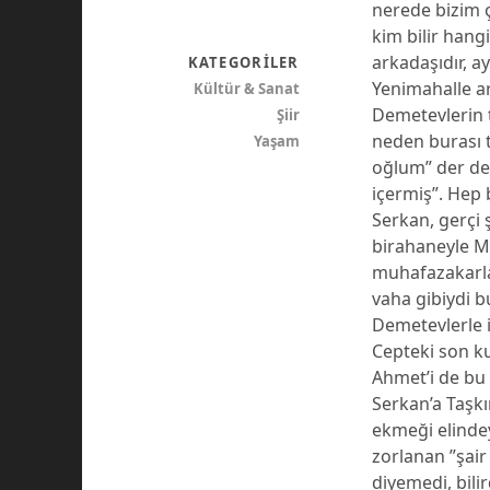
nerede bizim ç
kim bilir hang
arkadaşıdır, a
KATEGORILER
Yenimahalle ar
Kültür & Sanat
Demetevlerin 
Şiir
neden burası t
Yaşam
oğlum” der dem
içermiş”. Hep b
Serkan, gerçi 
birahaneyle Mİ
muhafazakarlaş
vaha gibiydi b
Demetevlerle i
Cepteki son ku
Ahmet’i de bu 
Serkan’a Taşkı
ekmeği elinde
zorlanan ”şair
diyemedi, bilir