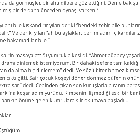
da da görmüşler, bir ahu dilbere göz ettiğini. Deme bak şu
 almış bir de daha önceden oynaşı varken.”
yılanı bile kıskandırır yılan der ki ”bendeki zehir bile bunları
alır.” Ve der ki yılan ”ah bu aylaklar; benim adımı çıkardılar z
ine bakamadılar bile.”
şairin masaya attığı yumrukla kesildi. ”Ahmet ağabey yaşad
u dramı dinlemek istemiyorum. Bir dahaki sefere tam kaldığ
tan da alma hiç dinlemem” dedi. Ve sözü biter bitmez kim
den çıktı gitti. Şair çocuk köşeyi döner dönmez büfenin önü
extra sar” dedi. Cebinden çıkan son kuruşlarla biranın parası
rkı’na koşar adım yürüdü. Kimsenin ilişmediği eski bir ban
 ve bankın önüne gelen kumrulara şiir okumaya başladı…
nklar
püştüğüm