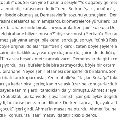
ocuk?” der. Serkan yine hüzünlü sesiyle ”Yok ağabey gelmedi
i alemdedir, kafası nerededir?”dedi. Serkan ”şair çocuğun” ç
ynı lisede okumuşlar, Demetevler’in tozunu yutmuşlardı. De
asını defalarca adımlamışlardı, kilometrelerce yürürlerdi b
tek birahanesinde biralarını yudumlarken şair ”koskoca D
ek birahane biliyor musun?” diye sormuştu Serkan’a. Serkan
ez şair yanıtlamıştı bile kendi sorduğu soruyu ”çünkü Reis
öyle orijinal iddialar ”şair”den çıkardı, zaten böyle şeylere a
şairin de haklılık payı var diye düşünürdü, şairin de dediği g
T’in arası beşyüz metre ancak vardı. Demetevler de gittikç
ıyordu, bazı büfeler bile bira satmıyordu, böyle bir ortam 
u birahane. Neyse şehir efsanesi der içerlerdi biralarını. Son
rtibatı tam koparmışlar, Yenimahalle’ye ”Taşkın Sokağa” takı
ruşa kadar bira içerler, kadın ve aşk üzerine konuşurlardı. 
sayede tanımışlardı, tanıdıkları da iyi olmuştu, Ahmet araya
n Sokaktaki bu kahvede iş ayarlamıştı. Şair gibi aylak değildi
ydi, hüzünse her zaman dilinde. Derken kapı açıldı, ayakta
 çocuk” içeri girdi. Ahmet’in masasına oturdu. Ahmet ”bu hal
di ki konuşursa ”şair” masayı dağıtır çıkıp giderdi.