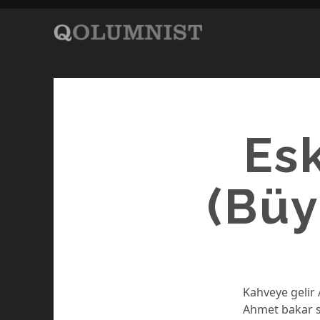
Es
(Büy
Kahveye gelir 
Ahmet bakar sa