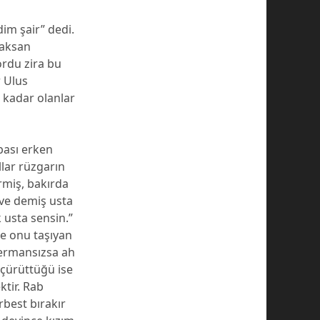
im şair” dedi.
caksan
ordu zira bu
r Ulus
 kadar olanlar
abası erken
llar rüzgarın
rmiş, bakırda
 ve demiş usta
 usta sensin.”
e onu taşıyan
 dermansızsa ah
 çürüttüğü ise
tir. Rab
rbest bırakır