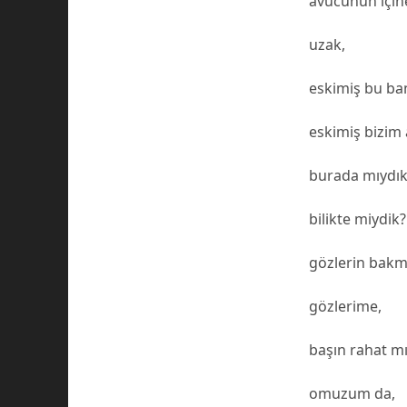
avucunun için
uzak,
eskimiş bu ba
eskimiş bizim a
burada mıydık
bilikte miydik?
gözlerin bakm
gözlerime,
başın rahat mı
omuzum da,