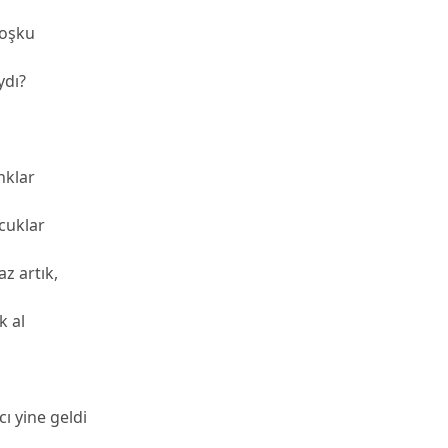
coşku
ydı?
,
nklar
cuklar
z artık,
k al
ı yine geldi