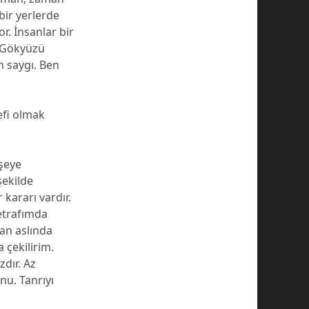
bir yerlerde
r. İnsanlar bir
. Gökyüzü
n saygı. Ben
efi olmak
 şeye
şekilde
kararı vardır.
 etrafımda
an aslında
 çekilirim.
dır. Az
u. Tanrıyı