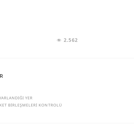
2.562
AR
YARLANDIĞI YER
RKET BİRLEŞMELERİ KONTROLÜ