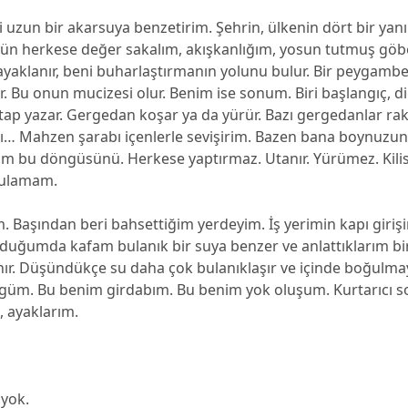
uzun bir akarsuya benzetirim. Şehrin, ülkenin dört bir yan
tün herkese değer sakalım, akışkanlığım, yosun tutmuş göb
 ayaklanır, beni buharlaştırmanın yolunu bulur. Bir peygamber 
ar. Bu onun mucizesi olur. Benim ise sonum. Biri başlangıç, di
itap yazar. Gergedan koşar ya da yürür. Bazı gergedanlar rakı 
… Mahzen şarabı içenlerle sevişirim. Bazen bana boynuzunu 
rim bu döngüsünü. Herkese yaptırmaz. Utanır. Yürümez. Kili
bulamam.
m. Başından beri bahsettiğim yerdeyim. İş yerimin kapı giri
duğumda kafam bulanık bir suya benzer ve anlattıklarım b
ır. Düşündükçe su daha çok bulanıklaşır ve içinde boğulma
üm. Bu benim girdabım. Bu benim yok oluşum. Kurtarıcı so
, ayaklarım.
yok.