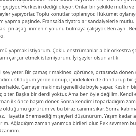
r geçiyor. Herkesin dediği oluyor. Onlar bir şekilde mutlu ve 
 şeyler yapıyorlar. Toplu konutlar toplanıyor. Hükümet oylanıyo
im yapma peşinde. Fransa’da tiyatrolar sandalyelerle mutlu
k için aşağı inmenin yolunu bulmaya çalışıyor. Ben aynı. Be
kı.
ümü yapmak istiyorum. Çoklu enstrümanlarla bir orkestra ş
amı çarçur etmek istemiyorum. İyi şeyler olsun artık.
l şey yeter. Bir çamaşır makinesi görünce, ortasında dönen
ndimi. Olduğum yerde dönüp, içindekileri de döndürüp bir 
erhalde. Çamaşır makinesi genellikle böyle yapar. Keskin bir 
 biter. Başka bir derdi yoktur. Ama ben öyle değilim. Kendi
n ilk önce başım döner. Sonra kendimi toparladığım zam
de olduğumu görürüm ve bu biraz canımı sıkar. Sonra kabıma
raz. Hayatta önemsediğim şeyleri düşünürüm. Yaşım kadar az
rım. Ağladığım zaman yanımda birileri olur. Pek sevmem bun
 Uzanırım.