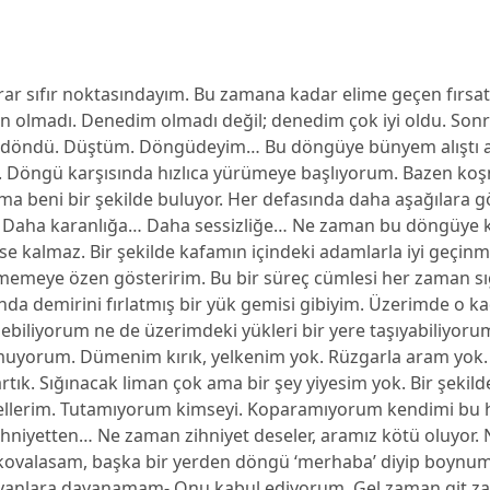
ar sıfır noktasındayım. Bu zamana kadar elime geçen fırsat 
ten olmadı. Denedim olmadı değil; denedim çok iyi oldu. Son
döndü. Düştüm. Döngüdeyim… Bu döngüye bünyem alıştı ar
 Döngü karşısında hızlıca yürümeye başlıyorum. Bazen ko
ma beni bir şekilde buluyor. Her defasında daha aşağılara g
 Daha karanlığa… Daha sessizliğe… Ne zaman bu döngüye 
e kalmaz. Bir şekilde kafamın içindeki adamlarla iyi geçinm
memeye özen gösteririm. Bu bir süreç cümlesi her zaman sı
nda demirini fırlatmış bir yük gemisi gibiyim. Üzerimde o ka
debiliyorum ne de üzerimdeki yükleri bir yere taşıyabiliyoru
uyorum. Dümenim kırık, yelkenim yok. Rüzgarla aram yok
ık. Sığınacak liman çok ama bir şey yiyesim yok. Bir şekild
r ellerim. Tutamıyorum kimseyi. Koparamıyorum kendimi bu 
ihniyetten… Ne zaman zihniyet deseler, aramız kötü oluyor.
kovalasam, başka bir yerden döngü ‘merhaba’ diyip boynuma 
yanlara dayanamam- Onu kabul ediyorum. Gel zaman git 