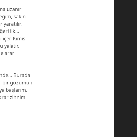
ına uzanır
eğim, sakin
yaratılır,
ğeri ilk…
içer. Kimisi
yalatır,
se arar
şinde… Burada
ir bir gözümün
ya başlarım.
rar zihnim.