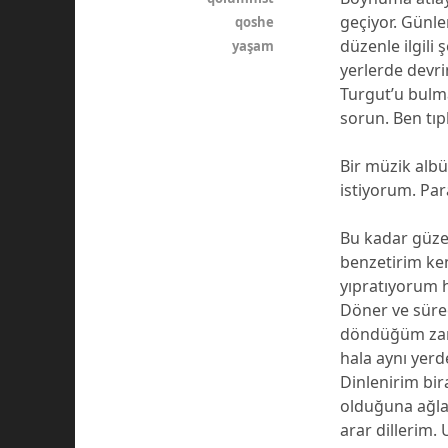
geçiyor. Günle
qoshe
düzenle ilgili
yaşam
yerlerde devr
Turgut’u bulma
sorun. Ben tıp
Bir müzik alb
istiyorum. Par
Bu kadar güze
benzetirim ke
yıpratıyorum h
Döner ve süreç
döndüğüm zama
hala aynı yer
Dinlenirim bi
olduğuna ağla
arar dillerim.