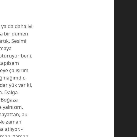
ya da daha iyi
ra bir dümen
tık. Sesimi
şmaya
ötürüyor beni.
kapılsam
eye çalışırım
ğınağımdır.
dar yük var ki,
m. Dalga
. Boğaza
e yalnızım.
hayattan, bu
 Ne zaman
atlıyor. -
zaman; zaman