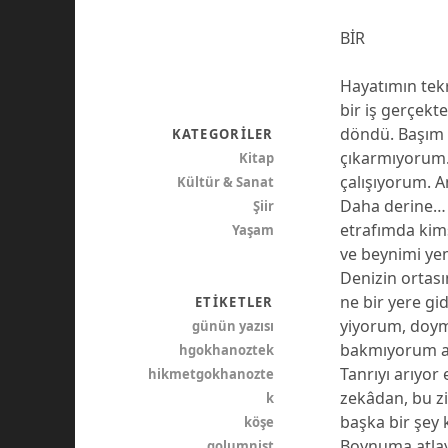
BİR
Hayatımın tekr
bir iş gerçek
döndü. Başım 
KATEGORILER
çıkarmıyorum.
Kitap
çalışıyorum. A
Kültür & Sanat
Daha derine…
Şiir
etrafımda kims
Yaşam
ve beynimi ye
Denizin ortası
ne bir yere gi
ETIKETLER
yiyorum, doym
günün yazısı
bakmıyorum art
hgokhanoztek
Tanrıyı arıyo
hikmetgokhanozte
zekâdan, bu z
k
başka bir şey 
köşe
Boynuma atla
qolumnist