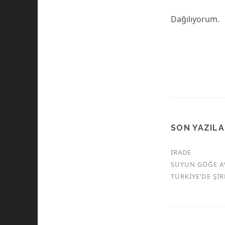
Dağılıyorum.
SON YAZIL
İRADE
SUYUN GÖĞE A
TÜRKİYE’DE Şİ