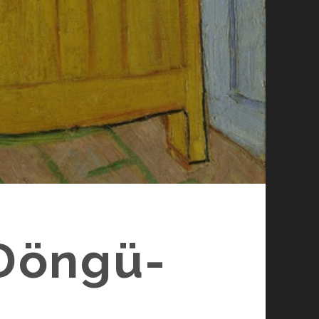
-Döngü-