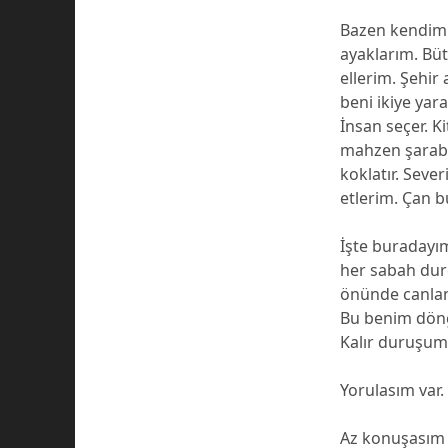
Bazen kendimi 
ayaklarım. Bü
ellerim. Şehir
beni ikiye yar
İnsan seçer. K
mahzen şarabı
koklatır. Seve
etlerim. Çan 
İşte buradayı
her sabah dur
önünde canlan
Bu benim döng
Kalır duruşum
Yorulasım var.
Az konuşasım 