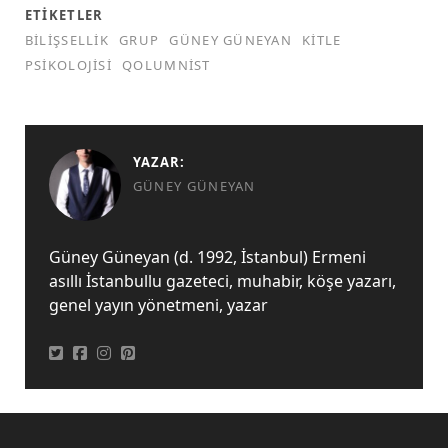
ETIKETLER
BILIŞSELLIK
GRUP
GÜNEY GÜNEYAN
KITLE
PSIKOLOJISI
QOLUMNIST
YAZAR:
GÜNEY GÜNEYAN
Güney Güneyan (d. 1992, İstanbul) Ermeni
asıllı İstanbullu gazeteci, muhabir, köşe yazarı,
genel yayın yönetmeni, yazar