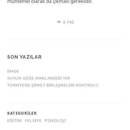
muhtemel olarak da çıkması gereklidir.
3.142
SON YAZILAR
İRADE
SUYUN GÖĞE AYARLANDIĞI YER
TÜRKİYE’DE ŞİRKET BİRLEŞMELERİ KONTROLÜ
KATEGORILER
EĞITIM
FELSEFE
PSIKOLOJI