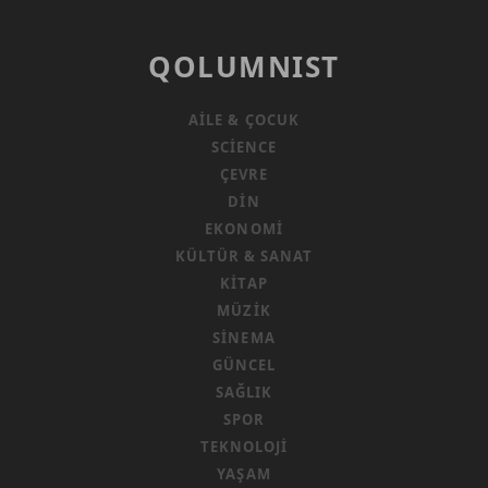
QOLUMNIST
AILE & ÇOCUK
SCIENCE
ÇEVRE
DIN
EKONOMI
KÜLTÜR & SANAT
KITAP
MÜZIK
SINEMA
GÜNCEL
SAĞLIK
SPOR
TEKNOLOJI
YAŞAM