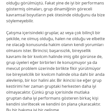
olduğu görülmüştü. Fakat yine de iyi bir performans
göstermiş olmaları, grup dinamiğinin göreceli
kavramsal boyutların pek ötesinde olduğunu da bize
söylemeyebilir.
Çatışma içerisindeki gruplar, az veya çok bilinçli bir
şekilde, ne olmuş olduğu, halen ne olduğu ve elbette
ne olacağı konusunda hakim olanın kendi yorumları
olmasını ister. Birincisi; başarısızlık, bireysellik
kavramı ile bir kıvılcım halinde imiş gibi görünse de,
grup üyeleri eğer birbirleri ile konuşmuyor ya da
mevcut problem üzerinde birlikte fikir yürütmüyor
ise bireyselcilik bir kıvılcım halinde olsa dahi bir anda
alevlenip, bir kor halini alır. Bir ikincisi ise eğer grup
kestirimi her zaman gruptaki herkesten daha iyi
olmayacaktır. Çünkü grup içerisinde mutlaka
gruptan daha iyi performans gösteren birkaç kişi
kendini sivriltecek ve kendini ön plana çıkaracaktır.
Bu bir bakıma iyi bir gelişme.