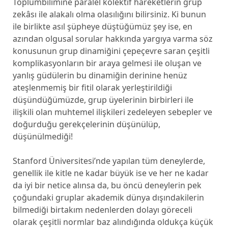
Toplumbilimine paralel kolektif hareketlerin grup
zekâsı ile alakalı olma olasılığını bilirsiniz. Ki bunun
ile birlikte asıl şüpheye düştüğümüz şey ise, en
azından olgusal sorular hakkında yargıya varma söz
konusunun grup dinamiğini çepeçevre saran çeşitli
komplikasyonların bir araya gelmesi ile oluşan ve
yanlış güdülerin bu dinamiğin derinine henüz
ateşlenmemiş bir fitil olarak yerleştirildiği
düşündüğümüzde, grup üyelerinin birbirleri ile
ilişkili olan muhtemel ilişkileri zedeleyen sebepler ve
doğurduğu gerekçelerinin düşünülüp,
düşünülmediği!
Stanford Üniversitesi’nde yapılan tüm deneylerde,
genellik ile kitle ne kadar büyük ise ve her ne kadar
da iyi bir netice alınsa da, bu öncü deneylerin pek
çoğundaki gruplar akademik dünya dışındakilerin
bilmediği birtakım nedenlerden dolayı göreceli
olarak çeşitli normlar baz alındığında oldukça küçük