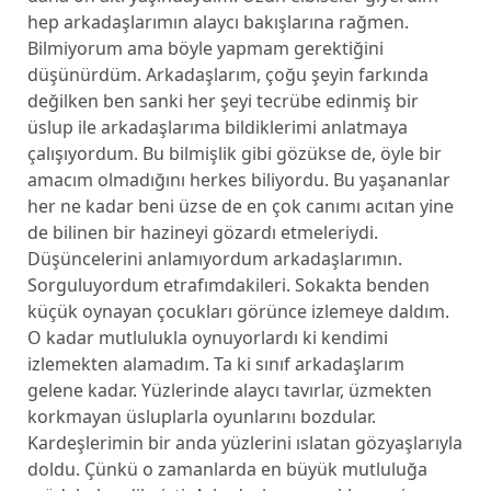
hep arkadaşlarımın alaycı bakışlarına rağmen.
Bilmiyorum ama böyle yapmam gerektiğini
düşünürdüm. Arkadaşlarım, çoğu şeyin farkında
değilken ben sanki her şeyi tecrübe edinmiş bir
üslup ile arkadaşlarıma bildiklerimi anlatmaya
çalışıyordum. Bu bilmişlik gibi gözükse de, öyle bir
amacım olmadığını herkes biliyordu. Bu yaşananlar
her ne kadar beni üzse de en çok canımı acıtan yine
de bilinen bir hazineyi gözardı etmeleriydi.
Düşüncelerini anlamıyordum arkadaşlarımın.
Sorguluyordum etrafımdakileri. Sokakta benden
küçük oynayan çocukları görünce izlemeye daldım.
O kadar mutlulukla oynuyorlardı ki kendimi
izlemekten alamadım. Ta ki sınıf arkadaşlarım
gelene kadar. Yüzlerinde alaycı tavırlar, üzmekten
korkmayan üsluplarla oyunlarını bozdular.
Kardeşlerimin bir anda yüzlerini ıslatan gözyaşlarıyla
doldu. Çünkü o zamanlarda en büyük mutluluğa