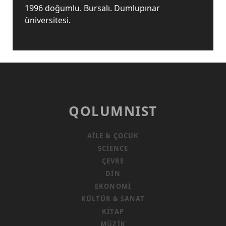
1996 doğumlu. Bursalı. Dumlupınar
üniversitesi.
QOLUMNIST
AILE & ÇOCUK
SCIENCE
ÇEVRE
DIN
EKONOMI
KÜLTÜR & SANAT
KITAP
MÜZIK