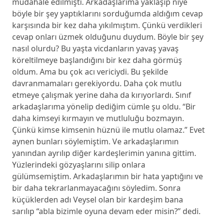
müdahale edilmişti. Arkadaşlarıma yaklaşıp niye
böyle bir şey yaptıklarını sorduğumda aldığım cevap
karşısında bir kez daha yıkılmıştım. Çünkü verdikleri
cevap onları üzmek olduğunu duydum. Böyle bir şey
nasıl olurdu? Bu yaşta vicdanların yavaş yavaş
köreltilmeye başlandığını bir kez daha görmüş
oldum. Ama bu çok acı vericiydi. Bu şekilde
davranmamaları gerekiyordu. Daha çok mutlu
etmeye çalışmak yerine daha da kırıyorlardı. Sınıf
arkadaşlarıma yönelip dediğim cümle şu oldu. “Bir
daha kimseyi kırmayın ve mutluluğu bozmayın.
Çünkü kimse kimsenin hüznü ile mutlu olamaz.” Evet
aynen bunları söylemiştim. Ve arkadaşlarımın
yanından ayrılıp diğer kardeşlerimin yanına gittim.
Yüzlerindeki gözyaşlarını silip onlara
gülümsemiştim. Arkadaşlarımın bir hata yaptığını ve
bir daha tekrarlanmayacağını söyledim. Sonra
küçüklerden adı Veysel olan bir kardeşim bana
sarılıp “abla bizimle oyuna devam eder misin?” dedi.