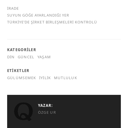
İRADE
SUYUN GÖĞE AYARLANDIĞI YER
TÜRKİYE’DE ŞİRKET BİRLEŞMELERİ KONTROLÜ
KATEGORILER
DIN
GÜNCEL
YAŞAM
ETIKETLER
GÜLÜMSEMEK
IYILIK
MUTLULUK
YAZAR:
ÖZGE UR