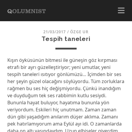
21/03/2017
/
ÖZGE UR
Tespih taneleri
Kışın öyküsünün bitmesi ile güneşin göz kırpması
etrafı bir ayrı güzelleştiriyor; yeni umutlar, yeni
tespih taneleri ısıtıyor gönlümüzü… İçimden bir ses
her şeyin güzel olacağını söylüyordu. Tüm zorluklara
rağmen bu ses hiç değişmiyordu. Çünkü inandığım
ve duyduğum tek ses rabbimin kutlu sesiydi.
Bununla hayat buluyor, hayatıma bununla yön
veriyordum. Eskileri hiç unutmam. Zaman zaman
dün gibi yaşadığım anılarım düşer aklıma. Zamanı
pek hatırlamıyorum ama Eylül ayı idi. O zamanlarda
daha on altı yaşındaydım. Uzun elbiseler giyerdim