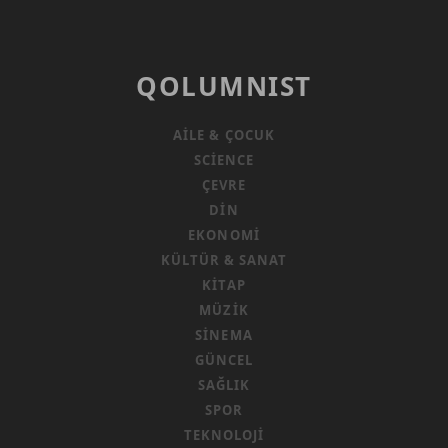
QOLUMNIST
AILE & ÇOCUK
SCIENCE
ÇEVRE
DIN
EKONOMI
KÜLTÜR & SANAT
KITAP
MÜZIK
SINEMA
GÜNCEL
SAĞLIK
SPOR
TEKNOLOJI