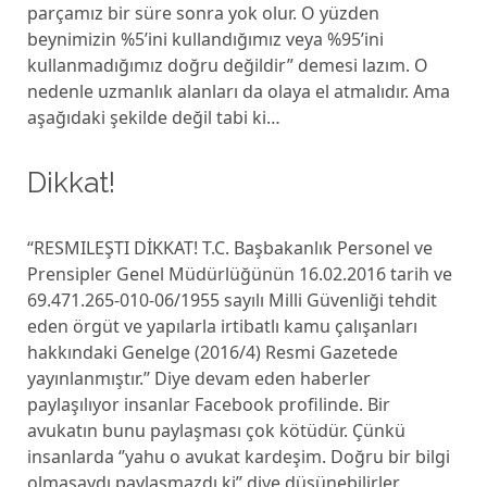
parçamız bir süre sonra yok olur. O yüzden
beynimizin %5’ini kullandığımız veya %95’ini
kullanmadığımız doğru değildir” demesi lazım. O
nedenle uzmanlık alanları da olaya el atmalıdır. Ama
aşağıdaki şekilde değil tabi ki…
Dikkat!
“RESMILEŞTI DİKKAT! T.C. Başbakanlık Personel ve
Prensipler Genel Müdürlüğünün 16.02.2016 tarih ve
69.471.265-010-06/1955 sayılı Milli Güvenliği tehdit
eden örgüt ve yapılarla irtibatlı kamu çalışanları
hakkındaki Genelge (2016/4) Resmi Gazetede
yayınlanmıştır.’’ Diye devam eden haberler
paylaşılıyor insanlar Facebook profilinde. Bir
avukatın bunu paylaşması çok kötüdür. Çünkü
insanlarda ‘’yahu o avukat kardeşim. Doğru bir bilgi
olmasaydı paylaşmazdı ki’’ diye düşünebilirler.