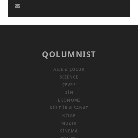
QOLUMNIST
AILE & ÇOCUK
SCIENCE
ÇEVRE
DIN
EKONOMI
KÜLTÜR & SANAT
KITAP
MÜZIK
SINEMA