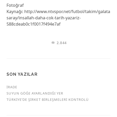
Fotoğraf
Kaynağı: http://www.ntvspor.net/futbol/takim/galata
saray/insallah-daha-cok-tarih-yazariz-
588cdeab0c1f0017f494e7af
2.844
SON YAZILAR
İRADE
SUYUN GÖĞE AYARLANDIĞI YER
TÜRKİYE’DE ŞİRKET BİRLEŞMELERİ KONTROLÜ