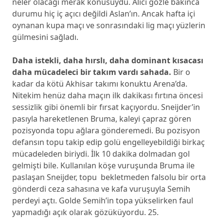
neler olacağı merak konusuydu. Alıcı gözle bakınca
durumu hiç iç açıcı değildi Aslan’ın. Ancak hafta içi
oynanan kupa maçı ve sonrasındaki lig maçı yüzlerin
gülmesini sağladı.
Daha istekli, daha hırslı, daha dominant kısacası
daha mücadeleci bir takım vardı sahada.
Bir o
kadar da kötü Akhisar takımı konuktu Arena’da.
Nitekim henüz daha maçın ilk dakikası fırtına öncesi
sessizlik gibi önemli bir fırsat kaçıyordu. Sneijder’in
pasıyla hareketlenen Bruma, kaleyi çapraz gören
pozisyonda topu ağlara gönderemedi. Bu pozisyon
defansın topu takip edip golü engelleyebildiği birkaç
mücadeleden biriydi. İlk 10 dakika dolmadan gol
gelmişti bile. Kullanılan köşe vuruşunda Bruma ile
paslaşan Sneijder, topu bekletmeden falsolu bir orta
gönderdi ceza sahasına ve kafa vuruşuyla Semih
perdeyi açtı. Golde Semih’in topa yükselirken faul
yapmadığı açık olarak gözüküyordu. 25.