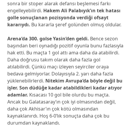
sonra bir stoper alarak defansı beşlemesi farkı
engelleyebilirdi.
Hakem Ali Palabıyık’ın tek hatası
golle sonuçlanan pozisyonda verdiği ofsayt
kararıydı.
Bu kararla şeref golünden olmuş oldular.
Arena’da 300. golse Yasin’den geldi.
Bence sezon
başından beri oynadığı pozitif oyunla bunu fazlasıyla
hak etti. Bu maçta 1 gol attı ama daha da atabilirdi.
Daha doğrusu takım olarak daha fazla gol
atılabilirdi. Çünkü maçı izleyen seyirciler oraya
bedava gelmiyorlar. Dolayısıyla 2. yarı daha fazla
yüklenebilirlerdi.
Nitekim Avrupa’da böyle değil bu
işler. Son düdüğe kadar atabildikleri kadar atıyor
adamlar.
Kısacası 10 gol bile olurdu bu maçta.
Ancak bu Galatasaray’ın çok iyi olmasından değil,
daha çok Akhisar’ın çok kötü olmasından
kaynaklanırdı. Hoş 6-0’lık sonuçta daha çok bu
durumdan kaynaklandı.