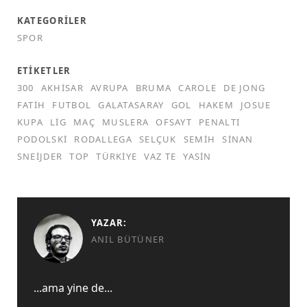
KATEGORILER
SPOR
ETIKETLER
300
AKHISAR
AVRUPA
BRUMA
CAROLE
DE JONG
FATIH
FUTBOL
GALATASARAY
GOL
HAKEM
JOSUE
KUPA
LIG
MAÇ
MUSLERA
OFSAYT
PENALTI
PODOLSKI
RODALLEGA
SELÇUK
SEMIH
SINAN
SNEIJDER
TOP
TÜRKIYE
VAZ TE
YASIN
YAZAR:
ANIL BÜTÜNER
...ama yine de...