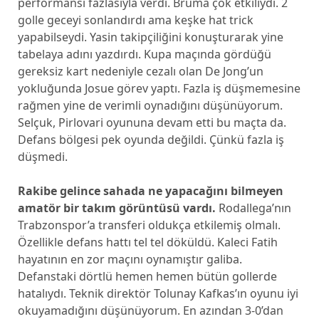
performansı fazlasıyla verdi. Bruma çok etkiliydi. 2
golle geceyi sonlandırdı ama keşke hat trick
yapabilseydi. Yasin takipçiliğini konuşturarak yine
tabelaya adını yazdırdı. Kupa maçında gördüğü
gereksiz kart nedeniyle cezalı olan De Jong’un
yokluğunda Josue görev yaptı. Fazla iş düşmemesine
rağmen yine de verimli oynadığını düşünüyorum.
Selçuk, Pirlovari oyununa devam etti bu maçta da.
Defans bölgesi pek oyunda değildi. Çünkü fazla iş
düşmedi.
Rakibe gelince sahada ne yapacağını bilmeyen
amatör bir takım görüntüsü vardı.
Rodallega’nın
Trabzonspor’a transferi oldukça etkilemiş olmalı.
Özellikle defans hattı tel tel döküldü. Kaleci Fatih
hayatının en zor maçını oynamıştır galiba.
Defanstaki dörtlü hemen hemen bütün gollerde
hatalıydı. Teknik direktör Tolunay Kafkas’ın oyunu iyi
okuyamadığını düşünüyorum. En azından 3-0’dan