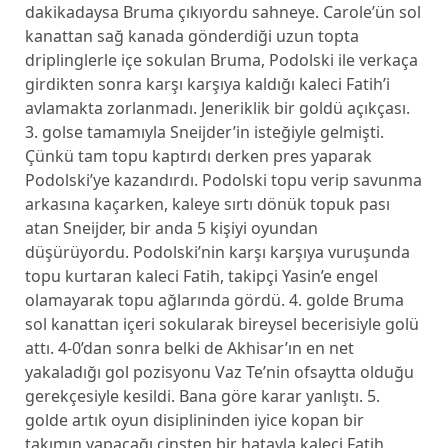
dakikadaysa Bruma çıkıyordu sahneye. Carole’ün sol
kanattan sağ kanada gönderdiği uzun topta
driplinglerle içe sokulan Bruma, Podolski ile verkaça
girdikten sonra karşı karşıya kaldığı kaleci Fatih’i
avlamakta zorlanmadı. Jeneriklik bir goldü açıkçası.
3. golse tamamıyla Sneijder’in isteğiyle gelmişti.
Çünkü tam topu kaptırdı derken pres yaparak
Podolski’ye kazandırdı. Podolski topu verip savunma
arkasına kaçarken, kaleye sırtı dönük topuk pası
atan Sneijder, bir anda 5 kişiyi oyundan
düşürüyordu. Podolski’nin karşı karşıya vuruşunda
topu kurtaran kaleci Fatih, takipçi Yasin’e engel
olamayarak topu ağlarında gördü. 4. golde Bruma
sol kanattan içeri sokularak bireysel becerisiyle golü
attı. 4-0’dan sonra belki de Akhisar’ın en net
yakaladığı gol pozisyonu Vaz Te’nin ofsaytta olduğu
gerekçesiyle kesildi. Bana göre karar yanlıştı. 5.
golde artık oyun disiplininden iyice kopan bir
takımın yapacağı cinsten bir hatayla kaleci Fatih,