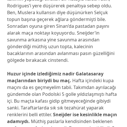
Rodrigues’i yere düşürerek penaltıya sebep oldu.
Ben, Muslera kullansın diye düşünürken Selçuk
topun başına geçerek ağlara göndermişti bile.
Sonradan oyuna giren Sinan’da pastadan payını
alarak maça noktayı koyuyordu. Sneijder’in
savunma arkasına yine savunma arasından
gönderdiği müthiş uzun topta, kalecinin
bacaklarının arasından avlanması pasın güzelliğini
gölgede bırakacak cinstendi.
Huzur içinde izlediğimiz nadir Galatasaray
maçlarından biriydi bu maç.
Hafta içindeki kupa
maçını da es geçmeyelim tabii. Takımdan ayrılacağı
gündemde olan Podolski 5 golle yıldızlaşmıştı hafta
içi. Bu maçta kafası gidip gitmeyeceğinde gibiydi
sanki. Taraftarlarda sık sık tezahürat yaparak
renklerini belli ettiler.
Sneijder ise kesinlikle maçın
adamıydı.
Müthiş paslarla kendisinden beklenen