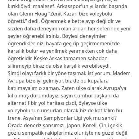
kırıklığıydı maalesef. Arkasspor’un yıllardır başında
olan Glenn Hoag “Zenit Kazan bize voleybolu
öğretti.” dedi. Öğrenmek elbette ayıp değildir ve
sizden daha deneyimli olanlardan her seferinde yeni
şeyler öğrenebilirsiniz. Böylesi deneyimler
öğrendiklerinizi hayata geçirip geçirmemenizde
karşılık bulur ve yenilmek yenmekten çok daha
öğreticidir. Keşke Arkas tamamen sahadan
silinmeyip biraz da olsa karşılık verebilseydi.
Şimdi olayı farklı bir yöne taşımak istiyorum. Madem
Avrupa bize iyi gelmiyor, biz de bu kupalara
katılmayalım o zaman. Zaten ülke olarak Avrupa’ya
kıl olmuş durumdayız, sayın Cumhurbaşkanı da
alternatif bir yol haritası çizdi, öyleyse ülke
voleybolunun unsurları olarak biz de katılalım bu
trene. Asya’nın Şampiyonlar Ligi yok mu sanki?
Orada deneriz şansımızı, Japon, Koreli, Çinli çekik
gözlü sempatik rakiplerimiz olur işte ne güzel değil