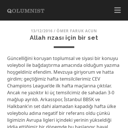
13/12/2016
/
ÖMER FARUK ACUN
Allah rızası için bir set
Güncelliğini koruyan toplumsal ve siyasi bir konuyu
voleybol ile bağdaştırma amacında olduğum yazıma
hoşgeldiniz efendim. Mevzuya giriyorum ve hatta
girdim; geçtiğimiz hafta temsilcilerimiz CEV
Champions League’de ilk hafta maçlarına çıktılar.
Ancak ne yazıktır ki üç temsilcimiz de sahadan 3-0
mağlup ayrıldı. Arkasspor, İstanbul BBSK ve
Halkbank’ın set dahi alamadan kapadığı hafta ülke
voleybolu adına negatif bir referans oldu çünkü
ligimizin Avrupa ligleri içindeki yerinin yükseldiği
iddia ettiğimiz bir dönemde bu başlangıç hayal