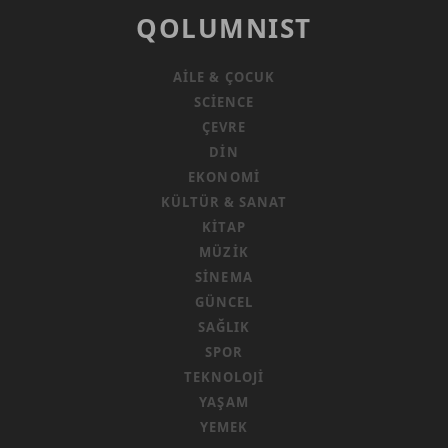
QOLUMNIST
AILE & ÇOCUK
SCIENCE
ÇEVRE
DIN
EKONOMI
KÜLTÜR & SANAT
KITAP
MÜZIK
SINEMA
GÜNCEL
SAĞLIK
SPOR
TEKNOLOJI
YAŞAM
YEMEK