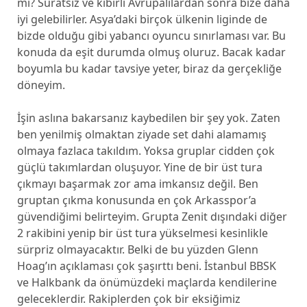
mi? Suratsız ve kibirli Avrupalılardan sonra bize daha
iyi gelebilirler. Asya’daki birçok ülkenin liginde de
bizde olduğu gibi yabancı oyuncu sınırlaması var. Bu
konuda da eşit durumda olmuş oluruz. Bacak kadar
boyumla bu kadar tavsiye yeter, biraz da gerçekliğe
döneyim.
İşin aslına bakarsanız kaybedilen bir şey yok. Zaten
ben yenilmiş olmaktan ziyade set dahi alamamış
olmaya fazlaca takıldım. Yoksa gruplar cidden çok
güçlü takımlardan oluşuyor. Yine de bir üst tura
çıkmayı başarmak zor ama imkansız değil. Ben
gruptan çıkma konusunda en çok Arkasspor’a
güvendiğimi belirteyim. Grupta Zenit dışındaki diğer
2 rakibini yenip bir üst tura yükselmesi kesinlikle
sürpriz olmayacaktır. Belki de bu yüzden Glenn
Hoag’ın açıklaması çok şaşırttı beni. İstanbul BBSK
ve Halkbank da önümüzdeki maçlarda kendilerine
geleceklerdir. Rakiplerden çok bir eksiğimiz