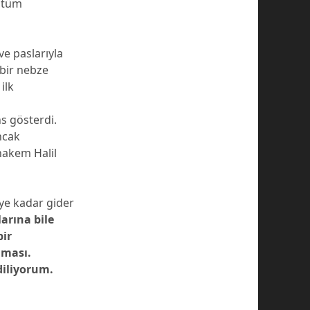
e tüm
ve paslarıyla
 bir nebze
ilk
s gösterdi.
ncak
hakem Halil
ye kadar gider
arına bile
bir
aması.
diliyorum.