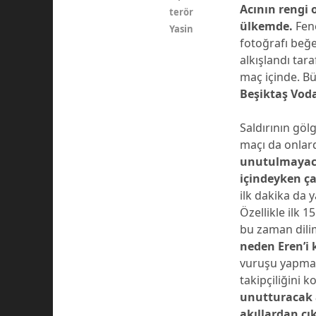
Acının rengi 
terör
ülkemde.
Fen
Yasin
fotoğrafı beğ
alkışlandı tar
maç içinde. Bü
Beşiktaş Voda
Saldırının gö
maçı da onlard
unutulmayaca
içindeyken ça
ilk dakika da 
Özellikle ilk 1
bu zaman dili
neden Eren’i 
vuruşu yapmad
takipçiliğini 
unutturacak a
akıllardan çı