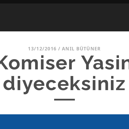
13/12/2016
/
ANIL BÜTÜNER
Komiser Yasi
diyeceksiniz