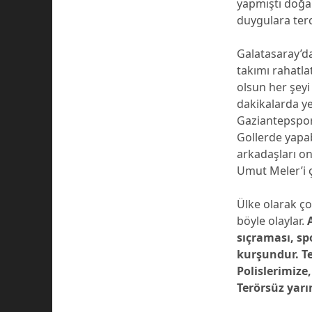
yapmıştı doğal
duygulara ter
Galatasaray’da
takımı rahatla
olsun her şeyi 
dakikalarda y
Gaziantepspor
Gollerde yapab
arkadaşları o
Umut Meler’i 
Ülke olarak ç
böyle olaylar.
sıçraması, sp
kurşundur. T
Polislerimize
Terörsüz yarı