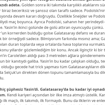
azıdı adeta.
Golden sonra iki takımda karşılıklı ataklarını s
biraz beceriksiz ve şanssız olan taraftı sadece. Podolski’nin
isyonda devam kararı doğruydu. Özellikle Sneijder ve Podols
kiliydi maç boyunca. Ayrıca Podolski, sahanın her yerindeydi
. Yasin’in ikinci golünde de golü attıran oyuncuydu çünkü.
’un kornerden bulduğu golse Galatasaray defans ve duran
pik bir örneğiydi sadece. Bilmiyorum farkında mısınız ama; G
nılan duran toplarda veya ortalarda hava toplarına vurmakt
 konu yıllardır gözlemlediğim bir konu. Ancak ilginçtir ki bir
ren’in Carole’den aldığı pası 3 metreden ağlara gönderemem
 bir kanıtıydı galiba. Yasin’in bu kadar çalışkan olduğu, 
li olduğu gecede hat trick yapması tüm Galatasaraylıların dil
da Selçuk’un direkten dönen topunu tamamlamasıyla bu dil
du.
iç şüphesiz Yasin’di. Galatasaray’da bu kadar iyi oynad
um.
Kendi kariyeri açısından bir ilke imza atmıştı üstelik. K
ğı ilk maçtı, ilk takımdı, ilk formaydı. Bunu da ilklerin ve enle