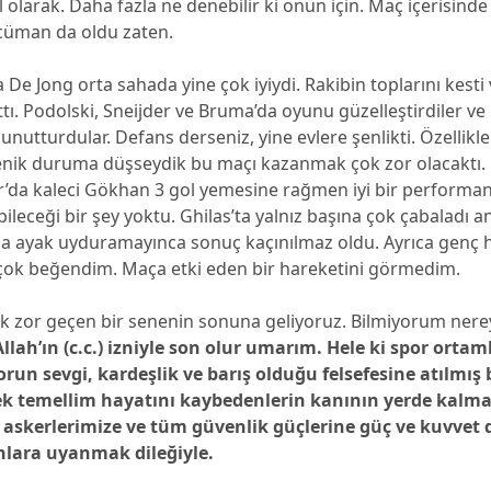
 olarak. Daha fazla ne denebilir ki onun için. Maç içerisind
cüman da oldu zaten.
 De Jong orta sahada yine çok iyiydi. Rakibin toplarını kesti 
ttı. Podolski, Sneijder ve Bruma’da oyunu güzelleştirdiler ve
unutturdular. Defans derseniz, yine evlere şenlikti. Özellikle 
enik duruma düşseydik bu maçı kazanmak çok zor olacaktı.
’da kaleci Gökhan 3 gol yemesine rağmen iyi bir performan
ileceği bir şey yoktu. Ghilas’ta yalnız başına çok çabaladı a
na ayak uyduramayınca sonuç kaçınılmaz oldu. Ayrıca genç 
çok beğendim. Maça etki eden bir hareketini görmedim.
ok zor geçen bir senenin sonuna geliyoruz. Bilmiyorum nere
Allah’ın (c.c.) izniyle son olur umarım.
Hele ki spor ortaml
orun sevgi, kardeşlik ve barış olduğu felsefesine atılmış 
ek temellim hayatını kaybedenlerin kanının yerde kalm
, askerlerimize ve tüm güvenlik güçlerine güç ve kuvvet 
nlara uyanmak dileğiyle.