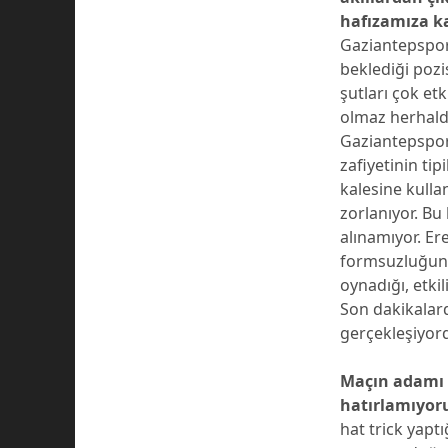
hafızamıza k
Gaziantepspor 
beklediği poz
şutları çok et
olmaz herhalde
Gaziantepspor
zafiyetinin ti
kalesine kulla
zorlanıyor. Bu
alınamıyor. E
formsuzluğunun
oynadığı, etki
Son dakikalar
gerçekleşiyor
Maçın adamı h
hatırlamıyor
hat trick yaptı