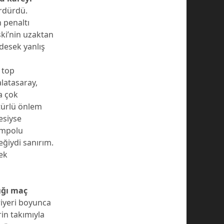
ürdürdü.
 penaltı
ki’nin uzaktan
 desek yanlış
 top
alatasaray,
a çok
 türlü önlem
esiyse
tempolu
eğiydi sanırım.
ek
ığı maç
ariyeri boyunca
rin takımıyla