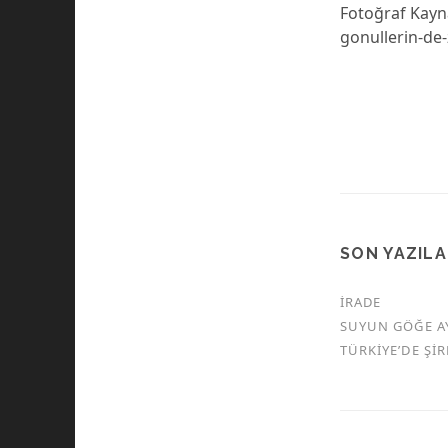
Fotoğraf Kayna
gonullerin-de
SON YAZIL
İRADE
SUYUN GÖĞE A
TÜRKİYE’DE Şİ