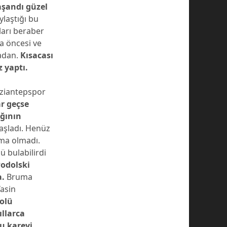
aşandı güzel
laştığı bu
ları beraber
ma öncesi ve
yadan.
Kısacası
 yaptı.
aziantepspor
ar geçse
ğının
aşladı. Henüz
ama olmadı.
ü bulabilirdi
odolski
a.
Bruma
asin
golü
ıllarca
u kareyi