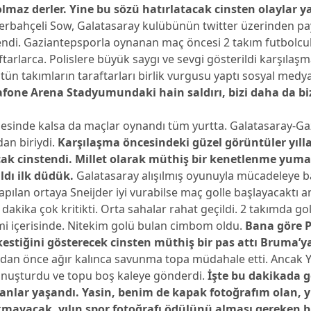
olmaz derler. Yine bu sözü hatırlatacak cinsten olaylar y
erbahçeli Sow, Galatasaray kulübünün twitter üzerinden pay
endi. Gaziantepsporla oynanan maç öncesi 2 takım futbolcu
aftarlarca. Polislere büyük saygı ve sevgi gösterildi karşılaş
tün takımların taraftarları birlik vurgusu yaptı sosyal med
fone Arena Stadyumundaki hain saldırı, bizi daha da biz
lgesinde kalsa da maçlar oynandı tüm yurtta. Galatasaray-G
an biriydi.
Karşılaşma öncesindeki güzel görüntüler yıll
k cinstendi. Millet olarak müthiş bir kenetlenme yuma
ldı ilk düdük.
Galatasaray alışılmış oyunuyla mücadeleye b
yapılan ortaya Sneijder iyi vurabilse maç golle başlayacaktı 
5 dakika çok kritikti. Orta sahalar rahat geçildi. 2 takımda gol
mi içerisinde. Nitekim golü bulan cimbom oldu.
Bana göre P
kestiğini gösterecek cinsten müthiş bir pas attı Bruma’y
an önce ağır kalınca savunma topa müdahale etti. Ancak Y
konuşturdu ve topu boş kaleye gönderdi.
İşte bu dakikada 
nlar yaşandı. Yasin, benim de kapak fotoğrafım olan, y
kmayacak, yılın spor fotoğrafı ödülünü alması gereken b