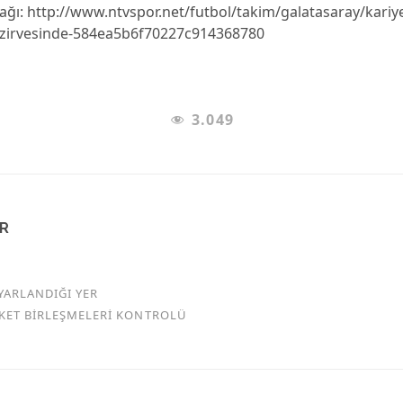
ğı: http://www.ntvspor.net/futbol/takim/galatasaray/kariye
-zirvesinde-584ea5b6f70227c914368780
3.049
AR
YARLANDIĞI YER
RKET BİRLEŞMELERİ KONTROLÜ