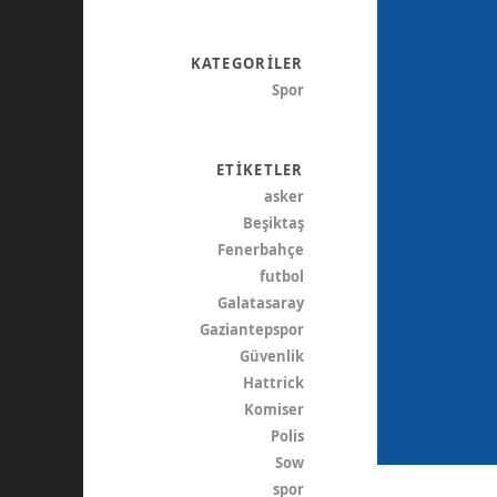
KATEGORILER
Spor
ETIKETLER
asker
Beşiktaş
Fenerbahçe
futbol
Galatasaray
Gaziantepspor
Güvenlik
Hattrick
Komiser
Polis
Sow
spor