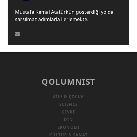
Mustafa Kemal Atatürkün gösterdiği yolda,
sarsılmaz adımlarla ilerlemekte.
QOLUMNIST
AILE & ÇOCUK
SCIENCE
ÇEVRE
DIN
EKONOMI
KÜLTÜR & SANAT