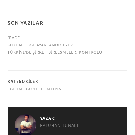
SON YAZILAR
İRADE
SUYUN GÖĞE AYARLANDIĞI YER
TÜRKİYE’DE ŞİRKET BİRLEŞMELERİ KONTROLÜ
KATEGORILER
EĞITIM
GÜNCEL
MEDYA
YAZAR:
BATUHAN TUNALI