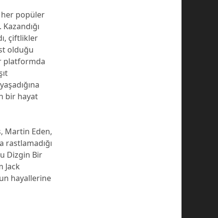
i her popüler
. Kazandığı
 çiftlikler
ist olduğu
er platformda
şıt
 yaşadığına
n bir hayat
ş, Martin Eden,
a rastlamadığı
u Dizgin Bir
m Jack
un hayallerine