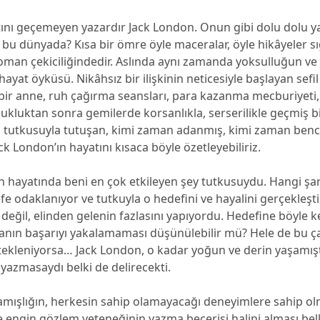
atını geçemeyen yazardır Jack London. Onun gibi dolu dolu 
i bu dünyada? Kısa bir ömre öyle maceralar, öyle hikâyeler sığ
 roman çekiciliğindedir. Aslında aynı zamanda yoksulluğun ve 
hayat öyküsü. Nikâhsız bir ilişkinin neticesiyle başlayan sefil 
eli bir anne, ruh çağırma seansları, para kazanma mecburiyeti, 
ukluktan sonra gemilerde korsanlıkla, serserilikle geçmiş bi
 tutkusuyla tutuşan, kimi zaman adanmış, kimi zaman benci
ck London’ın hayatını kısaca böyle özetleyebiliriz.
 hayatında beni en çok etkileyen şey tutkusuydu. Hangi şar
fe odaklanıyor ve tutkuyla o hedefini ve hayalini gerçekleşt
 değil, elinden gelenin fazlasını yapıyordu. Hedefine böyle k
sanın başarıyı yakalamaması düşünülebilir mü? Hele de bu ç
ekleniyorsa… Jack London, o kadar yoğun ve derin yaşamıştı
yazmasaydı belki de delirecekti.
amışlığın, herkesin sahip olamayacağı deneyimlere sahip o
ve engin gözlem yeteneğinin yazma becerisi halini alması bel