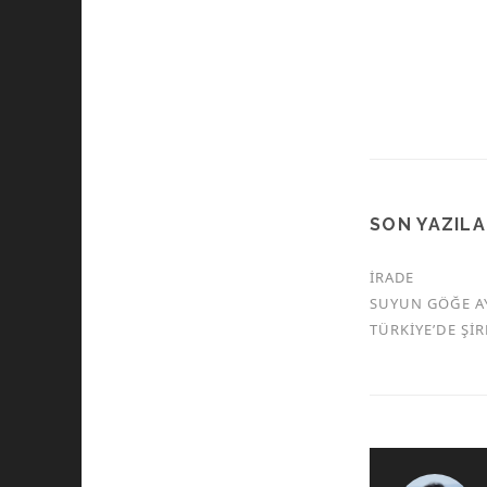
SON YAZIL
İRADE
SUYUN GÖĞE A
TÜRKİYE’DE Şİ