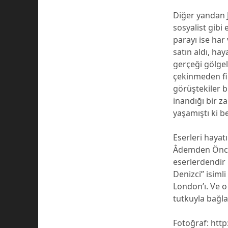
Diğer yandan J
sosyalist gibi
parayı ise har 
satın aldı, ha
gerçeği gölgel
çekinmeden fi
görüştekiler b
inandığı bir z
yaşamıştı ki b
Eserleri hayat
Âdemden Önce,
eserlerdendir 
Denizci” isim
London’ı. Ve o
tutkuyla bağla
Fotoğraf: htt