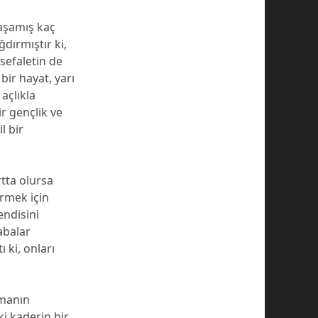
yaşamış kaç
dırmıştır ki,
sefaletin de
bir hayat, yarı
açlıkla
r gençlik ve
l bir
tta olursa
irmek için
endisini
abalar
 ki, onları
lmanın
ki kaderin bir