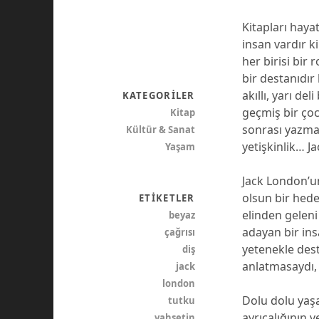
Kitapları hay
insan vardır k
her birisi bir
bir destanıdır 
akıllı, yarı d
KATEGORILER
geçmiş bir çoc
Kitap
sonrası yazma
Kültür & Sanat
yetişkinlik… Ja
Yaşam
Jack London’un
olsun bir hede
ETIKETLER
elinden geleni
beyaz
adayan bir in
çağrısı
yetenekle dest
diş
anlatmasaydı, 
jack
london
Dolu dolu yaş
tutku
ayrıcalığının 
vahşetin