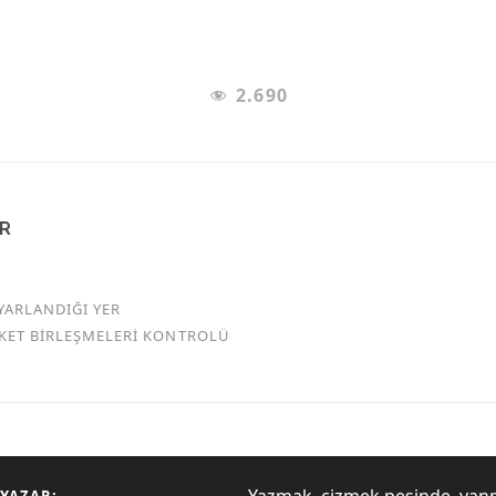
2.690
AR
YARLANDIĞI YER
RKET BİRLEŞMELERİ KONTROLÜ