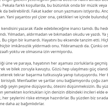
a. Pekala farklı koşullarda, bu bütünlük onda bir müzik veya
k da belirebilirdi. Fakat kader onun yazmasını istiyordu. A
an. Yani yaşantısı yol çizer ona, çektikleri ve içinde bulunduğ
 kendisini yazarak ifade edebileceğine inancı tamdı. Bu hed
andı. Yılmadan, aldırmadan ve bıkmadan okudu ve yazdı. Ya 
. Bu çılgın bir kumardı. Hayatını bu eksende tanzim etti. Hiç
 hiçbir imkânsızlık yıldırmadı onu. Yıldıramazdı da. Çünkü 
 zaafı yoktu ve olmasına izin vermiyordu.
ği üne ve paraya, hayatının her aşaması zorluklarla geçmiş 
rek ve bilek zoruyla kavuştu. Gözü hep ulaşılması güç oland
keterek tekrar başarma tutkusuyla yanıp tutuşuyordu. Her b
a birisiydi. Menfaatler ve şartlar onu bağlamıyordu çoğu z
dığı şeyin peşine düşüyordu, ötesini düşünmeksizin. Bu yü
un yemekten korktukları için denizin dibindeki incileri eld
at, her şeylerini riske etmeye hazırdırlar. Bu yüzden biz sırad
ne daha az bağımlıdırlar.