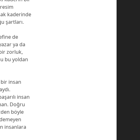
 resim
ncak kaderinde
u şartları.
efine de
yazar ya da
bir zorluk,
onu bu yoldan
bir insan
aydı.
aşarılı insan
aman. Doğru
zden böyle
e edemeyen
an insanlara