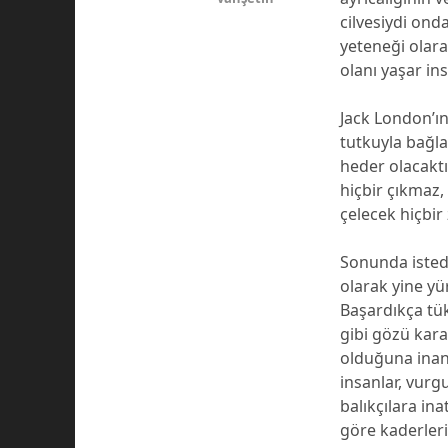
cilvesiydi ond
yeteneği olara
olanı yaşar ins
Jack London’ın
tutkuyla bağl
heder olacaktı
hiçbir çıkmaz,
çelecek hiçbir
Sonunda istedi
olarak yine yü
Başardıkça tü
gibi gözü kar
olduğuna inan
insanlar, vurg
balıkçılara in
göre kaderleri