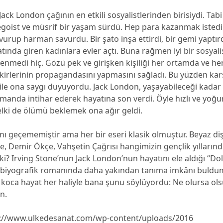
ack London çağının en etkili sosyalistlerinden birisiydi. Tab
 egoist ve müsrif bir yaşam sürdü. Hep para kazanmak istedi
vurup harman savurdu. Bir şato inşa ettirdi, bir gemi yaptırdı,
yatında giren kadınlara evler açtı. Buna rağmen iyi bir sosyal
enmedi hiç. Gözü pek ve girişken kişiliği her ortamda ve h
kirlerinin propagandasını yapmasını sağladı. Bu yüzden kar
ile ona saygı duyuyordu. Jack London, yaşayabileceği kadar
amanda intihar ederek hayatına son verdi. Öyle hızlı ve yoğu
elki de ölümü beklemek ona ağır geldi.
ını geçememiştir ama her bir eseri klasik olmuştur. Beyaz di
 Demir Ökçe, Vahşetin Çağrısı hangimizin gençlik yıllarınd
ki? Irving Stone’nun Jack London’nun hayatını ele aldığı “Dol
li biyografik romanında daha yakından tanıma imkânı buldu
 koca hayat her haliyle bana şunu söylüyordu: Ne olursa ols
n.
p://www.ulkedesanat.com/wp-content/uploads/2016