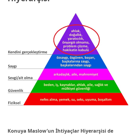
Konuya Maslow’un İhtiyaçlar Hiyerarşisi de