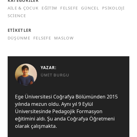
KATEGORILER
AILE & ÇOCUK
EĞITIM
FELSEFE
GÜNCEL
PSIKOLOJI
SCIENCE
ETIKETLER
DÜŞÜNME
FELSEFE
MASLOW
YAZAR:
ÜMIT BURGU
Ege Üniversitesi Coğrafya Bölümünden 2015
yılında mezun oldu. Aynı yıl 9 Eylül
Üniversitesinde Pedagojik Formasyon
eğitimini aldı. Şu anda Coğrafya Öğretmeni
olarak çalışmakta.