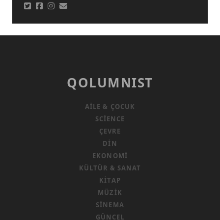
QOLUMNIST
AILE & ÇOCUK
SCIENCE
ÇEVRE
DIN
EKONOMI
KÜLTÜR & SANAT
KITAP
MÜZIK
SINEMA
GÜNCEL