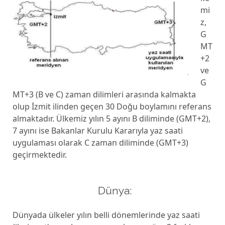
mi
z,
G
MT
+2
ve
G
MT+3 (B ve C) zaman dilimleri arasında kalmakta
olup İzmit ilinden geçen 30 Doğu boylamını referans
almaktadır. Ülkemiz yılın 5 ayını B diliminde (GMT+2),
7 ayını ise Bakanlar Kurulu Kararıyla yaz saati
uygulaması olarak C zaman diliminde (GMT+3)
geçirmektedir.
Dünya:
Dünyada ülkeler yılın belli dönemlerinde yaz saati