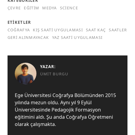
KATEGORILER
ÇEVRE
EĞITIM
MEDYA
SCIENCE
ETIKETLER
COĞRAFYA
KIŞ SAATI UYGULAMASI
SAAT KAÇ
SAATLER
GERI ALINMAYACAK
YAZ SAATI UYGULAMASI
YAZAR:
ÜMIT BURGU
Ege Üniversitesi Coğrafya Bölümünden 2015
yılında mezun oldu. Aynı yıl 9 Eylül
Üniversitesinde Pedagojik Formasyon
eğitimini aldı. Şu anda Coğrafya Öğretmeni
olarak çalışmakta.