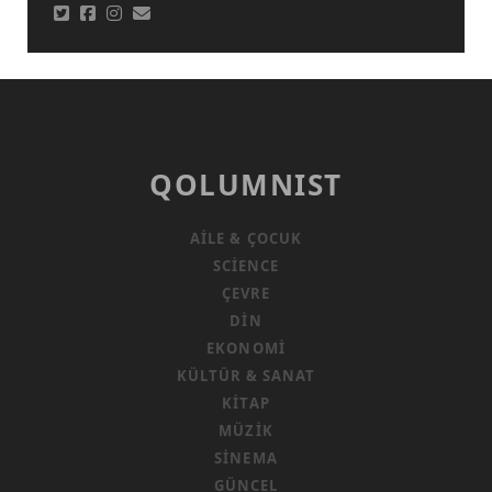
QOLUMNIST
AILE & ÇOCUK
SCIENCE
ÇEVRE
DIN
EKONOMI
KÜLTÜR & SANAT
KITAP
MÜZIK
SINEMA
GÜNCEL