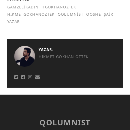
GAMZELIKADIN
HGOKHANOZTEK
HIKMETGOKHANOZTEK
QOLUMNIST
QOSHE
ŞAIR
YAZAR
YAZAR:
HIKMET GÖKHAN ÖZTEK
QOLUMNIST