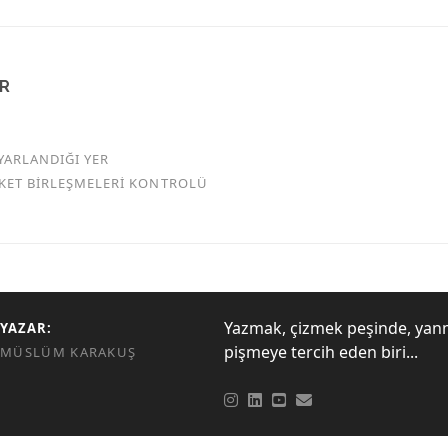
AR
YARLANDIĞI YER
RKET BİRLEŞMELERİ KONTROLÜ
Yazmak, çizmek peşinde, yan
YAZAR:
pişmeye tercih eden biri...
MÜSLÜM KARAKUŞ