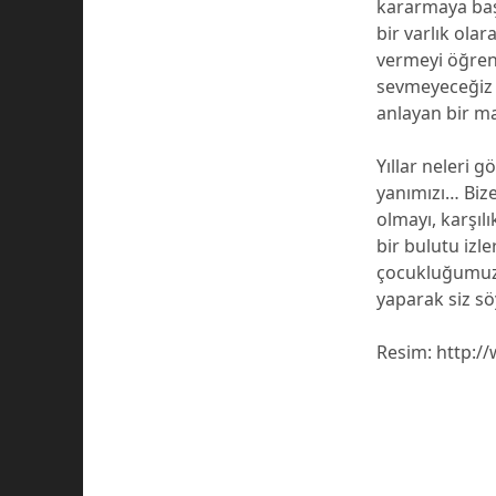
kararmaya başl
bir varlık ola
vermeyi öğren
sevmeyeceğiz ha
anlayan bir ma
Yıllar neleri
yanımızı… Bize
olmayı, karşıl
bir bulutu izl
çocukluğumuzu 
yaparak siz sö
Resim: http:/