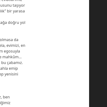
okusunu taşıyor
ık” bir yarasa
rağa doğru yol
i olmasa da
la, evimizi, en
rım egosuyla
meye mahkûm…
r bu çabamız.
ştahla emip
ep yenisini
z, ben
iğimiz