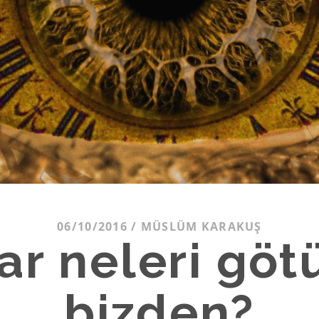
06/10/2016
/
MÜSLÜM KARAKUŞ
lar neleri göt
bizden?