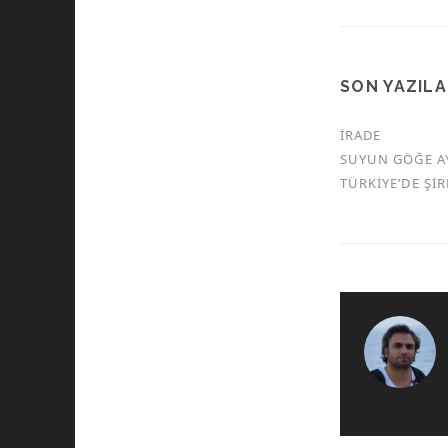
SON YAZIL
İRADE
SUYUN GÖĞE A
TÜRKİYE’DE Şİ