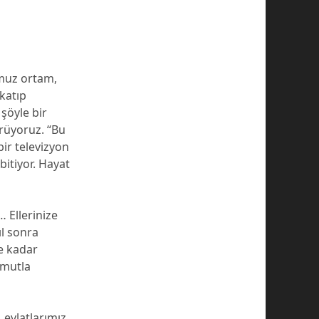
umuz ortam,
katıp
şöyle bir
rüyoruz. “Bu
bir televizyon
bitiyor. Hayat
… Ellerinize
ıl sonra
ne kadar
umutla
 evlatlarımız