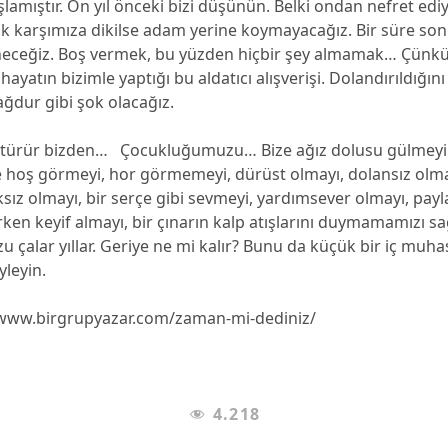
amıştır. On yıl önceki bizi düşünün. Belki ondan nefret ediy
rak karşımıza dikilse adam yerine koymayacağız. Bir süre so
eceğiz. Boş vermek, bu yüzden hiçbir şey almamak… Çünk
yatın bizimle yaptığı bu aldatıcı alışverişi. Dolandırıldığını 
ğdur gibi şok olacağız.
 götürür bizden… Çocukluğumuzu… Bize ağız dolusu gülmeyi
 hoş görmeyi, hor görmemeyi, dürüst olmayı, dolansız olmay
ıksız olmayı, bir serçe gibi sevmeyi, yardımsever olmayı, payl
erken keyif almayı, bir çınarın kalp atışlarını duymamamızı s
çalar yıllar. Geriye ne mi kalır? Bunu da küçük bir iç muha
yleyin.
/www.birgrupyazar.com/zaman-mi-dediniz/
4.218