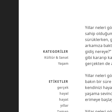
Yıllar neleri
sahip olduğumu
sürüklerken, g
arkamıza bakt
gidiş nereye?”
KATEGORILER
gibi kararıp k
Kültür & Sanat
gerçekten de 
Yaşam
Yıllar neleri g
bakın bir süre
ETIKETLER
kendinizi haya
gerçek
yaşama sevinci
hayal
erimeye başla
hayat
yıllar
Yıllar neleri 
Zaman