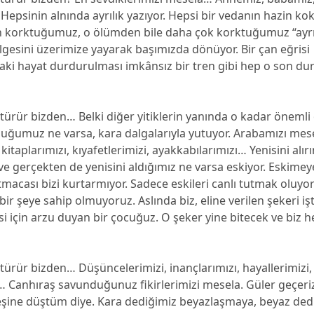
 Hepsinin alnında ayrılık yazıyor. Hepsi bir vedanın hazin k
n korktuğumuz, o ölümden bile daha çok korktuğumuz “ayrıl
ölgesini üzerimize yayarak başımızda dönüyor. Bir çan eğrisi
aki hayat durdurulması imkânsız bir tren gibi hep o son du
götürür bizden… Belki diğer yitiklerin yanında o kadar öneml
lduğumuz ne varsa, kara dalgalarıyla yutuyor. Arabamızı mese
 kitaplarımızı, kıyafetlerimizi, ayakkabılarımızı… Yenisini alı
 ve gerçekten de yenisini aldığımız ne varsa eskiyor. Eski
macası bizi kurtarmıyor. Sadece eskileri canlı tutmak oluyo
çbir şeye sahip olmuyoruz. Aslında biz, eline verilen şekeri i
isi için arzu duyan bir çocuğuz. O şeker yine bitecek ve biz h
götürür bizden… Düşüncelerimizi, inançlarımızı, hayallerimizi,
… Canhıraş savunduğunuz fikirlerimizi mesela. Güler geçeri
eşine düştüm diye. Kara dediğimiz beyazlaşmaya, beyaz ded