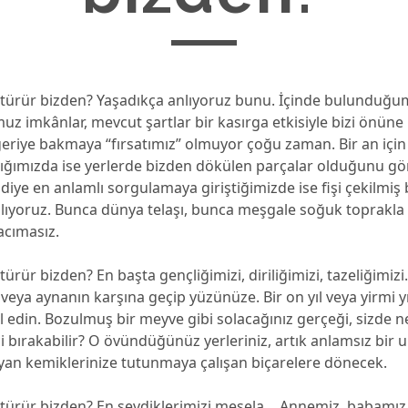
 götürür bizden? Yaşadıkça anlıyoruz bunu. İçinde bulunduğ
z imkânlar, mevcut şartlar bir kasırga etkisiyle bizi önüne 
eriye bakmaya “fırsatımız” olmuyor çoğu zaman. Bir an için 
ığımızda ise yerlerde bizden dökülen parçalar olduğunu gö
 diye en anlamlı sorgulamaya giriştiğimizde ise fişi çekilmiş 
alıyoruz. Bunca dünya telaşı, bunca meşgale soğuk toprakla 
acımasız.
ötürür bizden? En başta gençliğimizi, diriliğimizi, tazeliğimizi
 veya aynanın karşına geçip yüzünüze. Bir on yıl veya yirmi y
l edin. Bozulmuş bir meyve gibi solacağınız gerçeği, sizde 
 bırakabilir? O övündüğünüz yerleriniz, artık anlamsız bir 
yan kemiklerinize tutunmaya çalışan biçarelere dönecek.
götürür bizden? En sevdiklerimizi mesela… Annemiz, babamız,