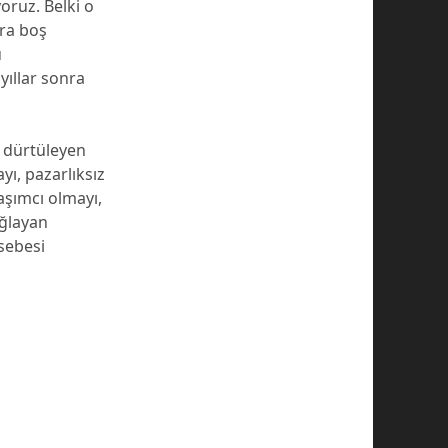
oruz. Belki o
nra boş
ü
yıllar sonra
 dürtüleyen
ı, pazarlıksız
aşımcı olmayı,
ağlayan
sebesi