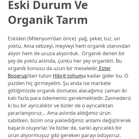
Eski Durum Ve
Organik Tarım
Eskiden (Milenyum’dan önce) yağ, şeker, tuz, un
yoktu. Ama sebzeyi, meyveyi hem organik olanından
alıyor hem de ucuza alıyorduk. Organik denen bir
şey de yoktu aslında, çünkü her şey organikti. Bu
organik konusu da uzun bir meseledir.
Ester
Boserup
’dan tutun
Hibrit tohum
a kadar gider bu. O
yüzden hiç girmeyelim. Şu anda ise markete
gittiğimizde organik domates alacağımız zaman iki
katı fazla para ödememiz gerekmektedir. Zannederiz
ki bu bir ayrıcalıktır ve bizler de o ayrıcalıktan
yararlanıyoruz… Ama aslında aldığımız ürün
sabitken, bizim ona yüklediğimiz anlamı değiştirerek
başarılı oluyorlar. Ve bizler de, sanki ayrıcalıklı bir
ürün alıyormuşuz gibi gereken parayı ödüyoruz.