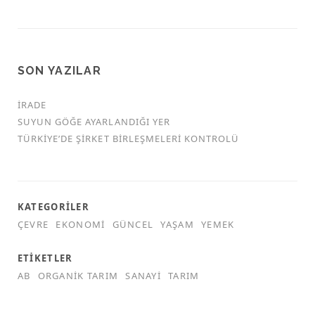
SON YAZILAR
İRADE
SUYUN GÖĞE AYARLANDIĞI YER
TÜRKİYE’DE ŞİRKET BİRLEŞMELERİ KONTROLÜ
KATEGORILER
ÇEVRE
EKONOMI
GÜNCEL
YAŞAM
YEMEK
ETIKETLER
AB
ORGANIK TARIM
SANAYI
TARIM