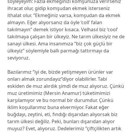
söyleyeyim: Fazla ekmeğinizi komşunuza verirseniz
ihracat olur, gidip komşudan ekmek isterseniz
ithalat olur. ‘’Ekmeğiniz varsa, komşudan da ekmek
almayın. Eğer alıyorsanız da öyle ‘coll’ falan
takılmayın’’ demek istiyor kısaca. Velhasıl biz ‘cool’
takılmaya çalışan bir ülkeyiz. Ne tarım ülkesiyiz ne de
sanayi ülkesi. Ama insanımıza ‘’biz çok güçlü bir
ülkeyiz’’ söylemiyle ballı parmağı tattırmayı da
seviyoruz.
Bazılarımız ‘’iyi de, bizde yetişmeyen ürünler var
onları almak zorundayız’’diyor olabilirler. Tabi
eskiden de muz alırdık şimdi de muz alıyoruz. Çünkü
muz üretimimiz (Mersin Anamur) tüketimimizi
karşılamıyor ve bu normal bir durumdur. Çünkü
iklim koşullarımız buna elvermiyor. Fakat eğer
buğdayı, zeytini, eti, fındığı dışarıdan alıyorsak biz
tarım ülkesi değiliz. Peki, bunları dışarıdan alıyor
muyuz? Evet, alıyoruz. Dedelerimiz ”çiftçilikten artık