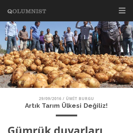
29/09/2016
/
ÜMIT BURGU
Artık Tarım Ülkesi Değiliz!
Gümrük duvarları