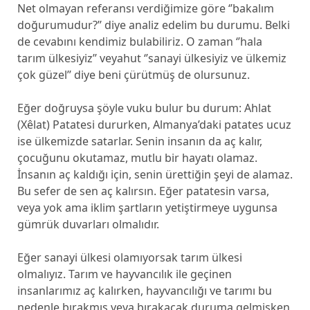
Net olmayan referansı verdiğimize göre ‘’bakalım
doğurumudur?’’ diye analiz edelim bu durumu. Belki
de cevabını kendimiz bulabiliriz. O zaman ‘’hala
tarım ülkesiyiz’’ veyahut ‘’sanayi ülkesiyiz ve ülkemiz
çok güzel’’ diye beni çürütmüş de olursunuz.
Eğer doğruysa şöyle vuku bulur bu durum: Ahlat
(Xêlat) Patatesi dururken, Almanya’daki patates ucuz
ise ülkemizde satarlar. Senin insanın da aç kalır,
çocuğunu okutamaz, mutlu bir hayatı olamaz.
İnsanın aç kaldığı için, senin ürettiğin şeyi de alamaz.
Bu sefer de sen aç kalırsın. Eğer patatesin varsa,
veya yok ama iklim şartların yetiştirmeye uygunsa
gümrük duvarları olmalıdır.
Eğer sanayi ülkesi olamıyorsak tarım ülkesi
olmalıyız. Tarım ve hayvancılık ile geçinen
insanlarımız aç kalırken, hayvancılığı ve tarımı bu
nedenle bırakmış veya bırakacak duruma gelmişken