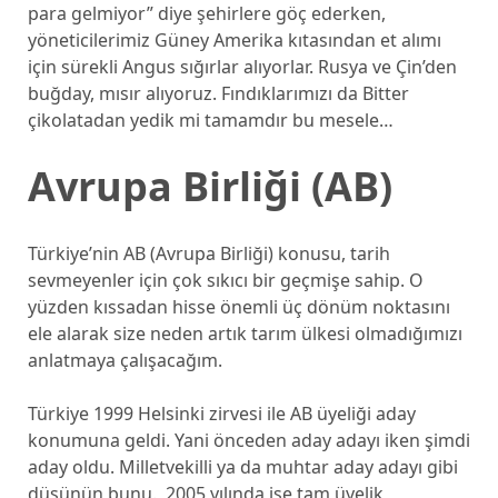
para gelmiyor” diye şehirlere göç ederken,
yöneticilerimiz Güney Amerika kıtasından et alımı
için sürekli Angus sığırlar alıyorlar. Rusya ve Çin’den
buğday, mısır alıyoruz. Fındıklarımızı da Bitter
çikolatadan yedik mi tamamdır bu mesele…
Avrupa Birliği (AB)
Türkiye’nin AB (Avrupa Birliği) konusu, tarih
sevmeyenler için çok sıkıcı bir geçmişe sahip. O
yüzden kıssadan hisse önemli üç dönüm noktasını
ele alarak size neden artık tarım ülkesi olmadığımızı
anlatmaya çalışacağım.
Türkiye 1999 Helsinki zirvesi ile AB üyeliği aday
konumuna geldi. Yani önceden aday adayı iken şimdi
aday oldu. Milletvekilli ya da muhtar aday adayı gibi
düşünün bunu. 2005 yılında ise tam üyelik