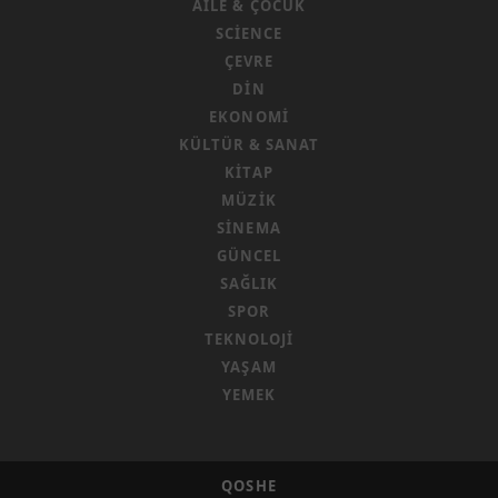
AILE & ÇOCUK
SCIENCE
ÇEVRE
DIN
EKONOMI
KÜLTÜR & SANAT
KITAP
MÜZIK
SINEMA
GÜNCEL
SAĞLIK
SPOR
TEKNOLOJI
YAŞAM
YEMEK
QOSHE