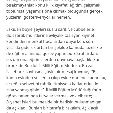
bırakmayanlar, konu kılık kıyafet, eğitim, çalışmak,
toplumsal yaşamda öne çıkmak olduğunda gerçek
yüzlerini gösteriveriyorlar hemen.
Eskiden böyle şeyleri süslü sarık ve cübbelerle
dolaşarak müritlerine evliyalık taslayan kıymeti
kendinden menkul hocalardan duyarken, son
yıllarda giderek artan bir şekilde kamuda, özellikle
de eğitim alanında görev yapan bürokratlardan,
sözüm ona eğitimcilerden duymaya başladık. Son
örnek de Burdur İl Milli Eğitim Müdürü. Bu zat
Facebook sayfasına şöyle bir mesaj koymuş: “Bir
kadın evinden süslenip çıkıp evine dönene kadar kaç
erkeğin şehvetini tahrik etmişse o kadar erkekle
zina yapmış gibidir”. İl Milli Eğitim Müdürlüğü’nün
görev tanımında fetvalar vermek yok elbette;
Diyanet İşleri bu mealde bir hadisin bulunmadığını
da açıkladı. Bunları bir tarafa bırakalım. Açık açık