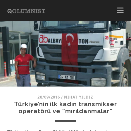
28/09/2016
/
NIHAT YILDIZ
Türkiye’nin ilk kadın transmikser
operatörü ve “mırıldanmalar”