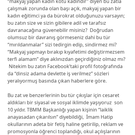
“makyaj yapan kadın kötü kadındır” diyen bu zatla
çalışmak zorunda olan başı açık, makyaj yapan bir
kadın eğitimci ya da bürokrat olduğunuzu varsayın;
bu zatın size ve sizin gibilere adil ve tarafsız
davranacağına güvenebilir misiniz? Doğrudan
olumsuz bir davranış görmeseniz dahi bu tür
“mırıldanmalar” sizi tedirgin edip, sindirmez mi?
“Makyaj yapmayı bırakıp kıyafetimi değiştirmezsem
terfi alamam” diye aklınızdan geçirdiğiniz olmaz mı?
Nitekim bu zatın Facebook’taki profil fotoğrafında
da “dinsiz adama devlette iş verilmez” sözleri
yeralıyormuş basında çıkan haberlere göre.
Bu zat ve benzerlerinin bu tür çıkışlar için cesaret
aldıkları bir siyasal ve sosyal iklimde yaşıyoruz son
10 yıldır. TBMM Başkanlığı yapan kişinin “laiklik
anayasadan çıkarılsın” diyebildiği, İmam Hatip
okullarının adeta bir fetiş haline getirilip, reklam ve
promosyonla öğrenci toplandığı, okul açılışlarının