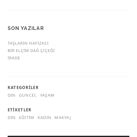
SON YAZILAR
TAŞLARIN HAFIZASI
BIR ELÇIM DAĞ ÇIÇEĞI
İRADE
KATEGORILER
DIN
GÜNCEL
YAŞAM
ETIKETLER
DIN
EĞITIM
KADIN
MAKYAJ