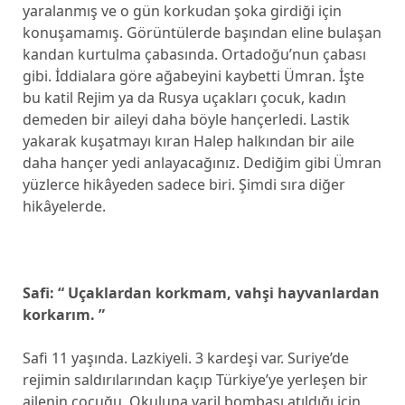
yaralanmış ve o gün korkudan şoka girdiği için
konuşamamış. Görüntülerde başından eline bulaşan
kandan kurtulma çabasında. Ortadoğu’nun çabası
gibi. İddialara göre ağabeyini kaybetti Ümran. İşte
bu katil Rejim ya da Rusya uçakları çocuk, kadın
demeden bir aileyi daha böyle hançerledi. Lastik
yakarak kuşatmayı kıran Halep halkından bir aile
daha hançer yedi anlayacağınız. Dediğim gibi Ümran
yüzlerce hikâyeden sadece biri. Şimdi sıra diğer
hikâyelerde.
Safi: “ Uçaklardan korkmam, vahşi hayvanlardan
korkarım. ”
Safi 11 yaşında. Lazkiyeli. 3 kardeşi var. Suriye’de
rejimin saldırılarından kaçıp Türkiye’ye yerleşen bir
ailenin çocuğu. Okuluna varil bombası atıldığı için