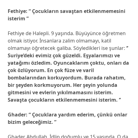
Fethiye: “ Çocukların savaştan etkilenmemesini
isterim ”
Fethiye de Halepli. 9 yaşında. Büyüyünce öğretmen
olmak istiyor. İnsanlara zalim olmamayı, katil
olmamayı öğretecek galiba. Söyledikleri ise şunlar:
‘’
Suriye’deki evimiz çok güzeldi. Eşyalarımızı ve
yatağımı özledim. Oyuncaklarım çoktu, onları da
çok özlüyorum. En çok füze ve varil
bombalarından korkuyordum. Burada rahatım,
bir şeyden korkmuyorum. Her şeyin yolunda
gitmesini ve evlerin yıkılmamasını isterim.
Savaşta çocukların etkilenmemesini isterim. ‘’
Ghader: “ Çocuklara yardım ederim, çünkü onlar
bizim geleceğimiz. ”
Ghader Abdullah, İdlip doğumlu ve 15 yaşında. O da