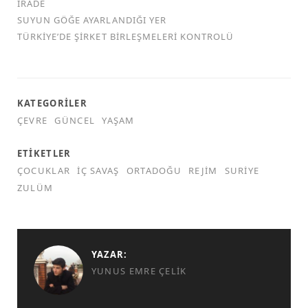
İRADE
SUYUN GÖĞE AYARLANDIĞI YER
TÜRKİYE’DE ŞİRKET BİRLEŞMELERİ KONTROLÜ
KATEGORILER
ÇEVRE
GÜNCEL
YAŞAM
ETIKETLER
ÇOCUKLAR
İÇ SAVAŞ
ORTADOĞU
REJIM
SURIYE
ZULÜM
YAZAR:
YUNUS EMRE ÇELIK