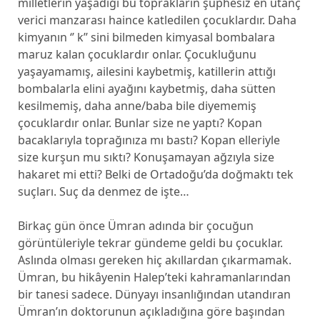
milletlerin yaşadığı bu toprakların şüphesiz en utanç
verici manzarası haince katledilen çocuklardır. Daha
kimyanın ‘’ k’’ sini bilmeden kimyasal bombalara
maruz kalan çocuklardır onlar. Çocukluğunu
yaşayamamış, ailesini kaybetmiş, katillerin attığı
bombalarla elini ayağını kaybetmiş, daha sütten
kesilmemiş, daha anne/baba bile diyememiş
çocuklardır onlar. Bunlar size ne yaptı? Kopan
bacaklarıyla toprağınıza mı bastı? Kopan elleriyle
size kurşun mu sıktı? Konuşamayan ağzıyla size
hakaret mi etti? Belki de Ortadoğu’da doğmaktı tek
suçları. Suç da denmez de işte…
Birkaç gün önce Ümran adında bir çocuğun
görüntüleriyle tekrar gündeme geldi bu çocuklar.
Aslında olması gereken hiç akıllardan çıkarmamak.
Ümran, bu hikâyenin Halep’teki kahramanlarından
bir tanesi sadece. Dünyayı insanlığından utandıran
Ümran’ın doktorunun açıkladığına göre başından