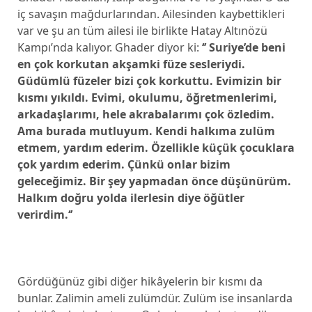
iç savaşın mağdurlarından. Ailesinden kaybettikleri
var ve şu an tüm ailesi ile birlikte Hatay Altınözü
Kampı’nda kalıyor. Ghader diyor ki:
‘’
Suriye’de beni
en çok korkutan akşamki füze sesleriydi.
Güdümlü füzeler bizi çok korkuttu. Evimizin bir
kısmı yıkıldı. Evimi, okulumu, öğretmenlerimi,
arkadaşlarımı, hele akrabalarımı çok özledim.
Ama burada mutluyum. Kendi halkıma zulüm
etmem, yardım ederim. Özellikle küçük çocuklara
çok yardım ederim. Çünkü onlar bizim
geleceğimiz. Bir şey yapmadan önce düşünürüm.
Halkım doğru yolda ilerlesin diye öğütler
verirdim.‘’
Gördüğünüz gibi diğer hikâyelerin bir kısmı da
bunlar. Zalimin ameli zulümdür. Zulüm ise insanlarda