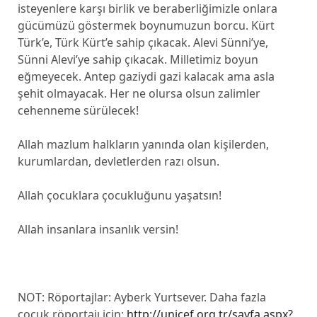
isteyenlere karşı birlik ve beraberliğimizle onlara
gücümüzü göstermek boynumuzun borcu. Kürt
Türk’e, Türk Kürt’e sahip çıkacak. Alevi Sünni’ye,
Sünni Alevi’ye sahip çıkacak. Milletimiz boyun
eğmeyecek. Antep gaziydi gazi kalacak ama asla
şehit olmayacak. Her ne olursa olsun zalimler
cehenneme sürülecek!
Allah mazlum halkların yanında olan kişilerden,
kurumlardan, devletlerden razı olsun.
Allah çocuklara çocukluğunu yaşatsın!
Allah insanlara insanlık versin!
NOT: Röportajlar: Ayberk Yurtsever. Daha fazla
çocuk röportajı için:
http://unicef.org.tr/sayfa.aspx?