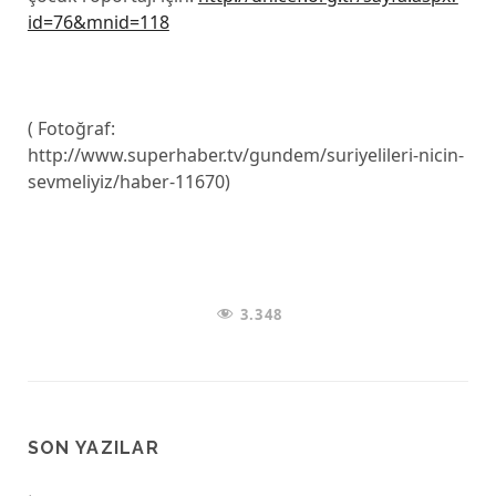
id=76&mnid=118
( Fotoğraf:
http://www.superhaber.tv/gundem/suriyelileri-nicin-
sevmeliyiz/haber-11670)
3.348
SON YAZILAR