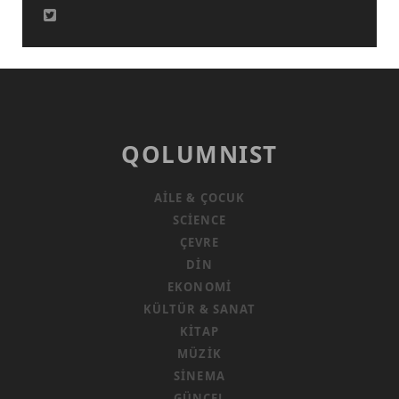
QOLUMNIST
AILE & ÇOCUK
SCIENCE
ÇEVRE
DIN
EKONOMI
KÜLTÜR & SANAT
KITAP
MÜZIK
SINEMA
GÜNCEL