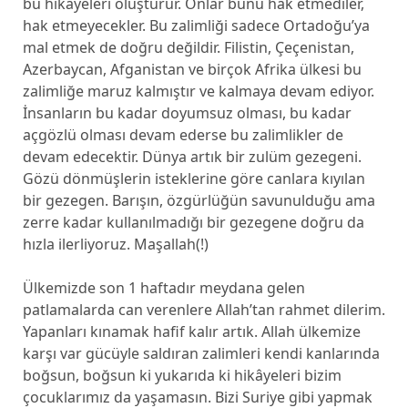
bu hikâyeleri oluşturur. Onlar bunu hak etmediler,
hak etmeyecekler. Bu zalimliği sadece Ortadoğu’ya
mal etmek de doğru değildir. Filistin, Çeçenistan,
Azerbaycan, Afganistan ve birçok Afrika ülkesi bu
zalimliğe maruz kalmıştır ve kalmaya devam ediyor.
İnsanların bu kadar doyumsuz olması, bu kadar
açgözlü olması devam ederse bu zalimlikler de
devam edecektir. Dünya artık bir zulüm gezegeni.
Gözü dönmüşlerin isteklerine göre canlara kıyılan
bir gezegen. Barışın, özgürlüğün savunulduğu ama
zerre kadar kullanılmadığı bir gezegene doğru da
hızla ilerliyoruz. Maşallah(!)
Ülkemizde son 1 haftadır meydana gelen
patlamalarda can verenlere Allah’tan rahmet dilerim.
Yapanları kınamak hafif kalır artık. Allah ülkemize
karşı var gücüyle saldıran zalimleri kendi kanlarında
boğsun, boğsun ki yukarıda ki hikâyeleri bizim
çocuklarımız da yaşamasın. Bizi Suriye gibi yapmak