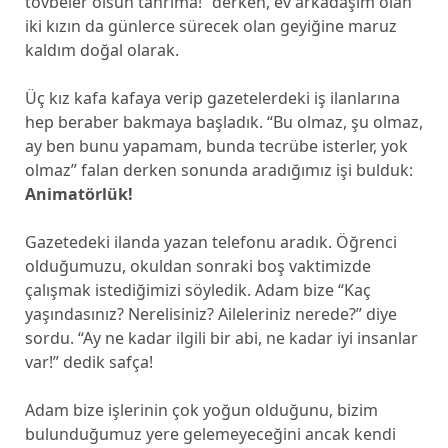
tövbeler olsun tanrıma!” derken, ev arkadaşım olan
iki kızın da günlerce sürecek olan geyiğine maruz
kaldım doğal olarak.
Üç kız kafa kafaya verip gazetelerdeki iş ilanlarına
hep beraber bakmaya başladık. “Bu olmaz, şu olmaz,
ay ben bunu yapamam, bunda tecrübe isterler, yok
olmaz” falan derken sonunda aradığımız işi bulduk:
Animatörlük!
Gazetedeki ilanda yazan telefonu aradık. Öğrenci
olduğumuzu, okuldan sonraki boş vaktimizde
çalışmak istediğimizi söyledik. Adam bize “Kaç
yaşındasınız? Nerelisiniz? Aileleriniz nerede?” diye
sordu. “Ay ne kadar ilgili bir abi, ne kadar iyi insanlar
var!” dedik safça!
Adam bize işlerinin çok yoğun olduğunu, bizim
bulunduğumuz yere gelemeyeceğini ancak kendi