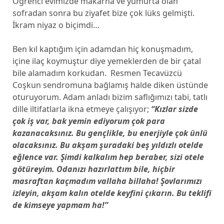
Öğrenci evimizde makarna ve yumurta olan
sofradan sonra bu ziyafet bize çok lüks gelmişti.
İkram niyaz o biçimdi…
Ben kıl kaptığım için adamdan hiç konuşmadım,
içine ilaç koymuştur diye yemeklerden de bir çatal
bile alamadım korkudan. Resmen Tecavüzcü
Coşkun sendromuna bağlamış halde diken üstünde
oturuyorum. Adam anladı bizim saflığımızı tabi, tatlı
dille iltifatlarla ikna etmeye çalışıyor;
“Kızlar sizde
çok iş var, bak yemin ediyorum çok para
kazanacaksınız. Bu gençlikle, bu enerjiyle çok ünlü
olacaksınız. Bu akşam şuradaki beş yıldızlı otelde
eğlence var. Şimdi kalkalım hep beraber, sizi otele
götüreyim. Odanızı hazırlattım bile, hiçbir
masraftan kaçmadım vallaha billaha! Şovlarımızı
izleyin, akşam kalın otelde keyfini çıkarın. Bu teklifi
de kimseye yapmam ha!”