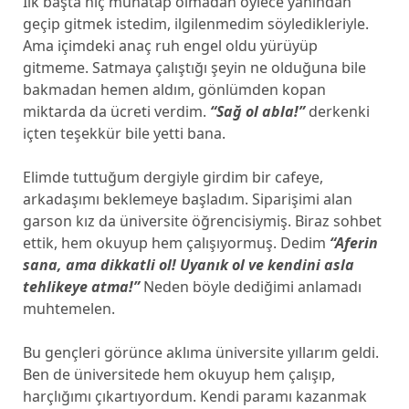
İlk başta hiç muhatap olmadan öylece yanından
geçip gitmek istedim, ilgilenmedim söyledikleriyle.
Ama içimdeki anaç ruh engel oldu yürüyüp
gitmeme. Satmaya çalıştığı şeyin ne olduğuna bile
bakmadan hemen aldım, gönlümden kopan
miktarda da ücreti verdim.
“Sağ ol abla!”
derkenki
içten teşekkür bile yetti bana.
Elimde tuttuğum dergiyle girdim bir cafeye,
arkadaşımı beklemeye başladım. Siparişimi alan
garson kız da üniversite öğrencisiymiş. Biraz sohbet
ettik, hem okuyup hem çalışıyormuş. Dedim
“Aferin
sana, ama dikkatli ol! Uyanık ol ve kendini asla
tehlikeye atma!”
Neden böyle dediğimi anlamadı
muhtemelen.
Bu gençleri görünce aklıma üniversite yıllarım geldi.
Ben de üniversitede hem okuyup hem çalışıp,
harçlığımı çıkartıyordum. Kendi paramı kazanmak