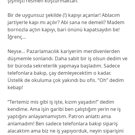
şişmişti resmen koşturmaktan.
Bir de uygunsuz şekilde (!) kapıyı açanlar! Ablacım
jartiyerle kapı mı açılır? Abi sana ne demeli? Madem
bornozla açtın kapıyı, bari önünü kapatsaydın be!
İğrenç…
Neyse… Pazarlamacılık kariyerim merdivenlerden
düşmemle sonlandı. Daha sabit bir iş olsun dedim ve
bir büroda sekreterlik yapmaya başladım. Sadece
telefonlara bakıp, çay demleyecektim o kadar.
Üstelik de okuluma çok yakındı bu ofis. “Oh” dedim
kebap!
“Tertemiz mis gibi iş işte, kızım yaşadın!” dedim
kendime. Ama işin garibi ben çalıştığım yerin ne iş
yaptığını anlayamamıştım. Patron anlattı ama
anlamadım! Ben sadece telefonlara bakıp sipariş
alacaktım ama biz ne iş yapıyorduk, neyin siparişini