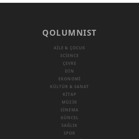
QOLUMNIST
AILE & ÇOCUK
SCIENCE
ÇEVRE
DIN
EKONOMI
KÜLTÜR & SANAT
KITAP
MÜZIK
SINEMA
GÜNCEL
SAĞLIK
SPOR