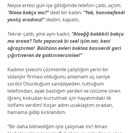
Neyse ertesi gün işe gittiğimde telefon çaldı, açtım.
“Alooo bokçu mu?”
dedi bir kadın.
“Yok, hanımefendi
yanlış aradınız!”
dedim, kapattı.
Tekrar çaldı, yine aynı kadın;
“Alooğğ bakkbiii bokçu
mu oraaa? Tahı yapacak bi seel işim var, beni
oğraştırma! Büütünn evleri boklaa basıverdi gari
çığırtıveren de gaktırıversinlee!”
Kadının şivesini çözmemle çalıştığım yerin bir
vidanjör firması olduğunu anlamam üç saniye
sürdü! Oturduğum sandalyeden, tuttuğum
telefondan, ayak bastığım yerden ve üstüme sinen
iğrenç kokudan kurtulmak için hayatımdaki ilk
istifamı verdim! Koşar adım uzaklaştım oradan,
hamama gidip kırklandım.
“Bir daha bilmediğim işte çalışmak mı? Aman