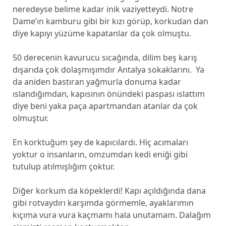
neredeyse belime kadar inik vaziyetteydi. Notre
Dame’ın kamburu gibi bir kızı görüp, korkudan dan
diye kapıyı yüzüme kapatanlar da çok olmuştu.
50 derecenin kavurucu sıcağında, dilim beş karış
dışarıda çok dolaşmışımdır Antalya sokaklarını. Ya
da aniden bastıran yağmurla donuma kadar
ıslandığımdan, kapısının önündeki paspası ıslattım
diye beni yaka paça apartmandan atanlar da çok
olmuştur.
En korktuğum şey de kapıcılardı. Hiç acımaları
yoktur o insanların, omzumdan kedi eniği gibi
tutulup atılmışlığım çoktur.
Diğer korkum da köpeklerdi! Kapı açıldığında dana
gibi rotvaydırı karşımda görmemle, ayaklarımın
kıçıma vura vura kaçmamı hala unutamam. Dalağım