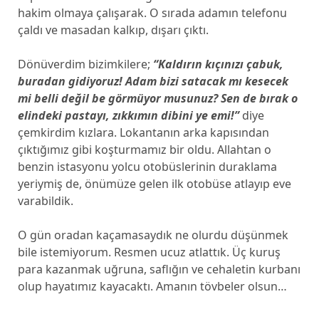
hakim olmaya çalışarak. O sırada adamın telefonu
çaldı ve masadan kalkıp, dışarı çıktı.
Dönüverdim bizimkilere;
“Kaldırın kıçınızı çabuk,
buradan gidiyoruz! Adam bizi satacak mı kesecek
mi belli değil be görmüyor musunuz? Sen de bırak o
elindeki pastayı, zıkkımın dibini ye emi!”
diye
çemkirdim kızlara. Lokantanın arka kapısından
çıktığımız gibi koşturmamız bir oldu. Allahtan o
benzin istasyonu yolcu otobüslerinin duraklama
yeriymiş de, önümüze gelen ilk otobüse atlayıp eve
varabildik.
O gün oradan kaçamasaydık ne olurdu düşünmek
bile istemiyorum. Resmen ucuz atlattık. Üç kuruş
para kazanmak uğruna, saflığın ve cehaletin kurbanı
olup hayatımız kayacaktı. Amanın tövbeler olsun…