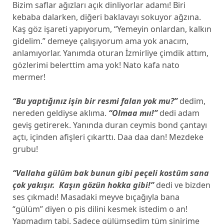
Bizim saflar ağızları açık dinliyorlar adamı! Biri
kebaba dalarken, diğeri baklavayı sokuyor ağzına.
Kaş göz işareti yapıyorum, “Yemeyin onlardan, kalkın
gidelim.” demeye çalışıyorum ama yok anacım,
anlamıyorlar. Yanımda oturan İzmirliye çimdik attım,
gözlerimi belerttim ama yok! Nato kafa nato
mermer!
“Bu yaptığınız işin bir resmi falan yok mu?”
dedim,
nereden geldiyse aklıma.
“Olmaa mıı!”
dedi adam
geviş getirerek. Yanında duran ceymis bond çantayı
açtı, içinden afişleri çıkarttı. Daa daa dan! Mezdeke
grubu!
“Vallaha gülüm bak bunun gibi peçeli kostüm sana
çok yakışır. Kaşın gözün hokka gibi!”
dedi ve bizden
ses çıkmadı! Masadaki meyve bıçağıyla bana
“gülüm” diyen o pis dilini kesmek istedim o an!
Yapmadım tabi. Sadece gülümsedim tüm sinirime