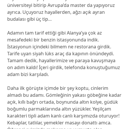
üniversiteyi bitirip Avrupa’da master da yapıyoruz
ayrıca. Uçuyoruz hayallerden, ağzı açık ayran
budalası gibi üç tip…
Adamın tam tarif ettiği gibi Alanya’ya çok az
mesafedeki bir benzin istasyonunda indik.
İstasyonun içindeki bilmem ne restorana girdik.
Tarife uyan siyah lüks araç da kapının önündeydi.
Tamam dedik, hayallerimize ve paraya kavuşmaya
on adım kaldı! İçeri girdik, telefonda konuştuğumuz
adam bizi karşıladı.
Daha ilk görüşte içimde bir şey koptu, cinlerim
almadı bu adamı. Gömleğinin yakası göbeğine kadar
açık, kıllı bağrı ortada, boynunda altın kolye, güdük
boğumlu parmaklarında altın yüzükler. Yeşilçam
karakteri tipli adam kanlı canlı karşımızda oturuyor!
Kebaplar, tatlılar, yemekler masayı donattı amca.